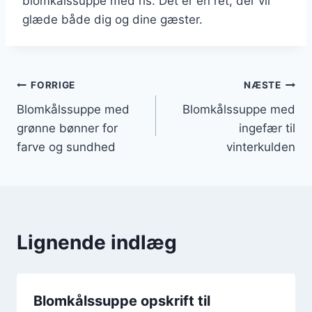
blomkålssuppe med ris. Det er en ret, der vil
glæde både dig og dine gæster.
Indlægsnavigation
FORRIGE
NÆSTE
Blomkålssuppe med
Blomkålssuppe med
grønne bønner for
ingefær til
farve og sundhed
vinterkulden
Lignende indlæg
Blomkålssuppe opskrift til