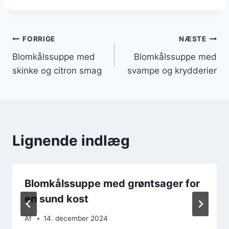
Indlægsnavigation
FORRIGE
NÆSTE
Blomkålssuppe med
Blomkålssuppe med
skinke og citron smag
svampe og krydderier
Lignende indlæg
Blomkålssuppe med grøntsager for
en sund kost
Af
14. december 2024