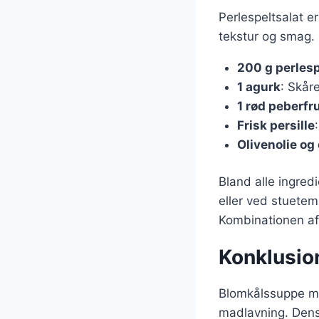
Perlespeltsalat er
tekstur og smag. 
200 g perlesp
1 agurk
: Skåre
1 rød peberfr
Frisk persille
Olivenolie og 
Bland alle ingred
eller ved stuetem
Kombinationen af
Konklusio
Blomkålssuppe me
madlavning. Dens a