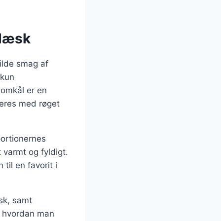
flæsk
ilde smag af
 kun
lomkål er en
neres med røget
portionernes
 varmt og fyldigt.
il en favorit i
æsk, samt
på, hvordan man