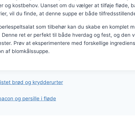
 og kostbehov. Uanset om du vælger at tilføje fløde, b
ier, vil du finde, at denne suppe er både tilfredsstille
perlespeltsalat som tilbehør kan du skabe en komplet må
 Denne ret er perfekt til både hverdag og fest, og den vil
ter. Prøv at eksperimentere med forskellige ingrediens
on af blomkålssuppe.
gation
stet brød og krydderurter
con og persille i fløde