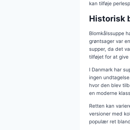
kan tilføje perlesp
Historisk
Blomkålssuppe har
grøntsager var en
supper, da det va
tilføjet for at gi
I Danmark har sup
ingen undtagelse.
hvor den blev til
en moderne klass
Retten kan varier
versioner med kok
populær ret blan