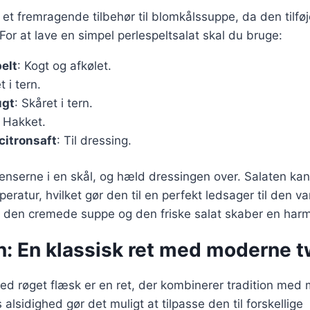
 et fremragende tilbehør til blomkålssuppe, da den tilføj
For at lave en simpel perlespeltsalat skal du bruge:
elt
: Kogt og afkølet.
t i tern.
ugt
: Skåret i tern.
: Hakket.
citronsaft
: Til dressing.
ienserne i en skål, og hæld dressingen over. Salaten ka
peratur, hvilket gør den til en perfekt ledsager til den 
 den cremede suppe og den friske salat skaber en harm
n: En klassisk ret med moderne t
d røget flæsk er en ret, der kombinerer tradition med
lsidighed gør det muligt at tilpasse den til forskellige