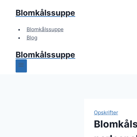
Fortsæt
Blomkålssuppe
til
indhold
Blomkålssuppe
Blog
Blomkålssuppe
Opskrifter
Blomkåls