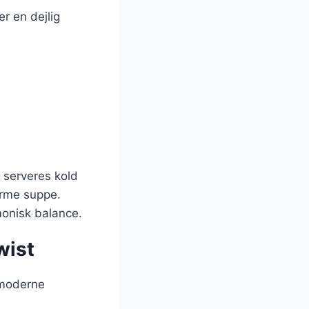
er en dejlig
n serveres kold
varme suppe.
onisk balance.
wist
 moderne