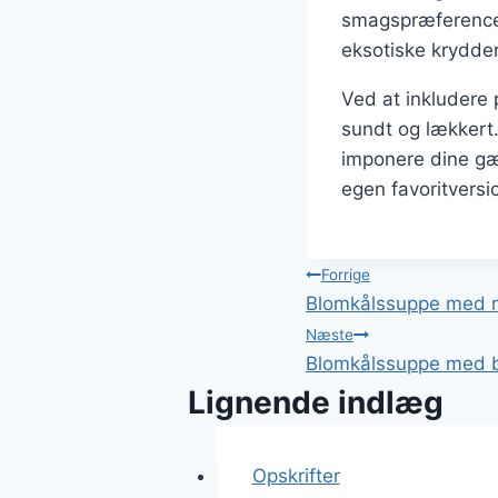
smagspræferencer
eksotiske krydder
Ved at inkludere 
sundt og lækkert.
imponere dine gæs
egen favoritversi
Indlægsnavi
Forrige
Blomkålssuppe med ri
Næste
Blomkålssuppe med ba
Lignende indlæg
Opskrifter