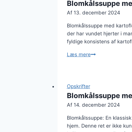
Blomkålssuppe med
Af
13. december 2024
Blomkålssuppe med kartofle
der har vundet hjerter i 
fyldige konsistens af karto
Blomkålssuppe
Læs mere
med
kartofler
og
bacon
Opskrifter
Blomkålssuppe me
Af
14. december 2024
Blomkålssuppe: En klassisk
hjem. Denne ret er ikke ku