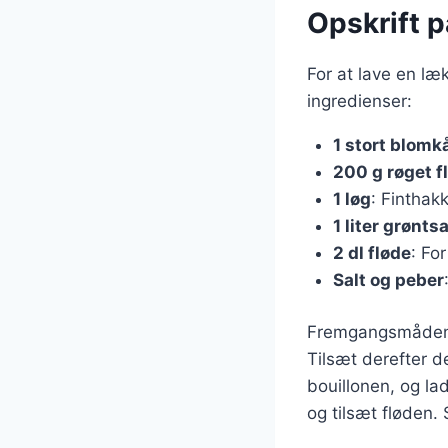
Opskrift 
For at lave en l
ingredienser:
1 stort blomk
200 g røget f
1 løg
: Finthakk
1 liter grønts
2 dl fløde
: Fo
Salt og peber
Fremgangsmåden er
Tilsæt derefter d
bouillonen, og lad
og tilsæt fløden.