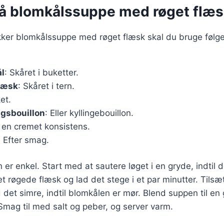
på blomkålssuppe med røget flæ
ækker blomkålssuppe med røget flæsk skal du bruge følg
ål
: Skåret i buketter.
læsk
: Skåret i tern.
et.
agsbouillon
: Eller kyllingebouillon.
r en cremet konsistens.
: Efter smag.
 enkel. Start med at sautere løget i en gryde, indtil de
et røgede flæsk og lad det stege i et par minutter. Tils
 det simre, indtil blomkålen er mør. Blend suppen til en 
 Smag til med salt og peber, og server varm.