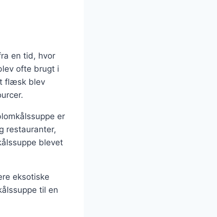
a en tid, hvor
lev ofte brugt i
t flæsk blev
ourcer.
 blomkålssuppe er
g restauranter,
mkålssuppe blevet
ere eksotiske
ålssuppe til en