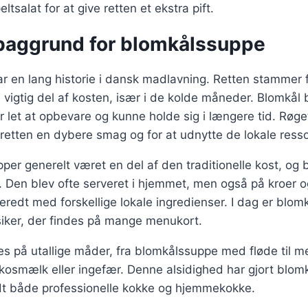
eltsalat for at give retten et ekstra pift.
 baggrund for blomkålssuppe
 en lang historie i dansk madlavning. Retten stammer fr
 vigtig del af kosten, især i de kolde måneder. Blomkål b
r let at opbevare og kunne holde sig i længere tid. Røge
ve retten en dybere smag og for at udnytte de lokale ress
per generelt været en del af den traditionelle kost, og
 Den blev ofte serveret i hjemmet, men også på kroer o
beredt med forskellige lokale ingredienser. I dag er blo
iker, der findes på mange menukort.
es på utallige måder, fra blomkålssuppe med fløde til m
osmælk eller ingefær. Denne alsidighed har gjort blomk
dt både professionelle kokke og hjemmekokke.