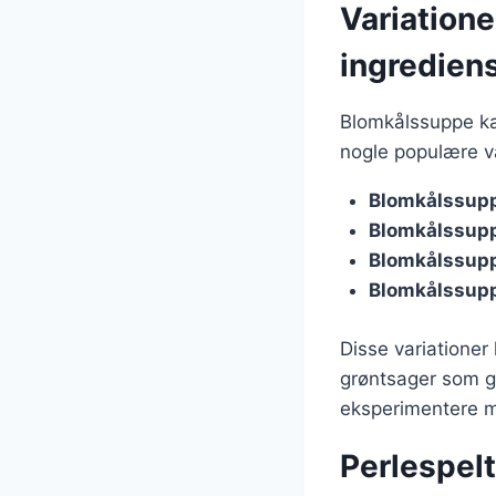
Variation
ingredien
Blomkålssuppe kan
nogle populære va
Blomkålssupp
Blomkålssupp
Blomkålssup
Blomkålssup
Disse variationer
grøntsager som gu
eksperimentere me
Perlespelt