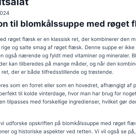
tsalat
2024
ion til blomkålssuppe med røget 
d røget flæsk er en klassisk ret, der kombinerer den m
rige og salte smag af røget flæsk. Denne suppe er ikke
 også nærende og fyldt med vitaminer og mineraler. B
, der kan tilberedes på mange måder, og når den kombi
ret, der er både tilfredsstillende og trøstende.
res som en forret eller som en hovedret, afhængigt af 
perfekt til kolde vinterdage, hvor man har brug for noget
 tilpasses med forskellige ingredienser, hvilket gør den t
il vi udforske opskriften på blomkålssuppe med røget fl
tioner og historiske aspekter ved retten. Vi vil også se 