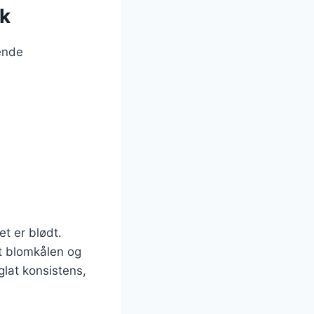
sk
ende
t er blødt.
æt blomkålen og
glat konsistens,