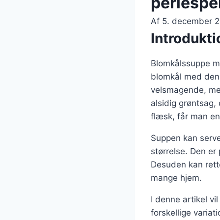
perlespel
Af
5. december 
Introdukt
Blomkålssuppe me
blomkål med den 
velsmagende, men
alsidig grøntsag
flæsk, får man en 
Suppen kan serve
størrelse. Den er 
Desuden kan retten
mange hjem.
I denne artikel v
forskellige varia