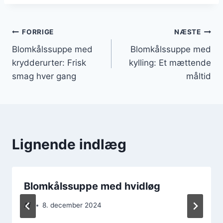
Indlægsnavigation
FORRIGE
NÆSTE
Blomkålssuppe med
Blomkålssuppe med
krydderurter: Frisk
kylling: Et mættende
smag hver gang
måltid
Lignende indlæg
Blomkålssuppe med hvidløg
Af
8. december 2024