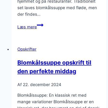
hjemmet og på restauranter. Traditionelt
set laves blomkålssuppe med fløde, men
der findes…
Blomkålssuppe
Læs mere
med
sesam
til
Opskrifter
et
knasende
Blomkålssuppe opskrift til
element
den perfekte middag
Af
22. december 2024
Blomkålssuppe: En klassisk ret med
mange variationer Blomkålssuppe er en