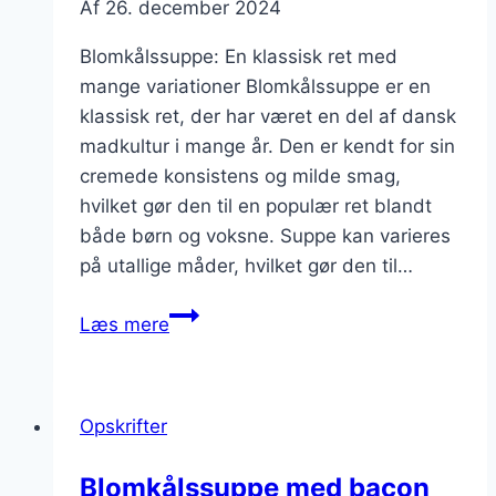
Af
26. december 2024
Blomkålssuppe: En klassisk ret med
mange variationer Blomkålssuppe er en
klassisk ret, der har været en del af dansk
madkultur i mange år. Den er kendt for sin
cremede konsistens og milde smag,
hvilket gør den til en populær ret blandt
både børn og voksne. Suppe kan varieres
på utallige måder, hvilket gør den til…
Blomkålssuppe
Læs mere
med
æg
og
Opskrifter
grøntsager
Blomkålssuppe med bacon