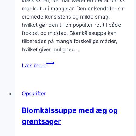
klassisk ret, der har været en del af dansk
madkultur i mange år. Den er kendt for sin
cremede konsistens og milde smag,
hvilket gør den til en populær ret til både
frokost og middag. Blomkålssuppe kan
tilberedes på mange forskellige måder,
hvilket giver mulighed…
Blomkålssuppe
Læs mere
opskrift
til
den
Opskrifter
perfekte
middag
Blomkålssuppe med æg og
grøntsager