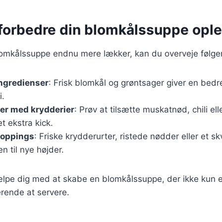
t forbedre din blomkålssuppe opl
blomkålssuppe endnu mere lækker, kan du overveje følge
ingredienser
: Frisk blomkål og grøntsager giver en bed
i.
er med krydderier
: Prøv at tilsætte muskatnød, chili ell
t ekstra kick.
toppings
: Friske krydderurter, ristede nødder eller et sk
en til nye højder.
jælpe dig med at skabe en blomkålssuppe, der ikke kun 
ende at servere.