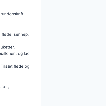
rundopskrift,
, fløde, sennep,
uketter.
ouillonen, og lad
. Tilsæt fløde og
efær,