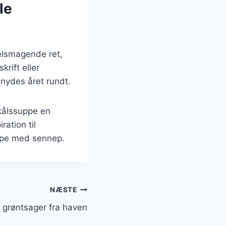
le
elsmagende ret,
rift eller
nydes året rundt.
mkålssuppe en
ration til
ppe med sennep.
NÆSTE
grøntsager fra haven