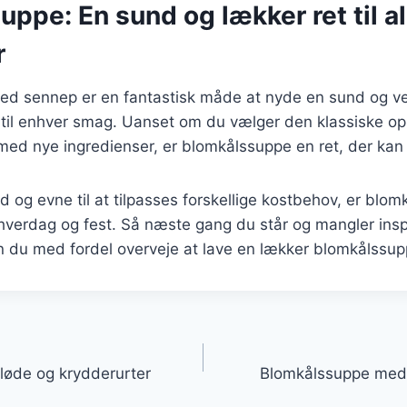
ppe: En sund og lækker ret til al
r
d sennep er en fantastisk måde at nyde en sund og v
 til enhver smag. Uanset om du vælger den klassiske opsk
ed nye ingredienser, er blomkålssuppe en ret, der kan 
d og evne til at tilpasses forskellige kostbehov, er blo
e hverdag og fest. Så næste gang du står og mangler inspi
 du med fordel overveje at lave en lækker blomkålssu
gation
løde og krydderurter
Blomkålssuppe med 