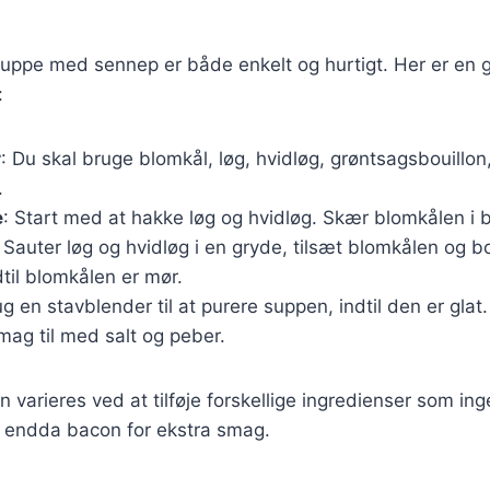
uppe med sennep er både enkelt og hurtigt. Her er en g
:
r
: Du skal bruge blomkål, løg, hvidløg, grøntsagsbouillon
.
e
: Start med at hakke løg og hvidløg. Skær blomkålen i b
: Sauter løg og hvidløg i en gryde, tilsæt blomkålen og b
dtil blomkålen er mør.
ug en stavblender til at purere suppen, indtil den er glat
mag til med salt og peber.
n varieres ved at tilføje forskellige ingredienser som ing
r endda bacon for ekstra smag.