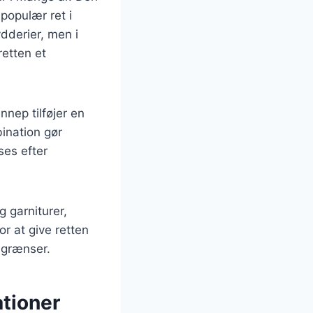
populær ret i
dderier, men i
retten et
nep tilføjer en
ination gør
ses efter
 garniturer,
r at give retten
r grænser.
tioner