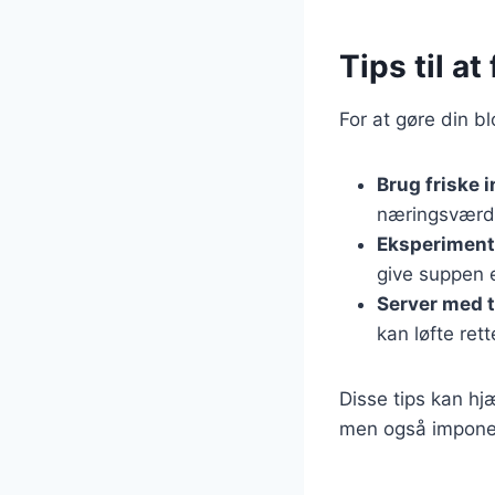
Tips til a
For at gøre din 
Brug friske 
næringsværd
Eksperiment
give suppen e
Server med 
kan løfte rett
Disse tips kan h
men også imponer