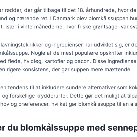
 rødder, der går tilbage til det 18. århundrede, hvor de
nd og nærende ret. I Danmark blev blomkålssuppen hurt
t, især i vintermånederne, hvor friske grøntsager var sv
lavningsteknikker og ingredienser har udviklet sig, er 
omkålssuppe. Nogle af de mest populære opskrifter inklu
 fløde, hvidløg, kartofler og bacon. Disse ingredienser 
n rigere konsistens, der gør suppen mere mættende.
 en tendens til at inkludere sundere alternativer som k
og forskellige krydderurter. Dette gør det muligt at tilpa
ehov og præferencer, hvilket gør blomkålssuppe til en alsi
er du blomkålssuppe med sennep