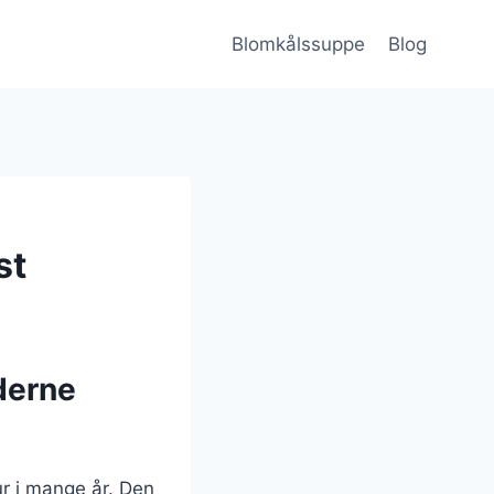
Blomkålssuppe
Blog
st
derne
ur i mange år. Den