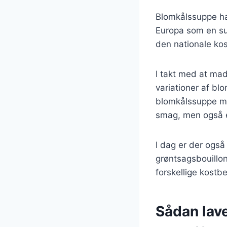
Blomkålssuppe har
Europa som en su
den nationale kos
I takt med at mad
variationer af bl
blomkålssuppe med
smag, men også e
I dag er der også
grøntsagsbouillon 
forskellige kostb
Sådan lav