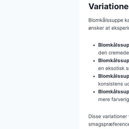
Variation
Blomkålssuppe kan
ønsker at eksperi
Blomkålssu
den cremede
Blomkålssup
en eksotisk 
Blomkålssu
konsistens u
Blomkålssup
mere farveri
Disse variationer 
smagspræferencer 