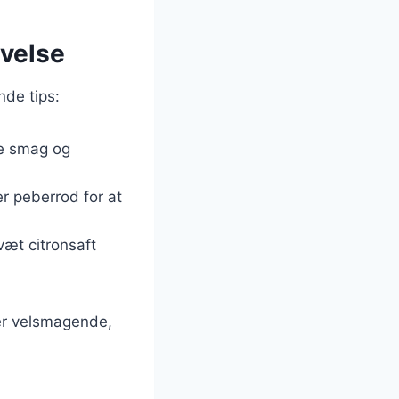
evelse
nde tips:
re smag og
er peberrod for at
væt citronsaft
er velsmagende,