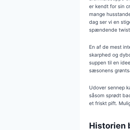
er kendt for sin 
mange husstande.
dag ser vi en stig
spændende twist
En af de mest int
skarphed og dybd
suppen til en ide
sæsonens grøntsa
Udover sennep ka
såsom sprødt baco
et friskt pift. M
Historien