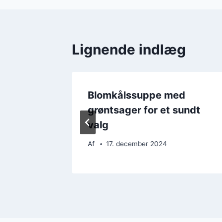
Lignende indlæg
d
Blomkålssuppe med
 skarpe
grøntsager for et sundt
valg
Af
17. december 2024