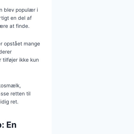
n blev populær i
igt en del af
ære at finde.
der opstået mange
derer
tilføjer ikke kun
okosmælk,
sse retten til
dig ret.
: En