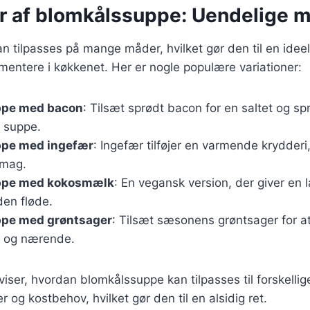
er af blomkålssuppe: Uendelige 
 tilpasses på mange måder, hvilket gør den til en ideel
mentere i køkkenet. Her er nogle populære variationer:
ppe med bacon
: Tilsæt sprødt bacon for en saltet og spr
 suppe.
pe med ingefær
: Ingefær tilføjer en varmende krydderi
smag.
ppe med kokosmælk
: En vegansk version, der giver en 
den fløde.
pe med grøntsager
: Tilsæt sæsonens grøntsager for at
g og nærende.
viser, hvordan blomkålssuppe kan tilpasses til forskellig
og kostbehov, hvilket gør den til en alsidig ret.