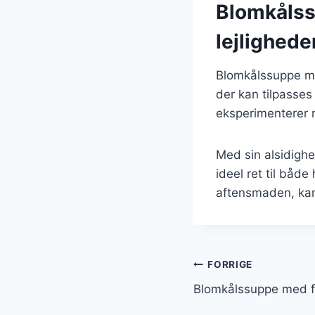
Blomkålssu
lejlighede
Blomkålssuppe me
der kan tilpasses
eksperimenterer m
Med sin alsidighe
ideel ret til båd
aftensmaden, kan
Indlægsnavi
FORRIGE
Blomkålssuppe med f