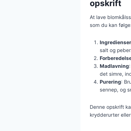
opskrift
At lave blomkålss
som du kan følge
Ingrediense
salt og peber
Forberedels
Madlavning
det simre, in
Purering
: Br
sennep, og s
Denne opskrift ka
krydderurter elle