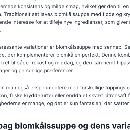
cremede konsistens og milde smag, hvilket gør den til en 
 Traditionelt set laves blomkålssuppe med fløde og kry
ende interesse for at tilføje nye ingredienser, som giver 
.
eressante variationer er blomkålssuppe med sennep. Sen
e, der komplementerer blomkålen perfekt. Denne komb
el ret til både frokost og middag, og den kan nemt tilpas
ger og personlige præferencer.
n man også eksperimentere med forskellige toppings og
n, friske krydderurter eller endda et skvæt citronsaft fo
ulighederne er mange, og det er kun fantasien, der sætte
 bag blomkålssuppe og dens varia