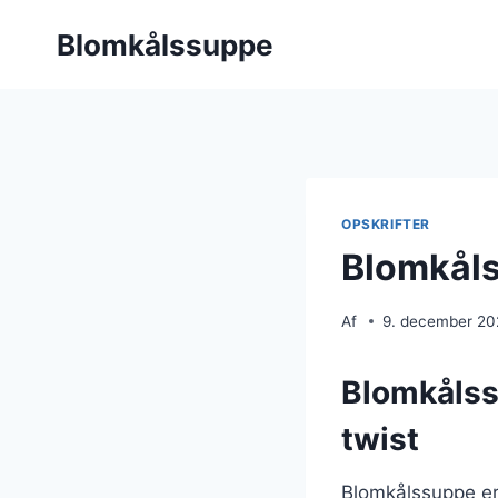
Fortsæt
Blomkålssuppe
til
indhold
OPSKRIFTER
Blomkåls
Af
9. december 2
Blomkålss
twist
Blomkålssuppe er 