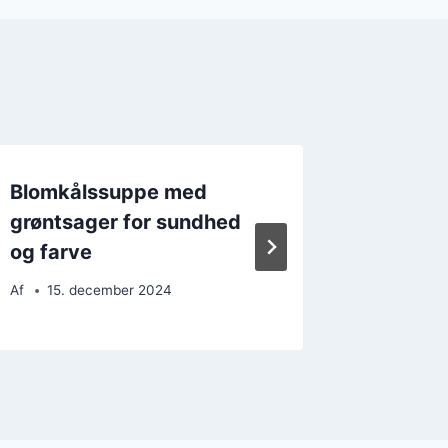
Blomkålssuppe med
Blomkå
grøntsager for sundhed
flødesk
og farve
Af
22. 
Af
15. december 2024