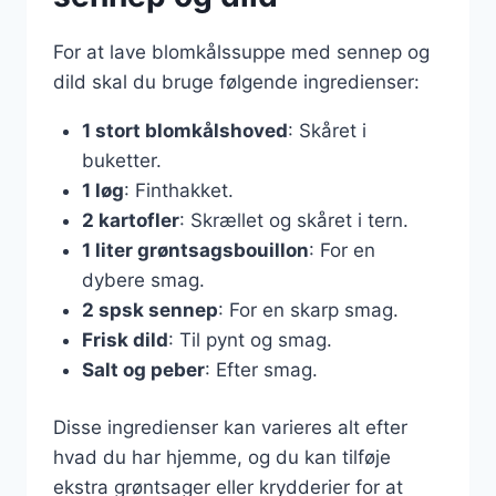
For at lave blomkålssuppe med sennep og
dild skal du bruge følgende ingredienser:
1 stort blomkålshoved
: Skåret i
buketter.
1 løg
: Finthakket.
2 kartofler
: Skrællet og skåret i tern.
1 liter grøntsagsbouillon
: For en
dybere smag.
2 spsk sennep
: For en skarp smag.
Frisk dild
: Til pynt og smag.
Salt og peber
: Efter smag.
Disse ingredienser kan varieres alt efter
hvad du har hjemme, og du kan tilføje
ekstra grøntsager eller krydderier for at