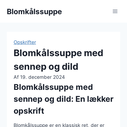
Fortsæt
Blomkålssuppe
til
indhold
Opskrifter
Blomkålssuppe med
sennep og dild
Af
19. december 2024
Blomkålssuppe med
sennep og dild: En lækker
opskrift
Blomkålssuppe er en klassisk ret, der er