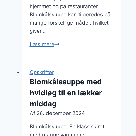
hjemmet og på restauranter.
Blomkålssuppe kan tilberedes på
mange forskellige måder, hvilket
giver…
Blomkålssuppe
Læs mere
med
græsk
yoghurt
Opskrifter
og
Blomkålssuppe med
parmesan
hvidløg til en lækker
middag
Af
26. december 2024
Blomkålssuppe: En klassisk ret
med mange variationer