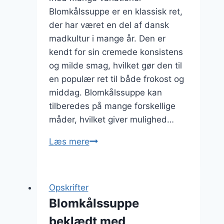
Blomkålssuppe er en klassisk ret,
der har været en del af dansk
madkultur i mange år. Den er
kendt for sin cremede konsistens
og milde smag, hvilket gør den til
en populær ret til både frokost og
middag. Blomkålssuppe kan
tilberedes på mange forskellige
måder, hvilket giver mulighed…
Blomkålssuppe
Læs mere
med
hvidløg
til
Opskrifter
en
Blomkålssuppe
lækker
beklædt med
middag