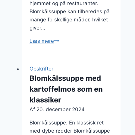
hjemmet og på restauranter.
Blomkålssuppe kan tilberedes på
mange forskellige måder, hvilket
giver…
Blomkålssuppe
Læs mere
med
creme
fraiche
Opskrifter
til
Blomkålssuppe med
cremet
kartoffelmos som en
konsistens
klassiker
Af
20. december 2024
Blomkålssuppe: En klassisk ret
med dybe rødder Blomkålssuppe