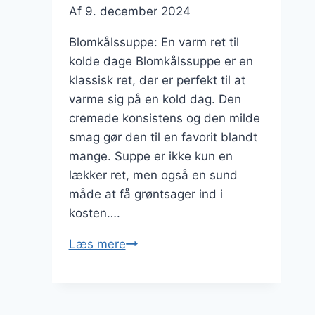
Af
9. december 2024
Blomkålssuppe: En varm ret til
kolde dage Blomkålssuppe er en
klassisk ret, der er perfekt til at
varme sig på en kold dag. Den
cremede konsistens og den milde
smag gør den til en favorit blandt
mange. Suppe er ikke kun en
lækker ret, men også en sund
måde at få grøntsager ind i
kosten….
Blomkålssuppe
Læs mere
til
middag
på