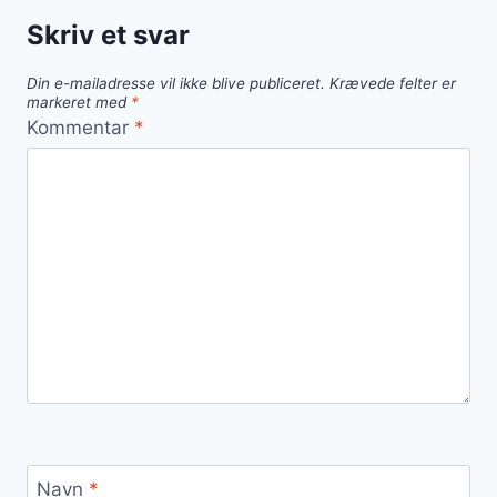
en
Skriv et svar
kold
dag
Din e-mailadresse vil ikke blive publiceret.
Krævede felter er
markeret med
*
Kommentar
*
Navn
*