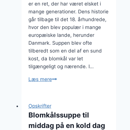
er en ret, der har været elsket i
mange generationer. Dens historie
går tilbage til det 18. århundrede,
hvor den blev populær i mange
europæiske lande, herunder
Danmark. Suppen blev ofte
tilberedt som en del af en sund
kost, da blomkål var let
tilgængeligt og nærende. I…
Blomkålssuppe
Læs mere
med
kartoffelmos
som
Opskrifter
en
Blomkålssuppe til
klassiker
middag på en kold dag