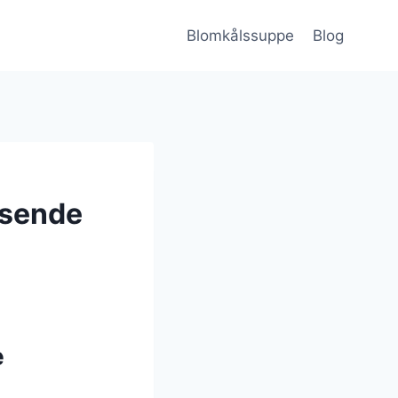
Blomkålssuppe
Blog
asende
e