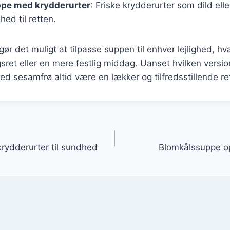
pe med krydderurter
: Friske krydderurter som dild ell
khed til retten.
gør det muligt at tilpasse suppen til enhver lejlighed, h
sret eller en mere festlig middag. Uanset hvilken version
 sesamfrø altid være en lækker og tilfredsstillende re
gation
ydderurter til sundhed
Blomkålssuppe ops