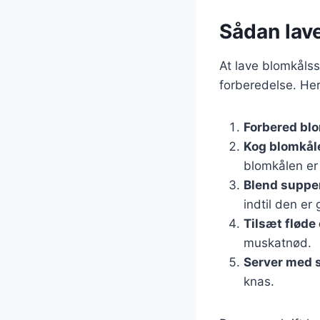
Sådan lav
At lave blomkåls
forberedelse. Her 
Forbered bl
Kog blomkål
blomkålen er
Blend suppe
indtil den er 
Tilsæt fløde
muskatnød.
Server med 
knas.