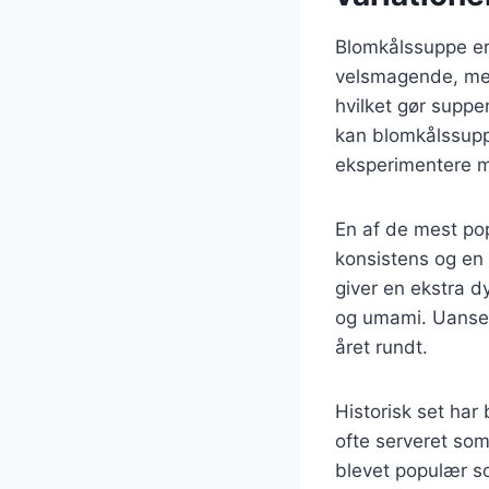
Blomkålssuppe er 
velsmagende, men
hvilket gør suppe
kan blomkålssuppe
eksperimentere m
En af de mest pop
konsistens og en 
giver en ekstra 
og umami. Uanset
året rundt.
Historisk set har
ofte serveret som
blevet populær so