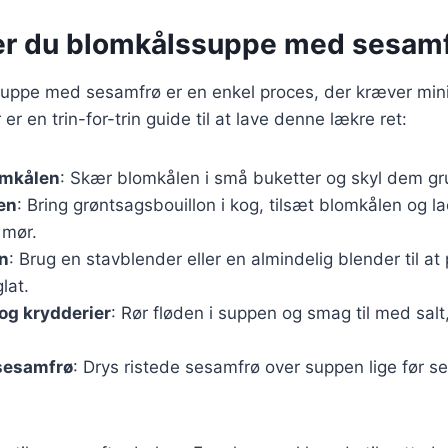
er du blomkålssuppe med sesam
suppe med sesamfrø er en enkel proces, der kræver mini
er en trin-for-trin guide til at lave denne lækre ret:
omkålen
: Skær blomkålen i små buketter og skyl dem gr
en
: Bring grøntsagsbouillon i kog, tilsæt blomkålen og la
 mør.
n
: Brug en stavblender eller en almindelig blender til a
glat.
 og krydderier
: Rør fløden i suppen og smag til med salt
sesamfrø
: Drys ristede sesamfrø over suppen lige før se