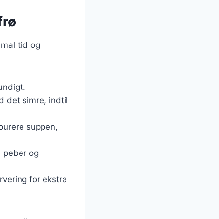
frø
mal tid og
undigt.
d det simre, indtil
t purere suppen,
, peber og
rvering for ekstra