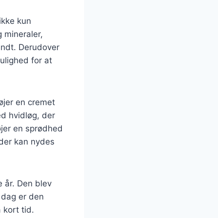
ikke kun
 mineraler,
sundt. Derudover
ulighed for at
øjer en cremet
d hvidløg, der
øjer en sprødhed
 der kan nydes
 år. Den blev
I dag er den
kort tid.