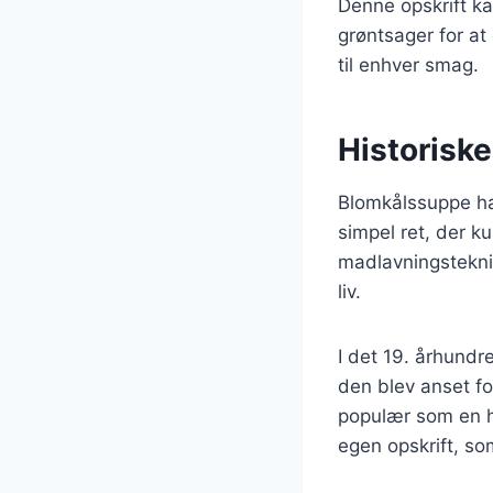
Denne opskrift ka
grøntsager for at
til enhver smag.
Historisk
Blomkålssuppe har
simpel ret, der k
madlavningsteknik
liv.
I det 19. århundr
den blev anset fo
populær som en h
egen opskrift, som