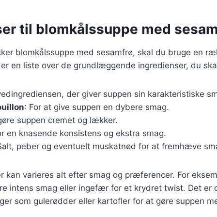
ser til blomkålssuppe med sesam
ækker blomkålssuppe med sesamfrø, skal du bruge en ræ
 er en liste over de grundlæggende ingredienser, du ska
vedingrediensen, der giver suppen sin karakteristiske s
uillon
: For at give suppen en dybere smag.
t gøre suppen cremet og lækker.
or en knasende konsistens og ekstra smag.
Salt, peber og eventuelt muskatnød for at fremhæve sm
r kan varieres alt efter smag og præferencer. For eksemp
e intens smag eller ingefær for et krydret twist. Det er 
ger som gulerødder eller kartofler for at gøre suppen me