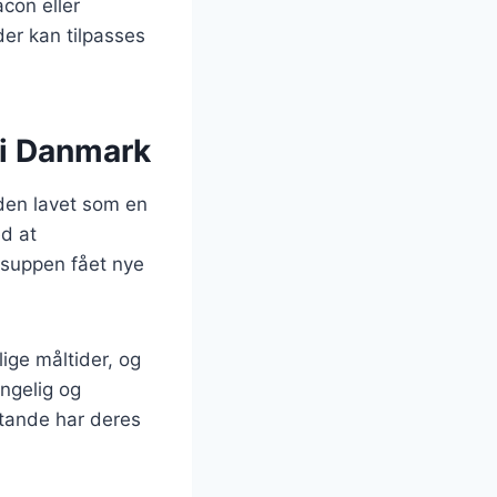
con eller
der kan tilpasses
 i Danmark
 den lavet som en
ed at
ssuppen fået nye
ige måltider, og
ængelig og
tande har deres