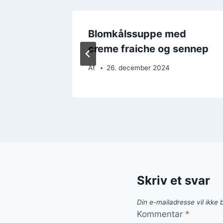
d
Blomkålssuppe med
rter
creme fraiche og sennep
Af
26. december 2024
Skriv et svar
Din e-mailadresse vil ikke b
Kommentar
*