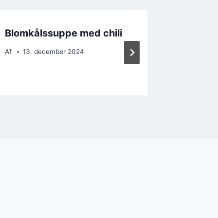
Blomkålssuppe med chili
Blomkå
creme 
Af
13. december 2024
Af
18. 