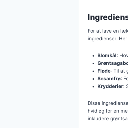
Ingredien
For at lave en l
ingredienser. Her
Blomkål
: Ho
Grøntsagsbo
Fløde
: Til a
Sesamfrø
: F
Krydderier
: 
Disse ingrediense
hvidløg for en mer
inkludere grøntsa