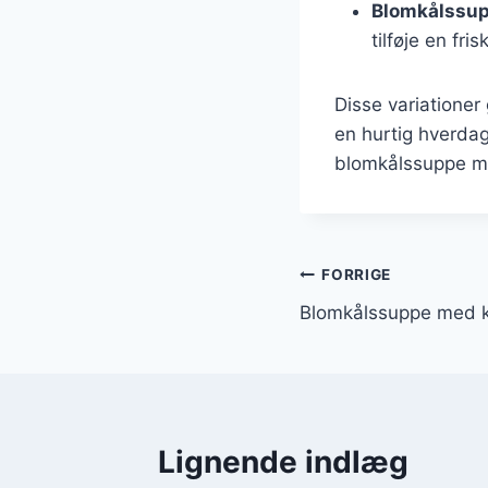
Blomkålssup
tilføje en fris
Disse variationer 
en hurtig hverdag
blomkålssuppe med
Indlægsnavi
FORRIGE
Blomkålssuppe med kr
Lignende indlæg