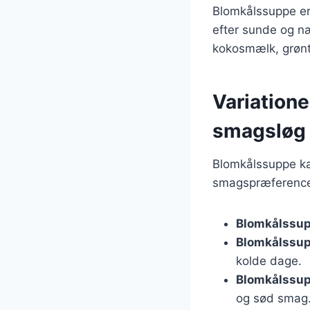
Blomkålssuppe er
efter sunde og n
kokosmælk, grøntsa
Variatione
smagsløg
Blomkålssuppe ka
smagspræferencer
Blomkålssu
Blomkålssup
kolde dage.
Blomkålssu
og sød smag