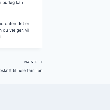
er purløg kan
vad enten det er
 du vælger, vil
t.
NÆSTE
krift til hele familien