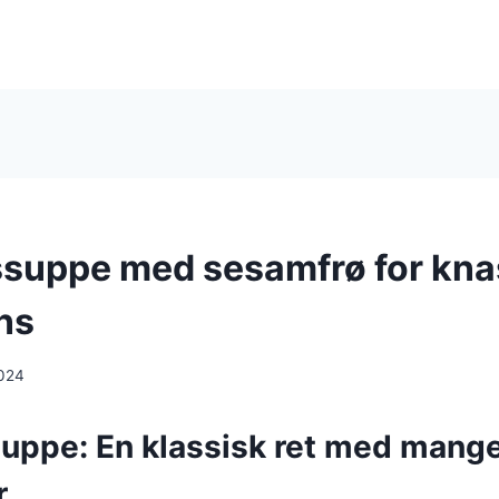
suppe med sesamfrø for kn
ns
024
uppe: En klassisk ret med mang
r