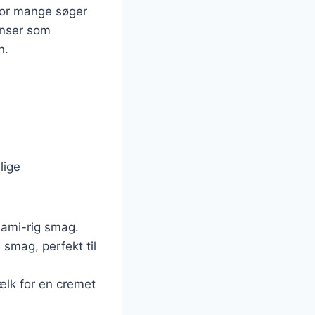
vor mange søger
enser som
n.
lige
mami-rig smag.
 smag, perfekt til
mælk for en cremet