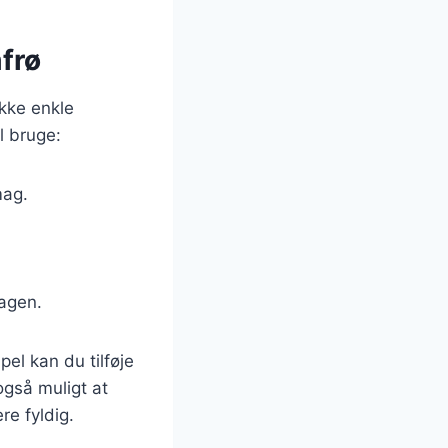
frø
kke enkle
l bruge:
mag.
agen.
el kan du tilføje
også muligt at
re fyldig.