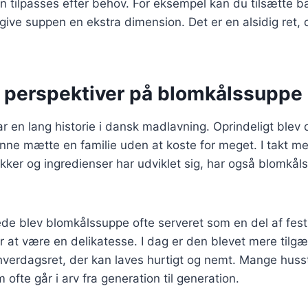
n tilpasses efter behov. For eksempel kan du tilsætte ba
 give suppen en ekstra dimension. Det er en alsidig ret, 
e perspektiver på blomkålssuppe
 en lang historie i dansk madlavning. Oprindeligt blev
unne mætte en familie uden at koste for meget. I takt m
ker og ingredienser har udviklet sig, har også blomkål
ede blev blomkålssuppe ofte serveret som en del af festl
r at være en delikatesse. I dag er den blevet mere tilg
verdagsret, der kan laves hurtigt og nemt. Mange huss
 ofte går i arv fra generation til generation.