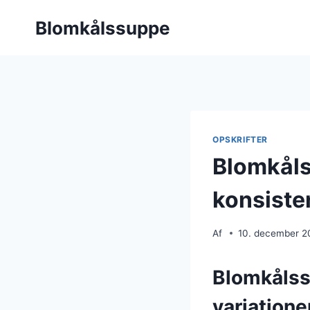
Fortsæt
Blomkålssuppe
til
indhold
OPSKRIFTER
Blomkåls
konsiste
Af
10. december 2
Blomkålss
variatione