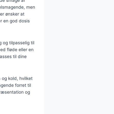
lde smage af
 velsmagende, men
der ønsker at
er en god dosis
og tilpasselig til
d fløde eller en
sses til dine
og kold, hvilket
ende forret til
præsentation og