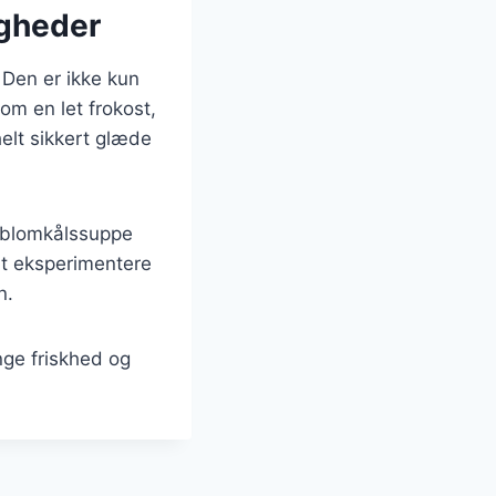
igheder
 Den er ikke kun
m en let frokost,
helt sikkert glæde
r blomkålssuppe
at eksperimentere
n.
nge friskhed og