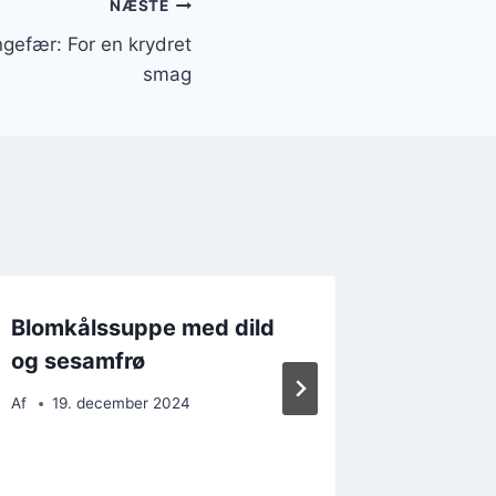
NÆSTE
gefær: For en krydret
smag
Blomkålssuppe med dild
Blomkå
og sesamfrø
for en 
Af
19. december 2024
Af
20. 