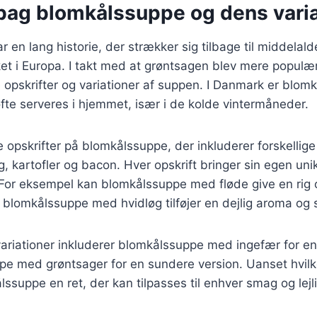
 bag blomkålssuppe og dens varia
 en lang historie, der strækker sig tilbage til middelald
et i Europa. I takt med at grøntsagen blev mere populæ
 opskrifter og variationer af suppen. I Danmark er blom
 ofte serveres i hjemmet, især i de kolde vintermåneder.
ge opskrifter på blomkålssuppe, der inkluderer forskellig
g, kartofler og bacon. Hver opskrift bringer sin egen un
n. For eksempel kan blomkålssuppe med fløde give en rig
 blomkålssuppe med hvidløg tilføjer en dejlig aroma og
ariationer inkluderer blomkålssuppe med ingefær for en
pe med grøntsager for en sundere version. Uanset hvilk
lssuppe en ret, der kan tilpasses til enhver smag og lejl