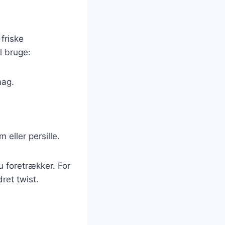
friske
l bruge:
mag.
 eller persille.
u foretrækker. For
ret twist.