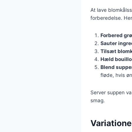
At lave blomkåls
forberedelse. Her
Forbered gr
Sauter ingr
Tilsæt blomk
Hæld bouillo
Blend suppe
fløde, hvis ø
Server suppen var
smag.
Variation