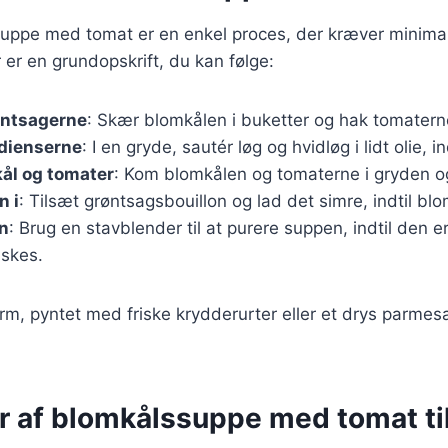
suppe med tomat er en enkel proces, der kræver minimal
 er en grundopskrift, du kan følge:
øntsagerne
: Skær blomkålen i buketter og hak tomatern
edienserne
: I en gryde, sautér løg og hvidløg i lidt olie, i
ål og tomater
: Kom blomkålen og tomaterne i gryden og
n i
: Tilsæt grøntsagsbouillon og lad det simre, indtil bl
n
: Brug en stavblender til at purere suppen, indtil den er
nskes.
m, pyntet med friske krydderurter eller et drys parmesa
er af blomkålssuppe med tomat ti