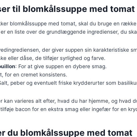
ser til blomkålssuppe med tomat
ækker blomkålssuppe med tomat, skal du bruge en række 
 er en liste over de grundlæggende ingredienser, du ska
vedingrediensen, der giver suppen sin karakteristiske s
ske eller dåse, de tilføjer syrlighed og farve.
uillon
: For at give suppen en dybere smag.
it, for en cremet konsistens.
Salt, peber og eventuelt friske krydderurter som basilikum
r kan varieres alt efter, hvad du har hjemme, og hvad d
ilføje bacon for en ekstra smag eller ingefær for en kryd
er du blomkålssuppe med tomat