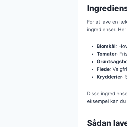
Ingredien
For at lave en l
ingredienser. Her
Blomkål
: Ho
Tomater
: Fri
Grøntsagsbo
Fløde
: Valgfr
Krydderier
: 
Disse ingrediense
eksempel kan du t
Sådan lav