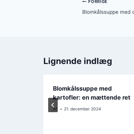
Indlægsnavi
FORRIGE
Blomkålssuppe med os
Lignende indlæg
d
Blomkålssuppe med
 friskt
kartofler: en mættende ret
Af
21. december 2024