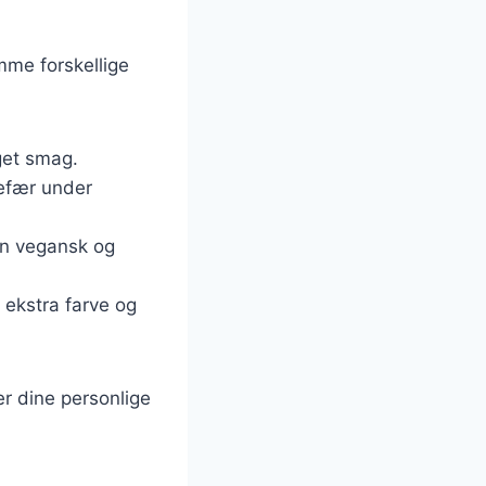
me forskellige
get smag.
ngefær under
en vegansk og
 ekstra farve og
er dine personlige