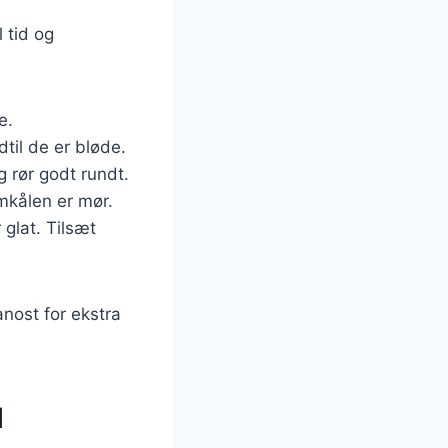
 tid og
e.
ndtil de er bløde.
 rør godt rundt.
omkålen er mør.
 glat. Tilsæt
nost for ekstra
l