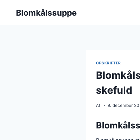
Fortsæt
Blomkålssuppe
til
indhold
OPSKRIFTER
Blomkåls
skefuld
Af
9. december 2
Blomkålss