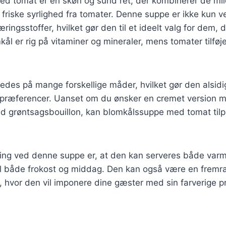
d tomat er en skøn og sund ret, der kombinerer de mi
friske syrlighed fra tomater. Denne suppe er ikke kun
ingsstoffer, hvilket gør den til et ideelt valg for dem, 
kål er rig på vitaminer og mineraler, mens tomater tilføj
edes på mange forskellige måder, hvilket gør den alsidig 
spræferencer. Uanset om du ønsker en cremet version me
ed grøntsagsbouillon, kan blomkålssuppe med tomat tilpa
ing ved denne suppe er, at den kan serveres både varm 
il både frokost og middag. Den kan også være en fremrag
, hvor den vil imponere dine gæster med sin farverige 