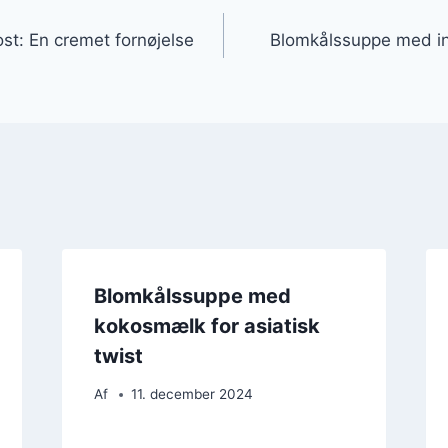
gation
t: En cremet fornøjelse
Blomkålssuppe med in
Blomkålssuppe med
kokosmælk for asiatisk
twist
Af
11. december 2024