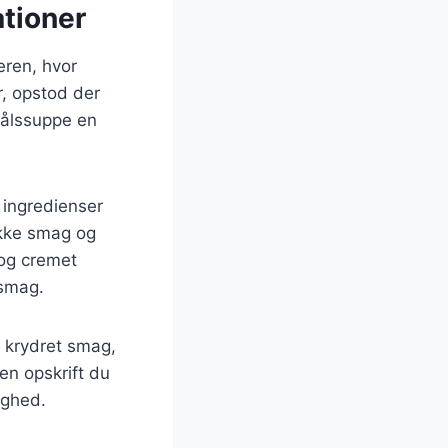
tioner
eren, hvor
r, opstod der
kålssuppe en
e ingredienser
ikke smag og
 og cremet
 smag.
 krydret smag,
en opskrift du
ighed.