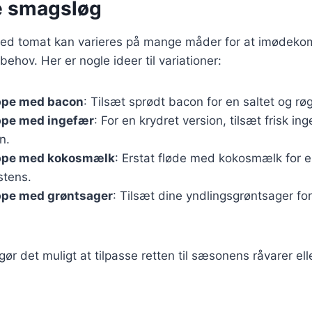
ge smagsløg
d tomat kan varieres på mange måder for at imødekom
ehov. Her er nogle ideer til variationer:
ppe med bacon
: Tilsæt sprødt bacon for en saltet og rø
pe med ingefær
: For en krydret version, tilsæt frisk i
n.
ppe med kokosmælk
: Erstat fløde med kokosmælk for 
stens.
pe med grøntsager
: Tilsæt dine yndlingsgrøntsager for
gør det muligt at tilpasse retten til sæsonens råvarer ell