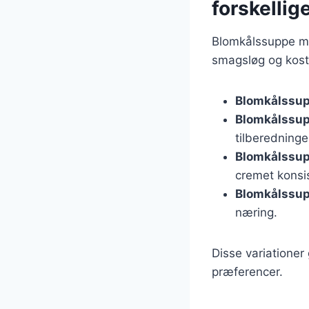
forskelli
Blomkålssuppe me
smagsløg og kostb
Blomkålssu
Blomkålssup
tilberedninge
Blomkålssu
cremet konsi
Blomkålssup
næring.
Disse variationer 
præferencer.