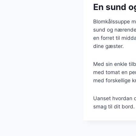
En sund og
Blomkålssuppe med
sund og nærende,
en forret til midd
dine gæster.
Med sin enkle til
med tomat en per
med forskellige kr
Uanset hvordan d
smag til dit bord.