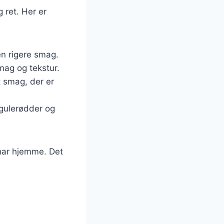
 ret. Her er
en rigere smag.
smag og tekstur.
t smag, der er
 gulerødder og
 har hjemme. Det