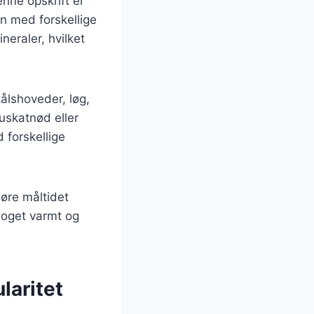
nne opskrift er
n med forskellige
neraler, hvilket
ålshoveder, løg,
uskatnød eller
 forskellige
øre måltidet
 noget varmt og
laritet