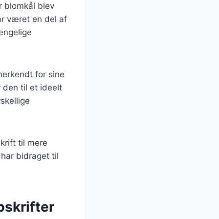
r blomkål blev
r været en del af
ængelige
erkendt for sine
den til et ideelt
skellige
rift til mere
ar bidraget til
pskrifter