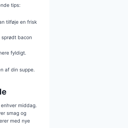
nde tips:
n tilføje en frisk
er sprødt bacon
ere fyldigt.
n af din suppe.
le
r enhver middag.
hver smag og
terer med nye