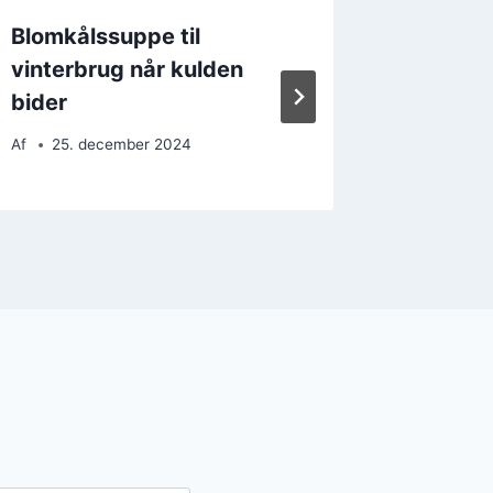
Blomkålssuppe til
Blomkå
vinterbrug når kulden
ostecr
bider
Af
17. 
Af
25. december 2024