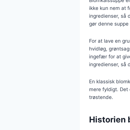
Blomkålssuppe er
ikke kun nem at f
ingredienser, så d
gør denne suppe t
For at lave en gr
hvidløg, grøntsag
ingefær for at gi
ingredienser, så
En klassisk blomk
mere fyldigt. Det 
trøstende.
Historien