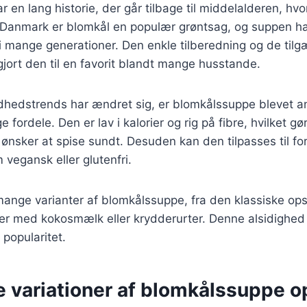
 en lang historie, der går tilbage til middelalderen, hvo
I Danmark er blomkål en populær grøntsag, og suppen ha
 mange generationer. Den enkle tilberedning og de tilg
gjort den til en favorit blandt mange husstande.
dhedstrends har ændret sig, er blomkålssuppe blevet an
ordele. Den er lav i kalorier og rig på fibre, hvilket gør 
 ønsker at spise sundt. Desuden kan den tilpasses til for
vegansk eller glutenfri.
mange varianter af blomkålssuppe, fra den klassiske opsk
er med kokosmælk eller krydderurter. Denne alsidighed h
popularitet.
e variationer af blomkålssuppe o