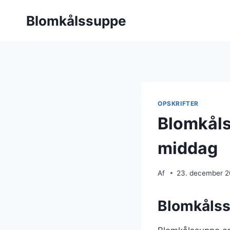
Fortsæt
Blomkålssuppe
til
indhold
OPSKRIFTER
Blomkåls
middag
Af
23. december 
Blomkålss