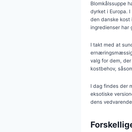
Blomkålssuppe har
dyrket i Europa. 
den danske kost i
ingredienser har 
I takt med at sun
ernæringsmæssige f
valg for dem, der
kostbehov, såsom 
I dag findes der 
eksotiske version
dens vedvarende 
Forskellig