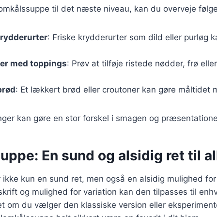
lomkålssuppe til det næste niveau, kan du overveje følge
krydderurter
: Friske krydderurter som dild eller purløg ka
er med toppings
: Prøv at tilføje ristede nødder, frø ell
brød
: Et lækkert brød eller croutoner kan gøre måltidet m
ger kan gøre en stor forskel i smagen og præsentatione
ppe: En sund og alsidig ret til al
 ikke kun en sund ret, men også en alsidig mulighed fo
krift og mulighed for variation kan den tilpasses til en
t om du vælger den klassiske version eller eksperimen