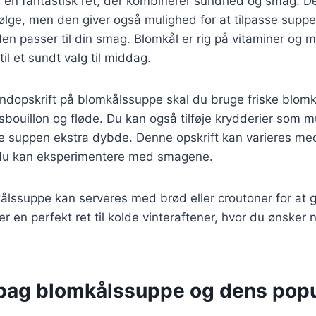
 en fantastisk ret, der kombinerer sundhed og smag. De
ølge, men den giver også mulighed for at tilpasse suppe
en passer til din smag. Blomkål er rig på vitaminer og mi
il et sundt valg til middag.
undopskrift på blomkålssuppe skal du bruge friske blomk
sbouillon og fløde. Du kan også tilføje krydderier som m
ve suppen ekstra dybde. Denne opskrift kan varieres med
 du kan eksperimentere med smagene.
ålssuppe kan serveres med brød eller croutoner for at g
er en perfekt ret til kolde vinteraftener, hvor du ønsker
 bag blomkålssuppe og dens popu