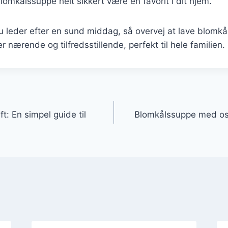
blomkålssuppe helt sikkert være en favorit i dit hjem.
 leder efter en sund middag, så overvej at lave blomkå
r nærende og tilfredsstillende, perfekt til hele familien.
gation
t: En simpel guide til
Blomkålssuppe med ost