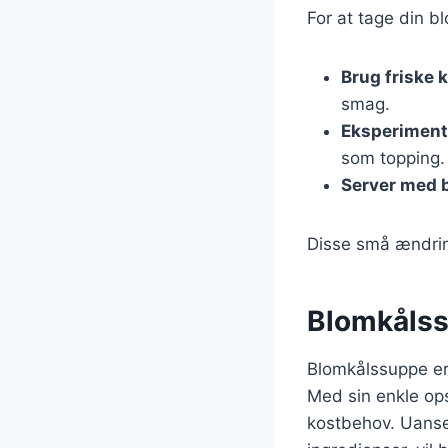
For at tage din b
Brug friske 
smag.
Eksperiment
som topping.
Server med 
Disse små ændrin
Blomkålssu
Blomkålssuppe er
Med sin enkle ops
kostbehov. Uanse