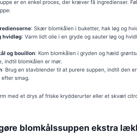
uppe er en enkel proces, der kræver få ingredienser. Følg
uppe:
gredienserne
: Skær blomkålen i buketter, hak løg og hvi
g hvidløg
: Varm lidt olie i en gryde og sauter løg og hvidl
ål og bouillon
: Kom blomkålen i gryden og hæld grøntsa
, indtil blomkålen er mør.
n
: Brug en stavblender til at purere suppen, indtil den er
 efter smag.
m med et drys af friske krydderurter eller et skvæt citr
t gøre blomkålssuppen ekstra læk