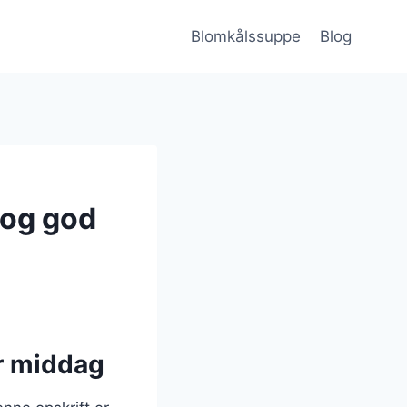
Blomkålssuppe
Blog
 og god
r middag