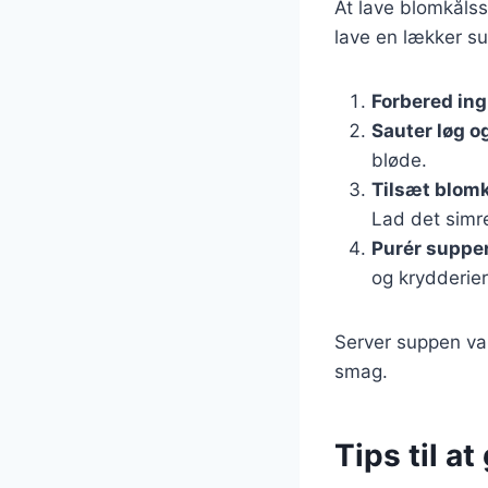
At lave blomkålss
lave en lækker s
Forbered in
Sauter løg o
bløde.
Tilsæt blomk
Lad det simre
Purér suppe
og krydderier
Server suppen var
smag.
Tips til a