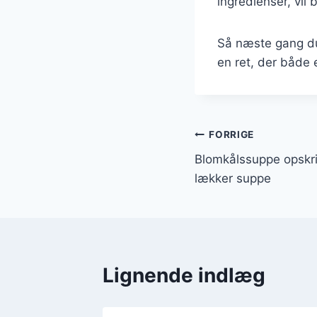
ingredienser, vil 
Så næste gang du
en ret, der både e
Indlægsnavi
FORRIGE
Blomkålssuppe opskrif
lækker suppe
Lignende indlæg