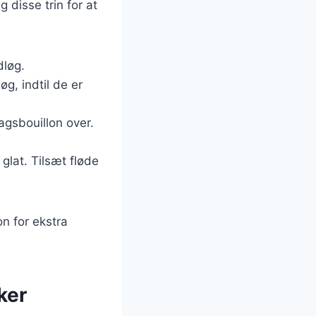
 disse trin for at
dløg.
øg, indtil de er
gsbouillon over.
 glat. Tilsæt fløde
on for ekstra
ker