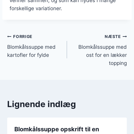
venner sammen, og som kan nydes i mange
forskellige variationer.
Indlægsnavigation
FORRIGE
NÆSTE
Blomkålssuppe med
Blomkålssuppe med
kartofler for fylde
ost for en lækker
topping
Lignende indlæg
Blomkålssuppe opskrift til en