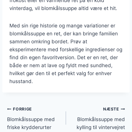
frokost eller en varmende ret på en kold
vinterdag, vil blomkålssuppe altid være et hit.
Med sin rige historie og mange variationer er
blomkålssuppe en ret, der kan bringe familien
sammen omkring bordet. Prøv at
eksperimentere med forskellige ingredienser og
find din egen favoritversion. Det er en ret, der
både er nem at lave og fyldt med sundhed,
hvilket gør den til et perfekt valg for enhver
husstand.
Indlægsnavigation
FORRIGE
NÆSTE
Blomkålssuppe med
Blomkålssuppe med
friske krydderurter
kylling til vintervejret