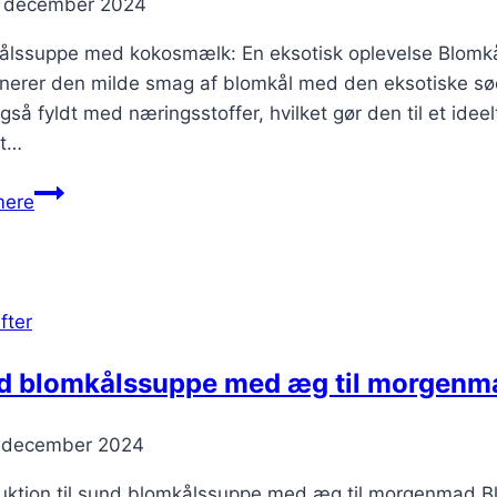
. december 2024
ålssuppe med kokosmælk: En eksotisk oplevelse Blomkå
nerer den milde smag af blomkål med den eksotiske s
så fyldt med næringsstoffer, hvilket gør den til et idee
t…
Blomkålssuppe
mere
med
kokosmælk
for
en
fter
eksotisk
smag
d blomkålssuppe med æg til morgenm
. december 2024
duktion til sund blomkålssuppe med æg til morgenmad B