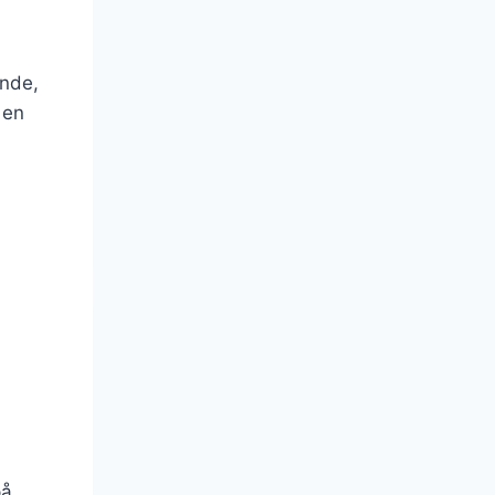
nde,
 en
på