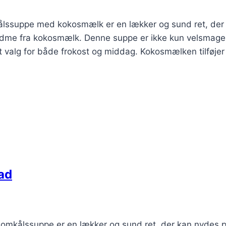
lssuppe med kokosmælk er en lækker og sund ret, der
ødme fra kokosmælk. Denne suppe er ikke kun velsmage
lt valg for både frokost og middag. Kokosmælken tilføjer
ad
lomkålssuppe er en lækker og sund ret, der kan nydes 