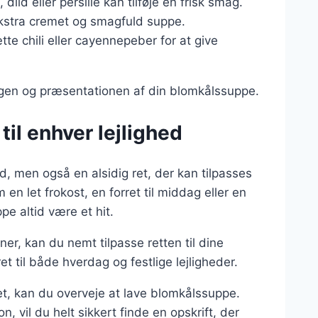
dild eller persille kan tilføje en frisk smag.
 ekstra cremet og smagfuld suppe.
ætte chili eller cayennepeber for at give
magen og præsentationen af din blomkålssuppe.
til enhver lejlighed
, men også en alsidig ret, der kan tilpasses
en let frokost, en forret til middag eller en
e altid være et hit.
ner, kan du nemt tilpasse retten til dine
t til både hverdag og festlige lejligheder.
t, kan du overveje at lave blomkålssuppe.
 vil du helt sikkert finde en opskrift, der