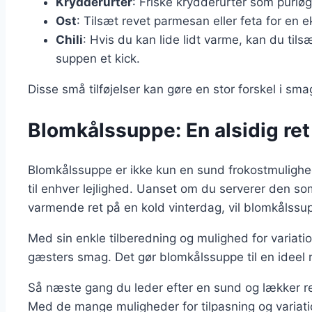
Krydderurter
: Friske krydderurter som purløg, 
Ost
: Tilsæt revet parmesan eller feta for en
Chili
: Hvis du kan lide lidt varme, kan du tils
suppen et kick.
Disse små tilføjelser kan gøre en stor forskel i s
Blomkålssuppe: En alsidig ret 
Blomkålssuppe er ikke kun en sund frokostmulighed
til enhver lejlighed. Uanset om du serverer den som 
varmende ret på en kold vinterdag, vil blomkålssupp
Med sin enkle tilberedning og mulighed for variatio
gæsters smag. Det gør blomkålssuppe til en ideel re
Så næste gang du leder efter en sund og lækker re
Med de mange muligheder for tilpasning og variation,