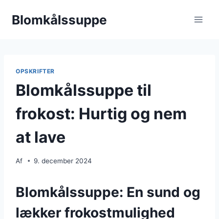
Fortsæt
Blomkålssuppe
til
indhold
OPSKRIFTER
Blomkålssuppe til
frokost: Hurtig og nem
at lave
Af
9. december 2024
Blomkålssuppe: En sund og
lækker frokostmulighed