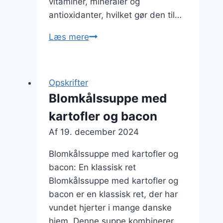
vitaminer, mineraler og
antioxidanter, hvilket gør den til…
Blomkålssuppe
Læs mere
til
frokost:
Perfekt
Opskrifter
let
Blomkålssuppe med
måltid
kartofler og bacon
Af
19. december 2024
Blomkålssuppe med kartofler og
bacon: En klassisk ret
Blomkålssuppe med kartofler og
bacon er en klassisk ret, der har
vundet hjerter i mange danske
hjem. Denne suppe kombinerer