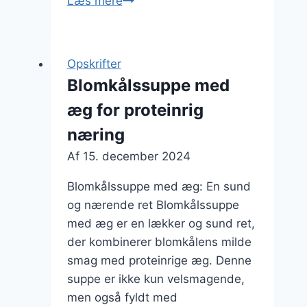
Blomkålssuppe
Læs mere
med
hvidløg
til
Opskrifter
smagsoplevelser
Blomkålssuppe med
æg for proteinrig
næring
Af
15. december 2024
Blomkålssuppe med æg: En sund
og nærende ret Blomkålssuppe
med æg er en lækker og sund ret,
der kombinerer blomkålens milde
smag med proteinrige æg. Denne
suppe er ikke kun velsmagende,
men også fyldt med