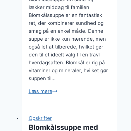
lækker middag til familien
Blomkålssuppe er en fantastisk
ret, der kombinerer sundhed og
smag på en enkel måde. Denne
suppe er ikke kun nærende, men
også let at tilberede, hvilket gør
den til et ideelt valg til en travl
hverdagsaften. Blomkål er rig på
vitaminer og mineraler, hvilket gør
suppen til…
Blomkålssuppe
Læs mere
til
middag:
perfekt
Opskrifter
til
Blomkålssuppe med
familien