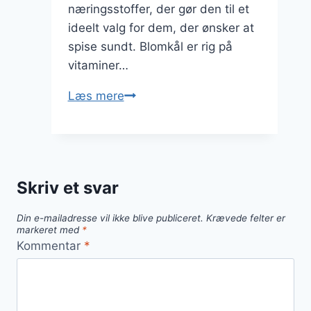
næringsstoffer, der gør den til et
ideelt valg for dem, der ønsker at
spise sundt. Blomkål er rig på
vitaminer…
Blomkålssuppe
Læs mere
med
æg
for
proteinrig
Skriv et svar
næring
Din e-mailadresse vil ikke blive publiceret.
Krævede felter er
markeret med
*
Kommentar
*