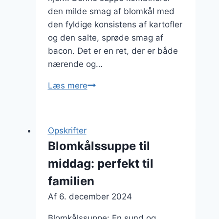
den milde smag af blomkål med
den fyldige konsistens af kartofler
og den salte, sprøde smag af
bacon. Det er en ret, der er både
nærende og…
Blomkålssuppe
Læs mere
med
kartofler
og
Opskrifter
bacon
Blomkålssuppe til
middag: perfekt til
familien
Af
6. december 2024
Blomkålssuppe: En sund og