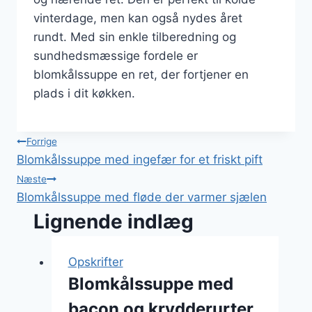
vinterdage, men kan også nydes året
rundt. Med sin enkle tilberedning og
sundhedsmæssige fordele er
blomkålssuppe en ret, der fortjener en
plads i dit køkken.
Indlægsnavigation
Forrige
Blomkålssuppe med ingefær for et friskt pift
Næste
Blomkålssuppe med fløde der varmer sjælen
Lignende indlæg
Opskrifter
Blomkålssuppe med
bacon og krydderurter