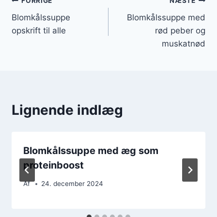
Indlægsnavigation
FORRIGE
NÆSTE
Blomkålssuppe
Blomkålssuppe med
opskrift til alle
rød peber og
muskatnød
Lignende indlæg
Blomkålssuppe med æg som
proteinboost
Af
24. december 2024