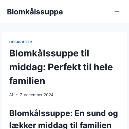
Fortsæt
Blomkålssuppe
til
indhold
OPSKRIFTER
Blomkålssuppe til
middag: Perfekt til hele
familien
Af
7. december 2024
Blomkålssuppe: En sund og
lækker middag til familien