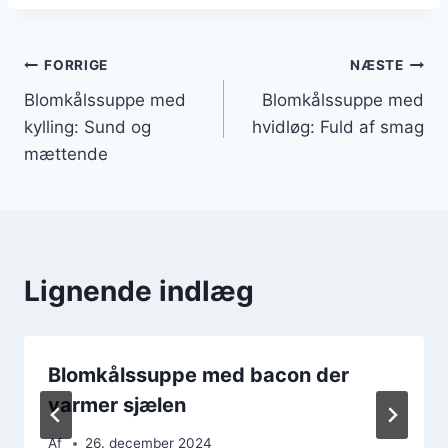
Indlægsnavigation
FORRIGE
NÆSTE
Blomkålssuppe med
Blomkålssuppe med
kylling: Sund og
hvidløg: Fuld af smag
mættende
Lignende indlæg
Blomkålssuppe med bacon der
varmer sjælen
Af
26. december 2024