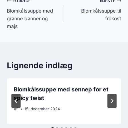
Indlægsnavigation
FORRIGE
NÆSTE
Blomkålssuppe med
Blomkålssuppe til
grønne bønner og
frokost
majs
Lignende indlæg
Blomkålssuppe med sennep for et
spicy twist
Af
15. december 2024