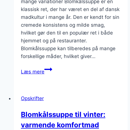
mange variationer Blomkålssuppe er en
klassisk ret, der har været en del af dansk
madkultur i mange år. Den er kendt for sin
cremede konsistens og milde smag,
hvilket gør den til en populær ret i både
hjemmet og på restauranter.
Blomkålssuppe kan tilberedes på mange
forskellige måder, hvilket giver…
Blomkålssuppe
Læs mere
med
bacon
som
Opskrifter
en
lækker
Blomkålssuppe til vinter:
topping
varmende komfortmad