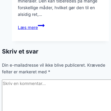
mineraler. Den kan tilberedes på mange
forskellige måder, hvilket gør den til en
alsidig ret,…
Blomkålssuppe
Læs mere
med
løg
og
Skriv et svar
grøntsager
Din e-mailadresse vil ikke blive publiceret.
Krævede
felter er markeret med
*