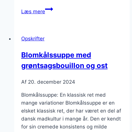
Blomkålssuppe
Læs mere
med
kylling
for
Opskrifter
fyldig
smag
Blomkålssuppe med
grøntsagsbouillon og ost
Af
20. december 2024
Blomkålssuppe: En klassisk ret med
mange variationer Blomkålssuppe er en
elsket klassisk ret, der har været en del af
dansk madkultur i mange år. Den er kendt
for sin cremede konsistens og milde