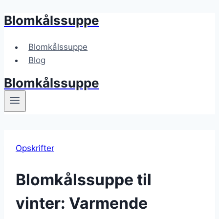
Blomkålssuppe
Fortsæt
til
indhold
Blomkålssuppe
Blog
Blomkålssuppe
Opskrifter
Blomkålssuppe til
vinter: Varmende