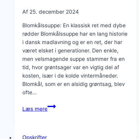
Af
25. december 2024
Blomkålssuppe: En klassisk ret med dybe
rødder Blomkålssuppe har en lang historie
i dansk madlavning og er en ret, der har
været elsket i generationer. Den enkle,
men velsmagende suppe stammer fra en
tid, hvor grøntsager var en vigtig del af
kosten, især i de kolde vintermåneder.
Blomkål, som er en alsidig grøntsag, blev
ofte…
Blomkålssuppe
Læs mere
til
vinter:
varmende
Opskrifter