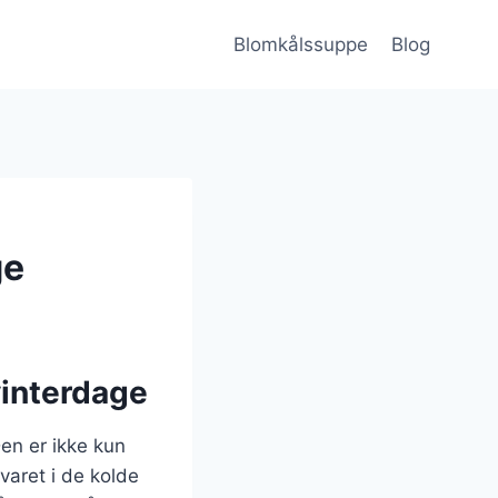
Blomkålssuppe
Blog
ge
vinterdage
Den er ikke kun
aret i de kolde