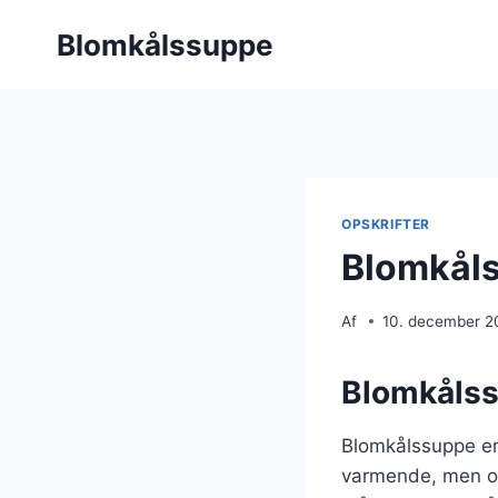
Fortsæt
Blomkålssuppe
til
indhold
OPSKRIFTER
Blomkåls
Af
10. december 2
Blomkålss
Blomkålssuppe er 
varmende, men og