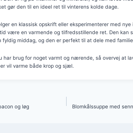
ket gør den til en ideel ret til vinterens kolde dage.
er en klassisk opskrift eller eksperimenterer med nye i
id være en varmende og tilfredsstillende ret. Den kan 
en fyldig middag, og den er perfekt til at dele med famili
 har brug for noget varmt og nærende, så overvej at la
er vil varme både krop og sjæl.
gation
acon og løg
Blomkålssuppe med senn