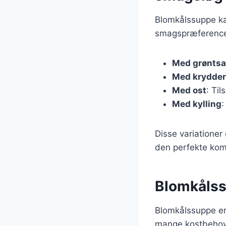
Blomkålssuppe ka
smagspræferencer.
Med grøntsa
Med krydder
Med ost
: Ti
Med kylling
:
Disse variationer
den perfekte komb
Blomkålss
Blomkålssuppe er 
mange kostbehov. 