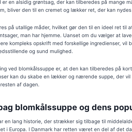
 er en alsidig grøntsag, der kan tilberedes på mange m
m, bliver den til en cremet og lækker ret, der kan nydes 
s på utallige måder, hvilket gør den til en ideel ret til a
grøntsager, man har hjemme. Uanset om du vælger at lave
mere kompleks opskrift med forskellige ingredienser, vil
fredsstillende og sund mulighed.
ing ved blomkålssuppe er, at den kan tilberedes på kort
enser kan du skabe en lækker og nærende suppe, der vil
l resten af dagen.
 bag blomkålssuppe og dens popu
 en lang historie, der strækker sig tilbage til middelald
et i Europa. I Danmark har retten været en del af det d