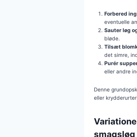
Forbered in
eventuelle an
Sauter løg o
bløde.
Tilsæt blomk
det simre, in
Purér suppe
eller andre i
Denne grundopskri
eller krydderurte
Variatione
smagsløg