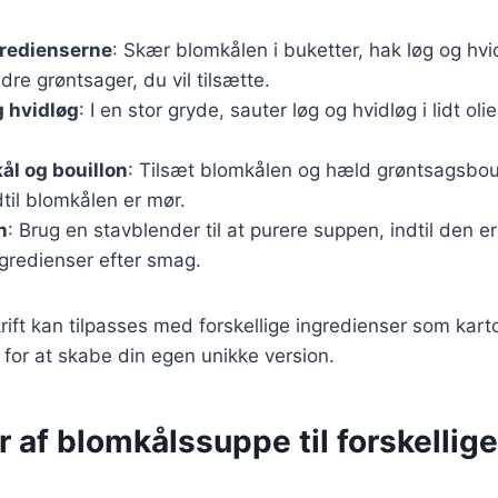
gredienserne
: Skær blomkålen i buketter, hak løg og hvi
dre grøntsager, du vil tilsætte.
g hvidløg
: I en stor gryde, sauter løg og hvidløg i lidt olie
ål og bouillon
: Tilsæt blomkålen og hæld grøntsagsboui
dtil blomkålen er mør.
n
: Brug en stavblender til at purere suppen, indtil den er
ngredienser efter smag.
ft kan tilpasses med forskellige ingredienser som karto
r for at skabe din egen unikke version.
r af blomkålssuppe til forskellige