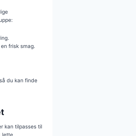
lige
suppe:
ing.
 en frisk smag.
 så du kan finde
t
kan tilpasses til
 lette