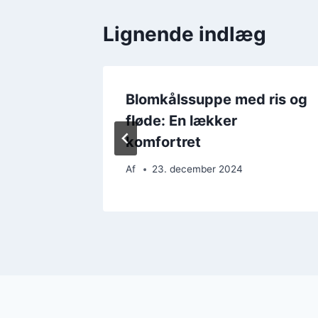
Lignende indlæg
d
Blomkålssuppe med ris og
eagtig
fløde: En lækker
komfortret
Af
23. december 2024