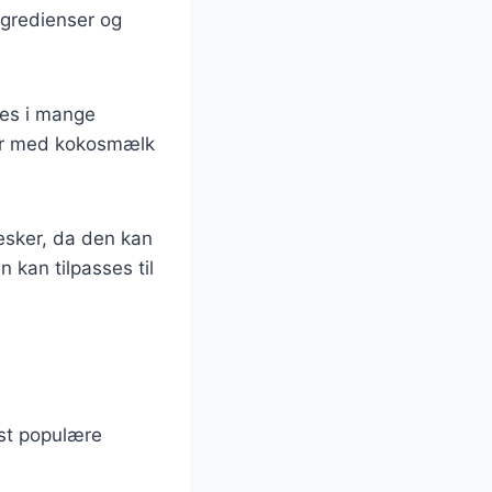
ngredienser og
des i mange
ner med kokosmælk
esker, da den kan
n kan tilpasses til
est populære