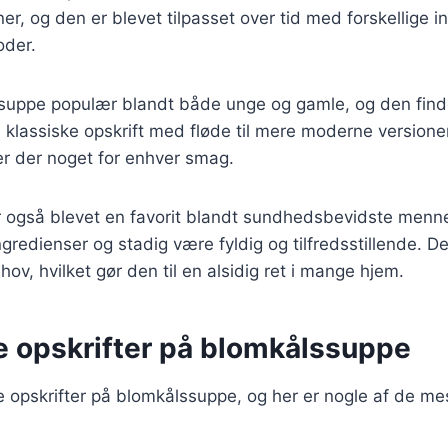
r, og den er blevet tilpasset over tid med forskellige i
oder.
ssuppe populær blandt både unge og gamle, og den fin
en klassiske opskrift med fløde til mere moderne versio
 er der noget for enhver smag.
 også blevet en favorit blandt sundhedsbevidste menn
gredienser og stadig være fyldig og tilfredsstillende. De
hov, hvilket gør den til en alsidig ret i mange hjem.
ge opskrifter på blomkålssuppe
ge opskrifter på blomkålssuppe, og her er nogle af de m