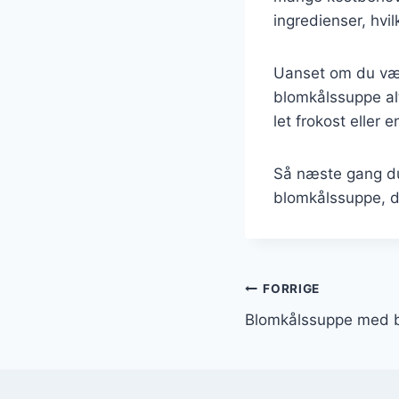
ingredienser, hvil
Uanset om du vælg
blomkålssuppe alt
let frokost eller 
Så næste gang du
blomkålssuppe, d
Indlægsnavi
FORRIGE
Blomkålssuppe med b