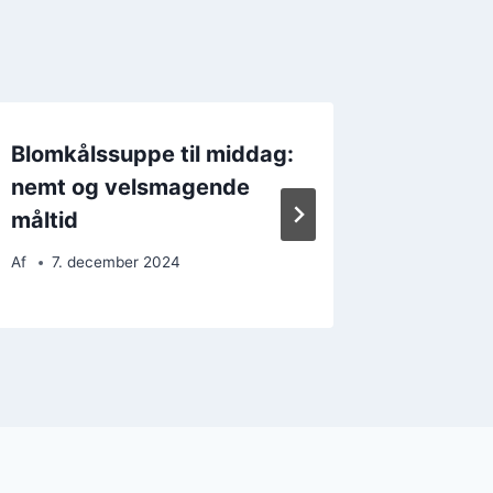
Blomkålssuppe til middag:
Blomkå
nemt og velsmagende
kylling 
måltid
Af
12. 
Af
7. december 2024