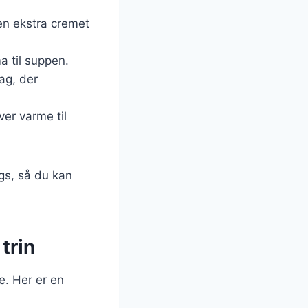
r en ekstra cremet
a til suppen.
ag, der
iver varme til
ngs, så du kan
trin
e. Her er en