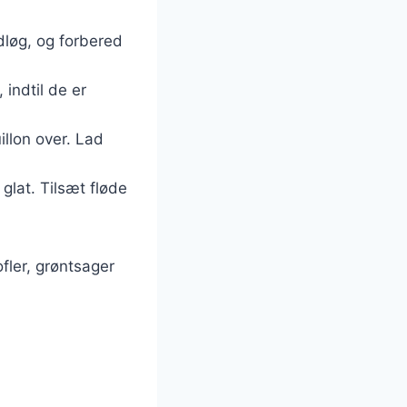
dløg, og forbered
, indtil de er
llon over. Lad
 glat. Tilsæt fløde
fler, grøntsager