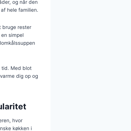
åder, og når den
af hele familien.
t bruge rester
 en simpel
 blomkålssuppen
 tid. Med blot
 varme dig op og
laritet
eren, hvor
anske køkken i