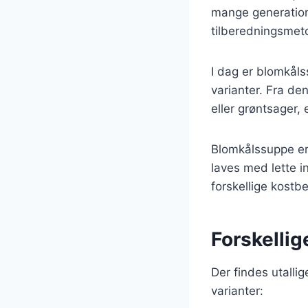
mange generatione
tilberedningsmet
I dag er blomkål
varianter. Fra d
eller grøntsager,
Blomkålssuppe er
laves med lette in
forskellige kostbe
Forskelli
Der findes utalli
varianter: