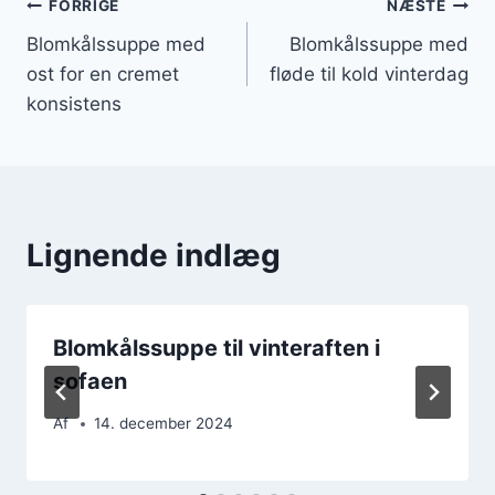
Indlægsnavigation
FORRIGE
NÆSTE
Blomkålssuppe med
Blomkålssuppe med
ost for en cremet
fløde til kold vinterdag
konsistens
Lignende indlæg
Blomkålssuppe til vinteraften i
sofaen
Af
14. december 2024