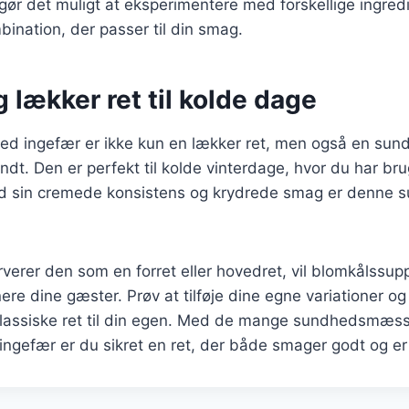
 gør det muligt at eksperimentere med forskellige ingred
ination, der passer til din smag.
 lækker ret til kolde dage
d ingefær er ikke kun en lækker ret, men også en sund
ndt. Den er perfekt til kolde vinterdage, hvor du har br
d sin cremede konsistens og krydrede smag er denne su
verer den som en forret eller hovedret, vil blomkålssu
nere dine gæster. Prøv at tilføje dine egne variationer o
lassiske ret til din egen. Med de mange sundhedsmæss
ngefær er du sikret en ret, der både smager godt og er 