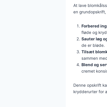
At lave blomkålss
en grundopskrift,
Forbered in
fløde og kryd
Sauter løg o
de er bløde.
Tilsæt blomk
sammen med b
Blend og ser
cremet konsis
Denne opskrift ka
krydderurter for 