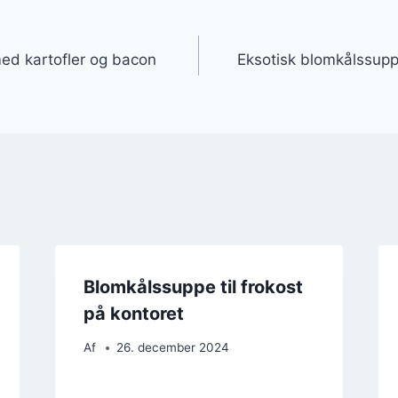
gation
ed kartofler og bacon
Eksotisk blomkålssu
Blomkålssuppe til frokost
på kontoret
Af
26. december 2024