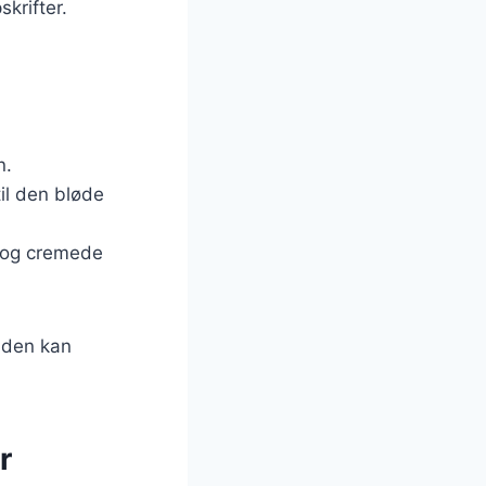
krifter.
n.
il den bløde
me og cremede
n den kan
r