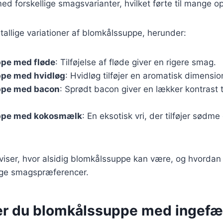
d forskellige smagsvarianter, hvilket førte til mange ops
utallige variationer af blomkålssuppe, herunder:
pe med fløde
: Tilføjelse af fløde giver en rigere smag.
pe med hvidløg
: Hvidløg tilføjer en aromatisk dimensio
ppe med bacon
: Sprødt bacon giver en lækker kontrast t
ppe med kokosmælk
: En eksotisk vri, der tilføjer sød
 viser, hvor alsidig blomkålssuppe kan være, og hvorda
lige smagspræferencer.
er du blomkålssuppe med ingefæ