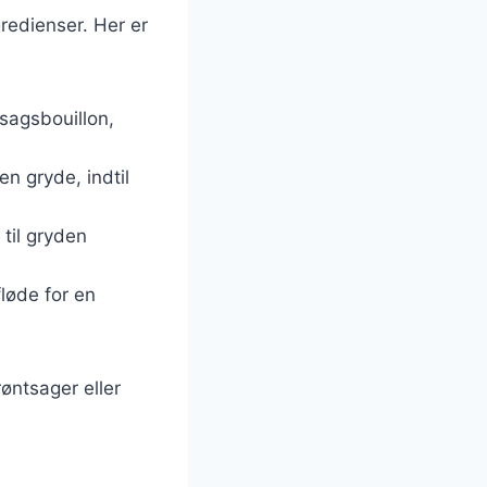
redienser. Her er
tsagsbouillon,
en gryde, indtil
 til gryden
fløde for en
øntsager eller