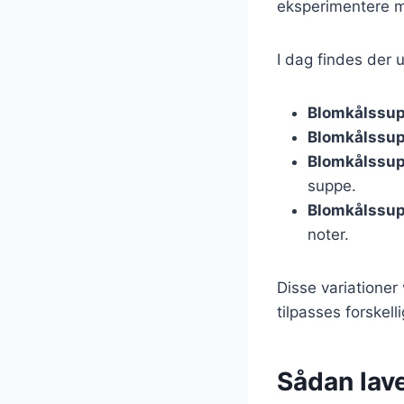
eksperimentere me
I dag findes der 
Blomkålssup
Blomkålssup
Blomkålssu
suppe.
Blomkålssu
noter.
Disse variationer
tilpasses forskel
Sådan lav