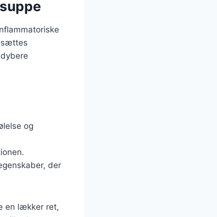
lssuppe
inflammatoriske
lsættes
 dybere
ølelse og
tionen.
 egenskaber, der
 en lækker ret,