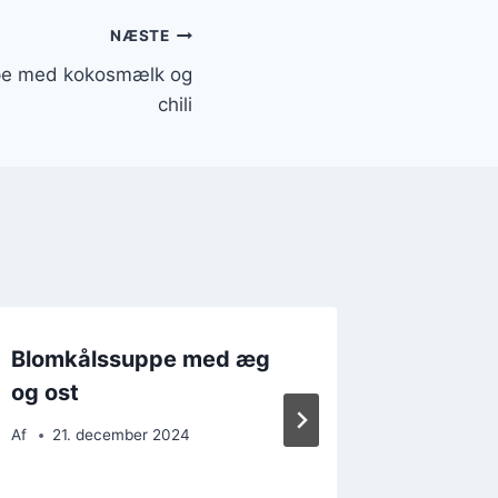
NÆSTE
ppe med kokosmælk og
chili
Blomkålssuppe med æg
Blomkå
og ost
en oste
Af
21. december 2024
Af
25. 