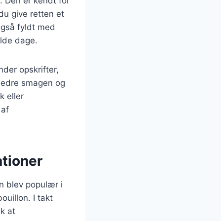
. Den er kendt for
u give retten et
også fyldt med
olde dage.
nder opskrifter,
orbedre smagen og
 eller
 af
tioner
n blev populær i
uillon. I takt
k at