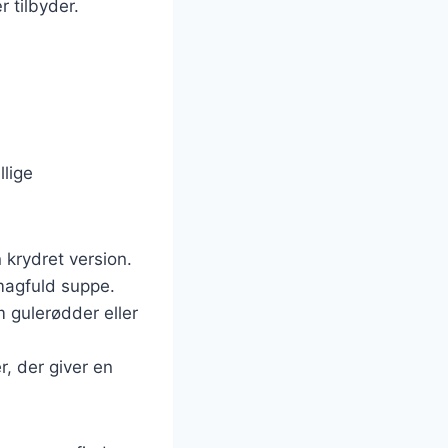
 tilbyder.
lige
en krydret version.
smagfuld suppe.
m gulerødder eller
r, der giver en