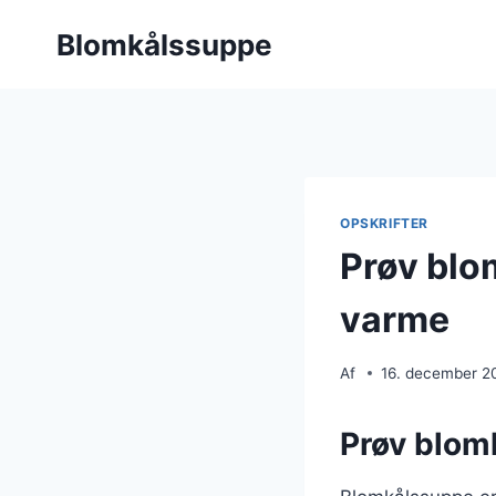
Fortsæt
Blomkålssuppe
til
indhold
OPSKRIFTER
Prøv blo
varme
Af
16. december 2
Prøv blom