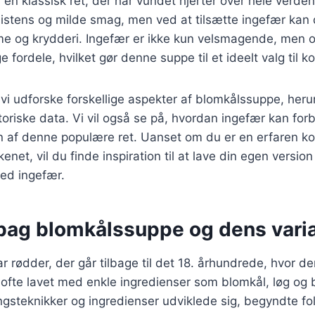
en klassisk ret, der har vundet hjerter over hele verden
stens og milde smag, men ved at tilsætte ingefær kan d
rme og krydderi. Ingefær er ikke kun velsmagende, men 
ordele, hvilket gør denne suppe til et ideelt valg til k
l vi udforske forskellige aspekter af blomkålssuppe, heru
storiske data. Vi vil også se på, hvordan ingefær kan f
af denne populære ret. Uanset om du er en erfaren kok
net, vil du finde inspiration til at lave din egen version
ed ingefær.
 bag blomkålssuppe og dens varia
 rødder, der går tilbage til det 18. århundrede, hvor de
ofte lavet med enkle ingredienser som blomkål, løg og bo
steknikker og ingredienser udviklede sig, begyndte fol