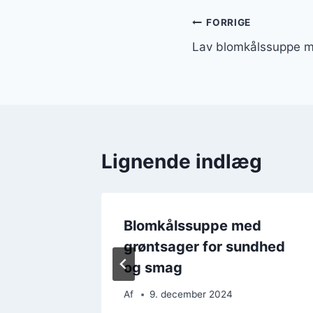
Indlægsnavi
FORRIGE
Lav blomkålssuppe m
Lignende indlæg
d
Blomkålssuppe med
 middag
grøntsager for sundhed
og smag
Af
9. december 2024