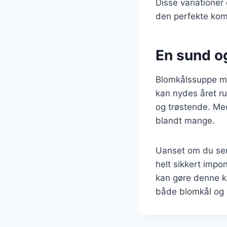
Disse variationer
den perfekte komb
En sund og
Blomkålssuppe me
kan nydes året ru
og trøstende. Me
blandt mange.
Uanset om du ser
helt sikkert impo
kan gøre denne k
både blomkål og i