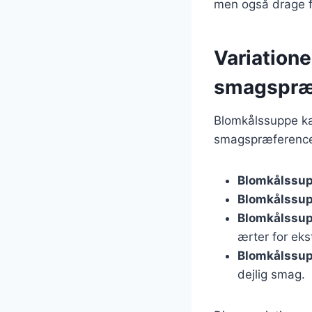
men også drage f
Variatione
smagspræ
Blomkålssuppe ka
smagspræferencer.
Blomkålssup
Blomkålssup
Blomkålssup
ærter for eks
Blomkålssup
dejlig smag.