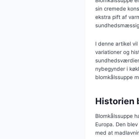
Blomkålssuppe er 
sin cremede konsi
ekstra pift af va
sundhedsmæssige f
I denne artikel vi
variationer og hi
sundhedsværdien 
nybegynder i køkke
blomkålssuppe m
Historien
Blomkålssuppe har
Europa. Den blev 
med at madlavning