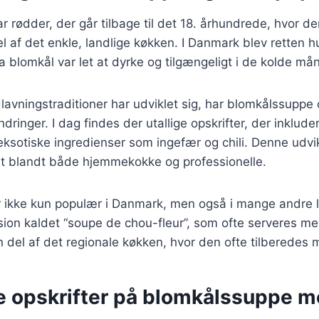
 rødder, der går tilbage til det 18. århundrede, hvor de
 af det enkle, landlige køkken. I Danmark blev retten hu
blomkål var let at dyrke og tilgængeligt i de kolde må
lavningstraditioner har udviklet sig, har blomkålssuppe
ringer. I dag findes der utallige opskrifter, der inkluder
 eksotiske ingredienser som ingefær og chili. Denne udvik
orit blandt både hjemmekokke og professionelle.
 ikke kun populær i Danmark, men også i mange andre la
sion kaldet “soupe de chou-fleur”, som ofte serveres med 
del af det regionale køkken, hvor den ofte tilberedes 
ge opskrifter på blomkålssuppe 