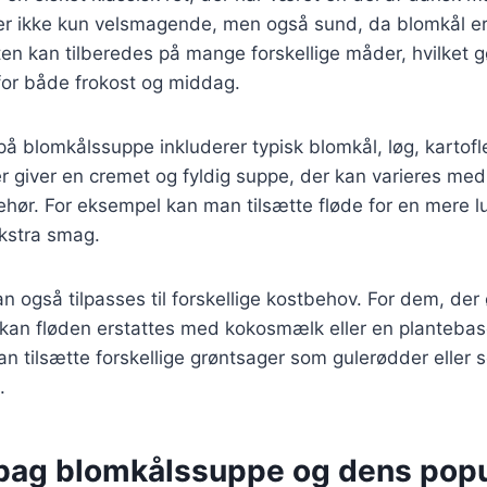
er ikke kun velsmagende, men også sund, da blomkål er 
ten kan tilberedes på mange forskellige måder, hvilket gø
for både frokost og middag.
på blomkålssuppe inkluderer typisk blomkål, løg, kartofle
r giver en cremet og fyldig suppe, der kan varieres med 
behør. For eksempel kan man tilsætte fløde for en mere l
ekstra smag.
 også tilpasses til forskellige kostbehov. For dem, der
kan fløden erstattes med kokosmælk eller en plantebase
 tilsætte forskellige grøntsager som gulerødder eller se
.
 bag blomkålssuppe og dens popu