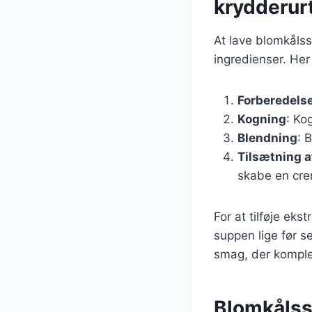
krydderur
At lave blomkåls
ingredienser. Her
Forberedelse
Kogning
: Ko
Blendning
: 
Tilsætning 
skabe en cre
For at tilføje eks
suppen lige før s
smag, der kompl
Blomkålssu