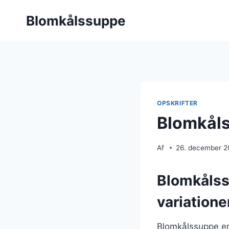
Fortsæt
Blomkålssuppe
til
indhold
OPSKRIFTER
Blomkåls
Af
26. december 
Blomkålss
variatione
Blomkålssuppe er 