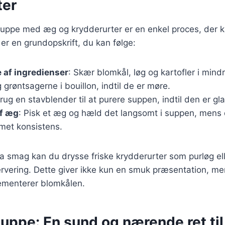
ter
suppe med æg og krydderurter er en enkel proces, der k
 er en grundopskrift, du kan følge:
 af ingredienser
: Skær blomkål, løg og kartofler i mindr
g grøntsagerne i bouillon, indtil de er møre.
Brug en stavblender til at purere suppen, indtil den er gla
af æg
: Pisk et æg og hæld det langsomt i suppen, mens d
met konsistens.
tra smag kan du drysse friske krydderurter som purløg ell
ervering. Dette giver ikke kun en smuk præsentation, me
ementerer blomkålen.
ppe: En sund og nærende ret til 