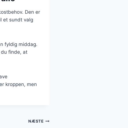
 kostbehov. Den er
l et sundt valg
en fyldig middag.
 du finde, at
lave
mer kroppen, men
NÆSTE