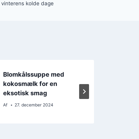
 vinterens kolde dage
Blomkålssuppe med
Blomkå
kokosmælk for en
der giv
eksotisk smag
Af
17. 
Af
27. december 2024