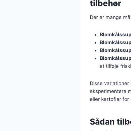
tilbehør
Der er mange måd
Blomkålssup
Blomkålssu
Blomkålssup
Blomkålssup
at tilføje fris
Disse variationer
eksperimentere me
eller kartofler f
Sådan til