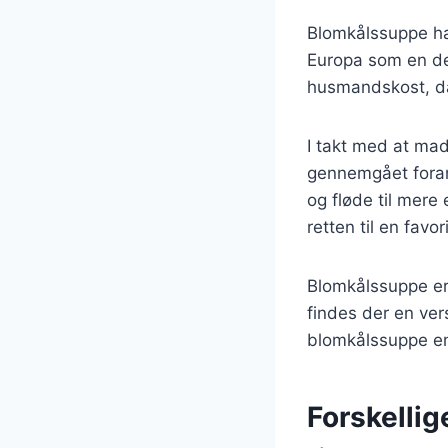
Blomkålssuppe har
Europa som en del
husmandskost, da 
I takt med at mad
gennemgået forand
og fløde til mere
retten til en fav
Blomkålssuppe er
findes der en ver
blomkålssuppe en 
Forskelli