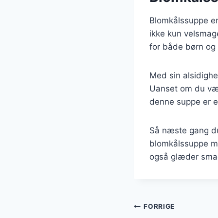
Blomkålssuppe er 
ikke kun velsmage
for både børn og
Med sin alsidighe
Uanset om du vælg
denne suppe er e
Så næste gang du 
blomkålssuppe me
også glæder sma
Indlægsnavi
FORRIGE