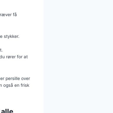
ræver få
e stykker.
t.
u rører for at
er persille over
n også en frisk
alle