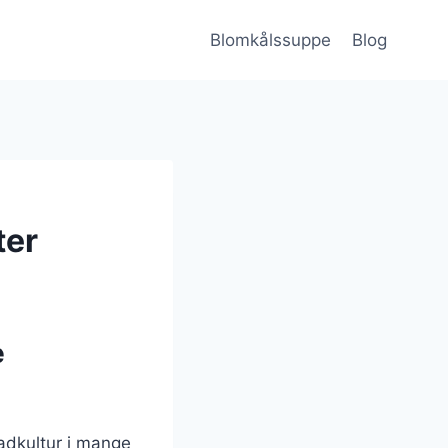
Blomkålssuppe
Blog
ter
e
madkultur i mange