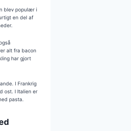
n blev populær i
rtigt en del af
neder.
 også
er alt fra bacon
ling har gjort
nde. I Frankrig
ost. I Italien er
med pasta.
med