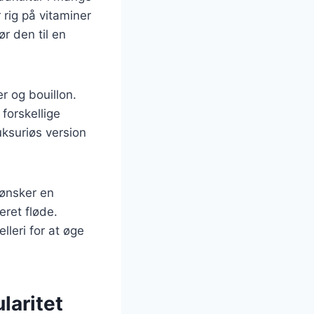
rig på vitaminer
r den til en
r og bouillon.
forskellige
uksuriøs version
 ønsker en
ret fløde.
lleri for at øge
laritet