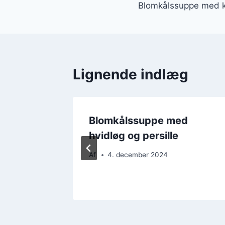
Blomkålssuppe med k
Lignende indlæg
d
Blomkålssuppe med
hvidløg og persille
Af
4. december 2024