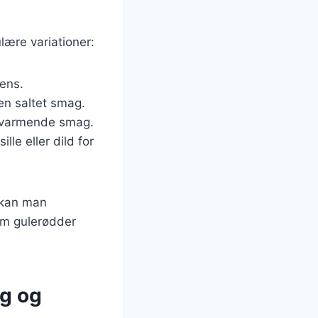
lære variationer:
tens.
 en saltet smag.
og varmende smag.
lle eller dild for
 kan man
som gulerødder
g og