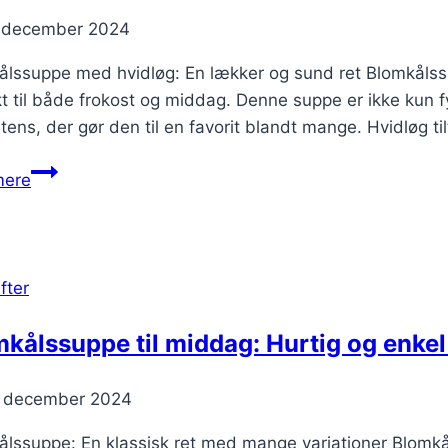
. december 2024
ålssuppe med hvidløg: En lækker og sund ret Blomkålss
t til både frokost og middag. Denne suppe er ikke kun 
tens, der gør den til en favorit blandt mange. Hvidløg ti
Blomkålssuppe
mere
med
hvidløg
fter
kålssuppe til middag: Hurtig og enkel
. december 2024
lssuppe: En klassisk ret med mange variationer Blomkål