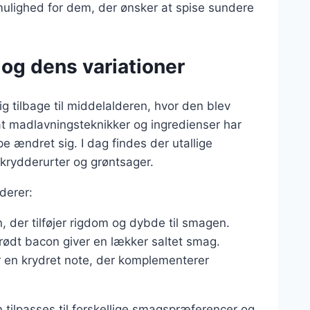
t mulighed for dem, der ønsker at spise sundere
og dens variationer
g tilbage til middelalderen, hvor den blev
at madlavningsteknikker og ingredienser har
e ændret sig. I dag findes der utallige
l krydderurter og grøntsager.
derer:
n, der tilføjer rigdom og dybde til smagen.
prødt bacon giver en lækker saltet smag.
jer en krydret note, der komplementerer
 tilpasses til forskellige smagspræferencer og