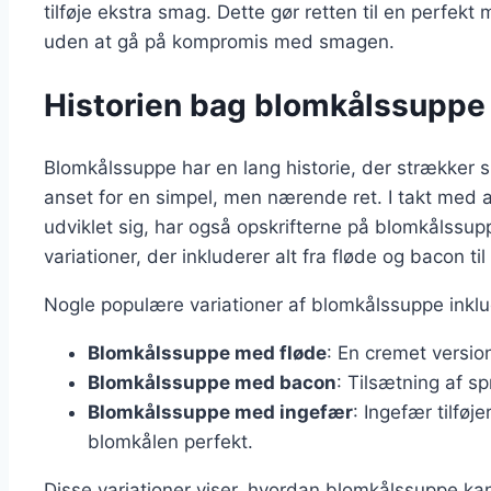
tilføje ekstra smag. Dette gør retten til en perfek
uden at gå på kompromis med smagen.
Historien bag blomkålssuppe 
Blomkålssuppe har en lang historie, der strækker si
anset for en simpel, men nærende ret. I takt med 
udviklet sig, har også opskrifterne på blomkålssupp
variationer, der inkluderer alt fra fløde og bacon ti
Nogle populære variationer af blomkålssuppe inklu
Blomkålssuppe med fløde
: En cremet versio
Blomkålssuppe med bacon
: Tilsætning af s
Blomkålssuppe med ingefær
: Ingefær tilfø
blomkålen perfekt.
Disse variationer viser, hvordan blomkålssuppe kan