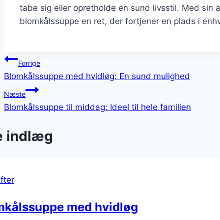
tabe sig eller opretholde en sund livsstil. Med si
blomkålssuppe en ret, der fortjener en plads i enh
Indlægsnavigation
Forrige
Blomkålssuppe med hvidløg: En sund mulighed
Næste
Blomkålssuppe til middag: Ideel til hele familien
e indlæg
fter
mkålssuppe med hvidløg