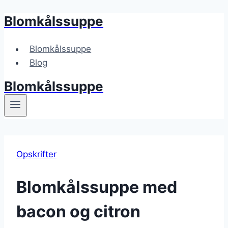
Blomkålssuppe
Fortsæt
til
indhold
Blomkålssuppe
Blog
Blomkålssuppe
Opskrifter
Blomkålssuppe med
bacon og citron