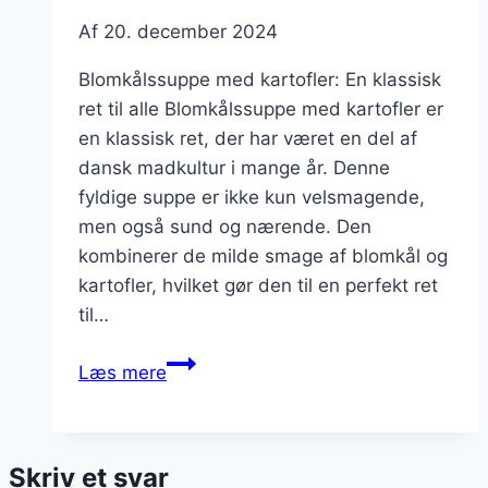
Af
20. december 2024
Blomkålssuppe med kartofler: En klassisk
ret til alle Blomkålssuppe med kartofler er
en klassisk ret, der har været en del af
dansk madkultur i mange år. Denne
fyldige suppe er ikke kun velsmagende,
men også sund og nærende. Den
kombinerer de milde smage af blomkål og
kartofler, hvilket gør den til en perfekt ret
til…
Blomkålssuppe
Læs mere
med
kartofler
til
Skriv et svar
en