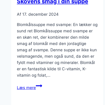
Skovens smag i din suppe
Af
17. december 2024
Blomkålssuppe med svampe: En lækker og
sund ret Blomkålssuppe med svampe er
en skøn ret, der kombinerer den milde
smag af blomkål med den jordagtige
smag af svampe. Denne suppe er ikke kun
velsmagende, men også sund, da den er
fyldt med vitaminer og mineraler. Blomkål
er en fantastisk kilde til C-vitamin, K-
vitamin og folat,…
Blomkålssuppe
Læs mere
med
svampe:
Skovens