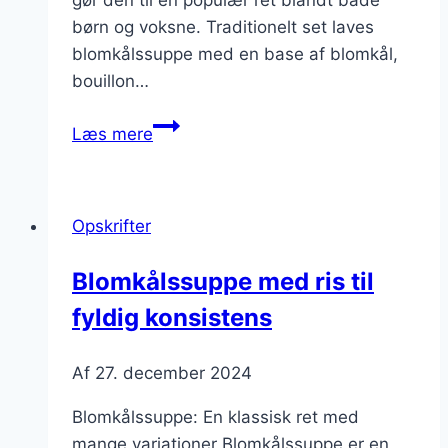
børn og voksne. Traditionelt set laves
blomkålssuppe med en base af blomkål,
bouillon…
Blomkålssuppe
Læs mere
med
sesam:
nøddeagtig
Opskrifter
dybde
Blomkålssuppe med ris til
fyldig konsistens
Af
27. december 2024
Blomkålssuppe: En klassisk ret med
mange variationer Blomkålssuppe er en