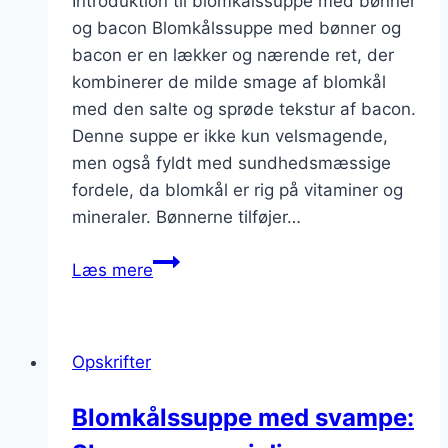
Introduktion til blomkålssuppe med bønner
og bacon Blomkålssuppe med bønner og
bacon er en lækker og nærende ret, der
kombinerer de milde smage af blomkål
med den salte og sprøde tekstur af bacon.
Denne suppe er ikke kun velsmagende,
men også fyldt med sundhedsmæssige
fordele, da blomkål er rig på vitaminer og
mineraler. Bønnerne tilføjer…
Blomkålssuppe
Læs mere
med
bønner
og
Opskrifter
bacon
Blomkålssuppe med svampe: