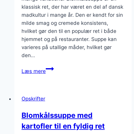
klassisk ret, der har været en del af dansk
madkultur i mange år. Den er kendt for sin
milde smag og cremede konsistens,
hvilket gør den til en populær ret i både
hjemmet og på restauranter. Suppe kan
varieres på utallige måder, hvilket gør
den…
Blomkålssuppe
Læs mere
med
ris
til
Opskrifter
fyldig
konsistens
Blomkålssuppe med
kartofler til en fyldig ret