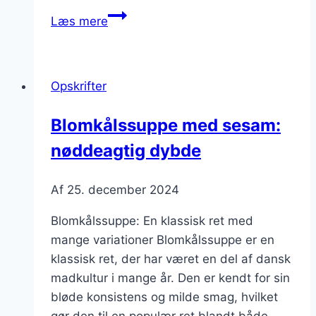
Blomkålssuppe
Læs mere
med
kartofler
og
Opskrifter
ost
Blomkålssuppe med sesam:
nøddeagtig dybde
Af
25. december 2024
Blomkålssuppe: En klassisk ret med
mange variationer Blomkålssuppe er en
klassisk ret, der har været en del af dansk
madkultur i mange år. Den er kendt for sin
bløde konsistens og milde smag, hvilket
gør den til en populær ret blandt både