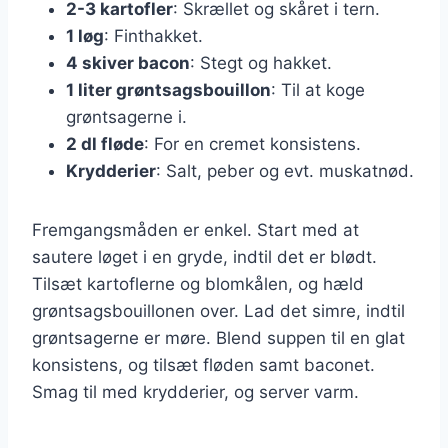
2-3 kartofler
: Skrællet og skåret i tern.
1 løg
: Finthakket.
4 skiver bacon
: Stegt og hakket.
1 liter grøntsagsbouillon
: Til at koge
grøntsagerne i.
2 dl fløde
: For en cremet konsistens.
Krydderier
: Salt, peber og evt. muskatnød.
Fremgangsmåden er enkel. Start med at
sautere løget i en gryde, indtil det er blødt.
Tilsæt kartoflerne og blomkålen, og hæld
grøntsagsbouillonen over. Lad det simre, indtil
grøntsagerne er møre. Blend suppen til en glat
konsistens, og tilsæt fløden samt baconet.
Smag til med krydderier, og server varm.