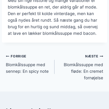
Med sin rige historie og mange variationer er
blomkålssuppe en ret, der aldrig går af mode.
Den er perfekt til kolde vinterdage, men kan
også nydes året rundt. Så næste gang du har
brug for en hurtig og sund middag, så overvej
at lave en lækker blomkålssuppe med bacon.
Indlægsnavigation
FORRIGE
NÆSTE
Blomkålssuppe med
Blomkålssuppe med
sennep: En spicy note
fløde: En cremet
fornøjelse