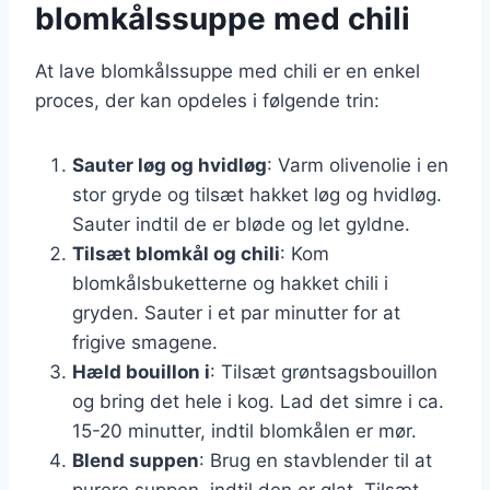
blomkålssuppe med chili
At lave blomkålssuppe med chili er en enkel
proces, der kan opdeles i følgende trin:
Sauter løg og hvidløg
: Varm olivenolie i en
stor gryde og tilsæt hakket løg og hvidløg.
Sauter indtil de er bløde og let gyldne.
Tilsæt blomkål og chili
: Kom
blomkålsbuketterne og hakket chili i
gryden. Sauter i et par minutter for at
frigive smagene.
Hæld bouillon i
: Tilsæt grøntsagsbouillon
og bring det hele i kog. Lad det simre i ca.
15-20 minutter, indtil blomkålen er mør.
Blend suppen
: Brug en stavblender til at
purere suppen, indtil den er glat. Tilsæt