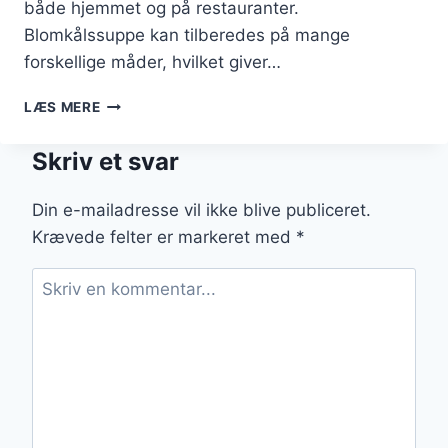
både hjemmet og på restauranter.
Blomkålssuppe kan tilberedes på mange
forskellige måder, hvilket giver…
BLOMKÅLSSUPPE
LÆS MERE
MED
DILD
Skriv et svar
DER
GIVER
FRISKHED
Din e-mailadresse vil ikke blive publiceret.
Krævede felter er markeret med
*