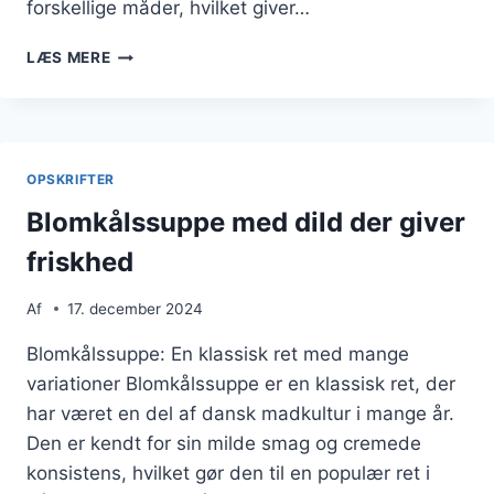
forskellige måder, hvilket giver…
BLOMKÅLSSUPPE
LÆS MERE
MED
DILD
OG
SESAM
TIL
OPSKRIFTER
PYNT
Blomkålssuppe med dild der giver
friskhed
Af
17. december 2024
Blomkålssuppe: En klassisk ret med mange
variationer Blomkålssuppe er en klassisk ret, der
har været en del af dansk madkultur i mange år.
Den er kendt for sin milde smag og cremede
konsistens, hvilket gør den til en populær ret i