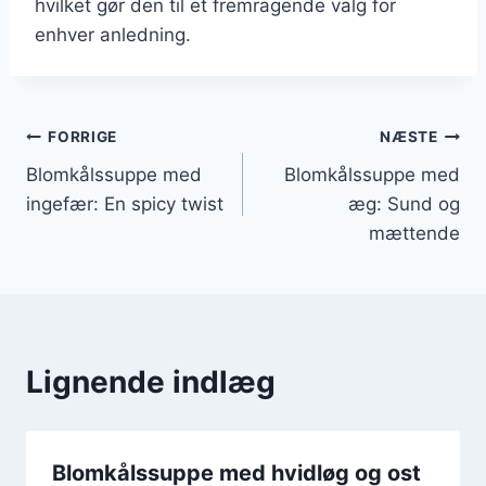
hvilket gør den til et fremragende valg for
enhver anledning.
Indlægsnavigation
FORRIGE
NÆSTE
Blomkålssuppe med
Blomkålssuppe med
ingefær: En spicy twist
æg: Sund og
mættende
Lignende indlæg
Blomkålssuppe med hvidløg og ost