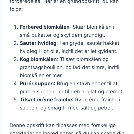
forberedelse. Her er en grundopskrift, du kan
følge:
Forbered blomkålen
: Skær blomkålen i
små buketter og skyl dem grundigt.
Sauter hvidløg
: I en gryde, sautér hakket
hvidløg i lidt olie, indtil det er let gyldent.
Kog blomkålen
: Tilsæt blomkålen og
grøntsagsbouillon, og lad det simre, indtil
blomkålen er mør.
Purér suppen
: Brug en stavblender til at
purere suppen, indtil den er glat og cremet.
Tilsæt crème fraiche
: Rør crème fraiche i
suppen, og smag til med salt og peber.
Denne opskrift kan tilpasses med forskellige
krydderier og ingredienser, så du kan skabe din