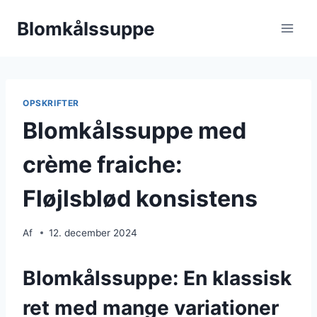
Fortsæt
Blomkålssuppe
til
indhold
OPSKRIFTER
Blomkålssuppe med
crème fraiche:
Fløjlsblød konsistens
Af
12. december 2024
Blomkålssuppe: En klassisk
ret med mange variationer