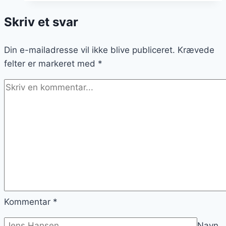
for
Skriv et svar
eksotisk
smag
Din e-mailadresse vil ikke blive publiceret.
Krævede
felter er markeret med
*
Kommentar
*
Navn