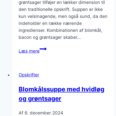
grøntsager tilføjer en lækker dimension til
den traditionelle opskrift. Suppen er ikke
kun velsmagende, men også sund, da den
indeholder en række nærende
ingredienser. Kombinationen af blomkål,
bacon og grøntsager skaber…
Blomkålssuppe
Læs mere
med
bacon
og
Opskrifter
grøntsager
i
Blomkålssuppe med hvidløg
sennepssauce
og grøntsager
Af
6. december 2024