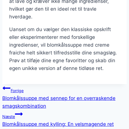
at lave og kræver ikke mange ingredienser,
hvilket gør den til en ideel ret til travle
hverdage.
Uanset om du vælger den klassiske opskrift
eller eksperimenterer med forskellige
ingredienser, vil blomkålssuppe med creme
fraiche helt sikkert tilfredsstille dine smagsløg.
Prøv at tilføje dine egne favoritter og skab din
egen unikke version af denne tidløse ret.
Indlægsnavigation
Forrige
Blomkålssuppe med sennep for en overraskende
smagskombination
Næste
Blomkålssuppe med kylling: En velsmagende ret