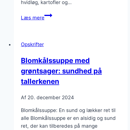
hvidløg, kartofler og…
Blomkålssuppe
Læs mere
med
pesto
og
Opskrifter
svinekød
for
Blomkålssuppe med
variation
grøntsager: sundhed på
tallerkenen
Af
20. december 2024
Blomkålssuppe: En sund og lækker ret til
alle Blomkålssuppe er en alsidig og sund
ret, der kan tilberedes på mange