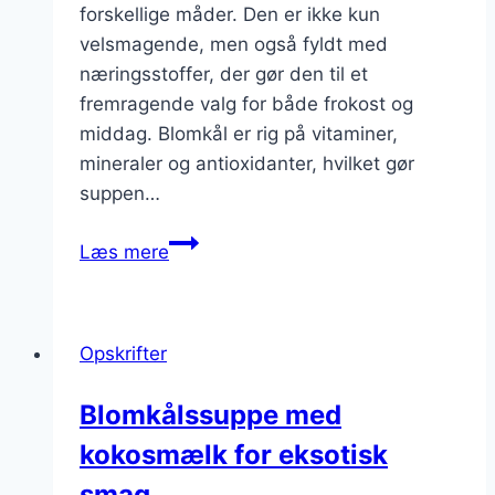
forskellige måder. Den er ikke kun
velsmagende, men også fyldt med
næringsstoffer, der gør den til et
fremragende valg for både frokost og
middag. Blomkål er rig på vitaminer,
mineraler og antioxidanter, hvilket gør
suppen…
Blomkålssuppe
Læs mere
med
grøntsager:
sundhed
Opskrifter
på
tallerkenen
Blomkålssuppe med
kokosmælk for eksotisk
smag