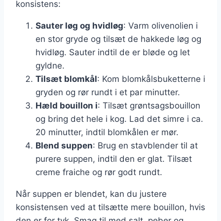
konsistens:
Sauter løg og hvidløg
: Varm olivenolien i
en stor gryde og tilsæt de hakkede løg og
hvidløg. Sauter indtil de er bløde og let
gyldne.
Tilsæt blomkål
: Kom blomkålsbuketterne i
gryden og rør rundt i et par minutter.
Hæld bouillon i
: Tilsæt grøntsagsbouillon
og bring det hele i kog. Lad det simre i ca.
20 minutter, indtil blomkålen er mør.
Blend suppen
: Brug en stavblender til at
purere suppen, indtil den er glat. Tilsæt
creme fraiche og rør godt rundt.
Når suppen er blendet, kan du justere
konsistensen ved at tilsætte mere bouillon, hvis
den er for tyk. Smag til med salt, peber og