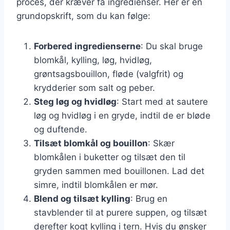
proces, der kræver få ingredienser. Her er en
grundopskrift, som du kan følge:
Forbered ingredienserne
: Du skal bruge
blomkål, kylling, løg, hvidløg,
grøntsagsbouillon, fløde (valgfrit) og
krydderier som salt og peber.
Steg løg og hvidløg
: Start med at sautere
løg og hvidløg i en gryde, indtil de er bløde
og duftende.
Tilsæt blomkål og bouillon
: Skær
blomkålen i buketter og tilsæt den til
gryden sammen med bouillonen. Lad det
simre, indtil blomkålen er mør.
Blend og tilsæt kylling
: Brug en
stavblender til at purere suppen, og tilsæt
derefter kogt kylling i tern. Hvis du ønsker