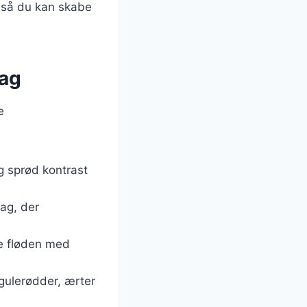
, så du kan skabe
mag
e
g sprød kontrast
mag, der
te fløden med
 gulerødder, ærter