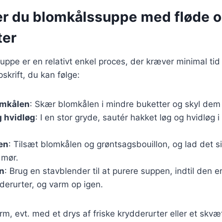
er du blomkålssuppe med fløde 
ter
uppe er en relativt enkel proces, der kræver minimal tid
skrift, du kan følge:
omkålen
: Skær blomkålen i mindre buketter og skyl dem 
g hvidløg
: I en stor gryde, sautér hakket løg og hvidløg i l
en
: Tilsæt blomkålen og grøntsagsbouillon, og lad det si
 mør.
n
: Brug en stavblender til at purere suppen, indtil den er
derurter, og varm op igen.
m, evt. med et drys af friske krydderurter eller et skvæt