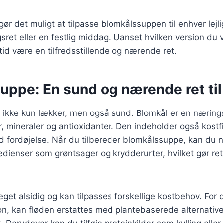
 gør det muligt at tilpasse blomkålssuppen til enhver lej
sret eller en festlig middag. Uanset hvilken version du v
id være en tilfredsstillende og nærende ret.
ppe: En sund og nærende ret til 
 ikke kun lækker, men også sund. Blomkål er en nærings
er, mineraler og antioxidanter. Den indeholder også kostf
nd fordøjelse. Når du tilbereder blomkålssuppe, kan du 
edienser som grøntsager og krydderurter, hvilket gør r
get alsidig og kan tilpasses forskellige kostbehov. For
on, kan fløden erstattes med plantebaserede alternativ
 Derudover kan du tilføje proteinkilder som kylling eller