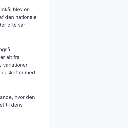
omkål blev en
af den nationale
der ofte var
 også
r alt fra
 variationer
e opskrifter med
lande, hvor den
t til dens