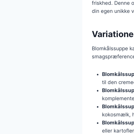
friskhed. Denne o
din egen unikke 
Variatione
Blomkålssuppe kan
smagspræferencer
Blomkålssu
til den crem
Blomkålssup
komplementer
Blomkålssu
kokosmælk, hv
Blomkålssup
eller kartofl