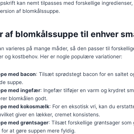
pskrift kan nemt tilpasses med forskellige ingredienser
version af blomkålssuppe.
r af blomkålssuppe til enhver s
 varieres på mange måder, så den passer til forskellig
 og kostbehov. Her er nogle populære variationer:
ppe med bacon
: Tilsæt sprødstegt bacon for en saltet o
ede suppe.
pe med ingefær
: Ingefær tilføjer en varm og krydret s
er blomkålen godt.
ppe med kokosmælk
: For en eksotisk vri, kan du erstat
ilket giver en lækker, cremet konsistens.
pe med grøntsager
: Tilsæt forskellige grøntsager som
er for at gøre suppen mere fyldig.