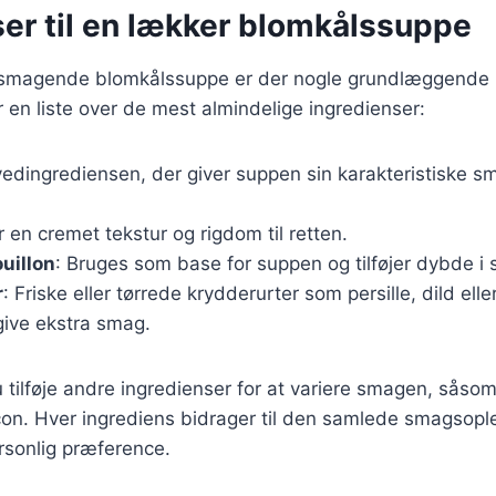
ser til en lækker blomkålssuppe
elsmagende blomkålssuppe er der nogle grundlæggende 
r en liste over de mest almindelige ingredienser:
vedingrediensen, der giver suppen sin karakteristiske s
er en cremet tekstur og rigdom til retten.
uillon
: Bruges som base for suppen og tilføjer dybde i
r
: Friske eller tørrede krydderurter som persille, dild elle
 give ekstra smag.
tilføje andre ingredienser for at variere smagen, såsom 
acon. Hver ingrediens bidrager til den samlede smagsopl
ersonlig præference.