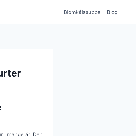
Blomkålssuppe
Blog
urter
e
ur i mange år. Den