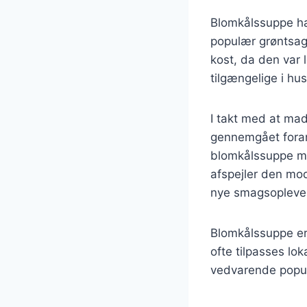
Blomkålssuppe har
populær grøntsag 
kost, da den var 
tilgængelige i hu
I takt med at mad
gennemgået forandr
blomkålssuppe me
afspejler den mod
nye smagsoplevel
Blomkålssuppe er
ofte tilpasses lo
vedvarende popula