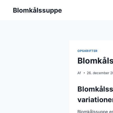
Fortsæt
Blomkålssuppe
til
indhold
OPSKRIFTER
Blomkåls
Af
26. december 
Blomkålss
variatione
Blomkålssuppe er 