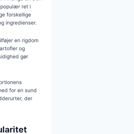
populær ret i
e forskellige
g ingredienser.
lføjer en rigdom
artofler og
sidighed gør
ortionens
ghed for en sund
dderurter, der
laritet