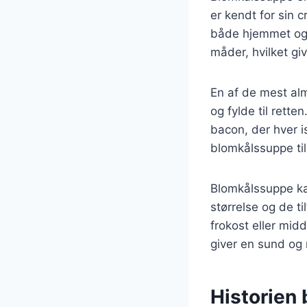
er kendt for sin 
både hjemmet og 
måder, hvilket g
En af de mest alm
og fylde til rette
bacon, der hver 
blomkålssuppe til
Blomkålssuppe kan
størrelse og de t
frokost eller mid
giver en sund og
Historien