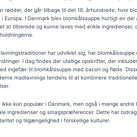
 rødder, der går tilbage til det 18. århundrede, hvor bl
i Europa. I Danmark blev blomkålssuppe hurtigt en del 
let at tilberede og kunne laves med enkle ingredienser, 
sholdningerne.
lavningstraditioner har udviklet sig, har blomkålssuppe
inger. I dag findes der utallige opskrifter, der inkludere
d ingefær til blomkålssuppe med bacon og fløde. Disse
erne madlavnings tendens til at kombinere traditionell
ser.
 ikke kun populær i Danmark, men også i mange andre 
kale ingredienser og smagspræferencer. Dette har bidrage
ritet og tilgængelighed i forskellige kulturer.