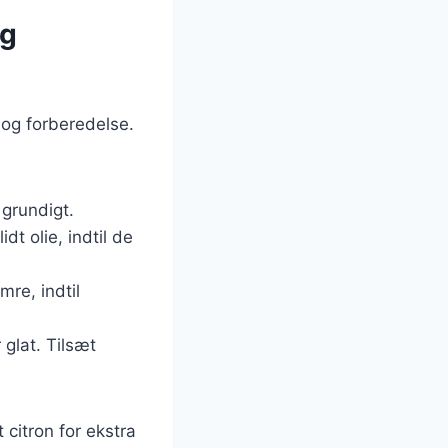
og
 og forberedelse.
grundigt.
idt olie, indtil de
mre, indtil
 glat. Tilsæt
 citron for ekstra