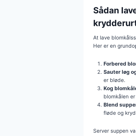
Sådan lav
krydderur
At lave blomkålss
Her er en grundop
Forbered bl
Sauter løg o
er bløde.
Kog blomkål
blomkålen er
Blend suppe
fløde og kryd
Server suppen var