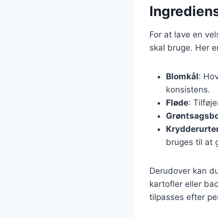
Ingredien
For at lave en v
skal bruge. Her e
Blomkål
: Ho
konsistens.
Fløde
: Tilføj
Grøntsagsbo
Krydderurte
bruges til at
Derudover kan du 
kartofler eller b
tilpasses efter p