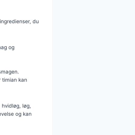
ingredienser, du
mag og
 smagen.
r timian kan
hvidløg, løg,
evelse og kan