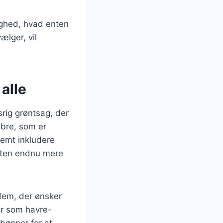
lighed, hvad enten
ælger, vil
alle
rig grøntsag, der
ibre, som er
nemt inkludere
etten endnu mere
 dem, der ønsker
er som havre-
 bønner for at