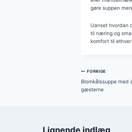
gøre suppen mer
Uanset hvordan du
til næring og sma
komfort til ethver
Indlægsnavi
FORRIGE
Blomkålssuppe med 
gæsterne
Lignende indlæg