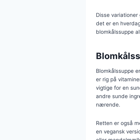
Disse variationer
det er en hverdag
blomkålssuppe alt
Blomkålssu
Blomkålssuppe er
er rig på vitamin
vigtige for en su
andre sunde ingr
nærende.
Retten er også me
en vegansk versi
eller mandelmælk.