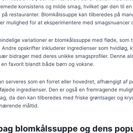
cremede konsistens og milde smag, hvilket gør den til en 
på restauranter. Blomkålssuppe kan tilberedes på mang
iver mulighed for at eksperimentere med smagsnuancer o
indelige variationer er blomkålssuppe med fløde, som ti
n. Andre opskrifter inkluderer ingredienser som hvidløg, k
især bidrager med deres unikke smagsprofiler. Denne al
 en favorit blandt både børn og voksne.
 serveres som en forret eller hovedret, afhængigt af p
ilføjede ingredienser. Den er også en fremragende muli
dag, da den kan tilberedes med friske grøntsager og kry
 nærende måltid.
 bag blomkålssuppe og dens popu