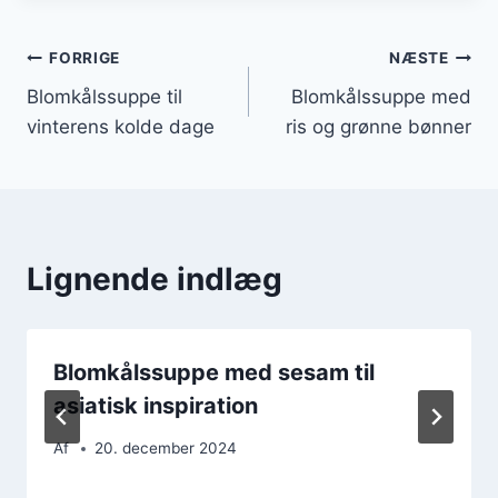
Indlægsnavigation
FORRIGE
NÆSTE
Blomkålssuppe til
Blomkålssuppe med
vinterens kolde dage
ris og grønne bønner
Lignende indlæg
Blomkålssuppe med sesam til
asiatisk inspiration
Af
20. december 2024