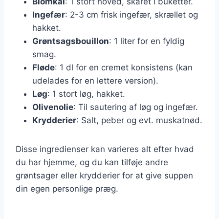
Blomkål
: 1 stort hoved, skåret i buketter.
Ingefær
: 2-3 cm frisk ingefær, skrællet og
hakket.
Grøntsagsbouillon
: 1 liter for en fyldig
smag.
Fløde
: 1 dl for en cremet konsistens (kan
udelades for en lettere version).
Løg
: 1 stort løg, hakket.
Olivenolie
: Til sautering af løg og ingefær.
Krydderier
: Salt, peber og evt. muskatnød.
Disse ingredienser kan varieres alt efter hvad
du har hjemme, og du kan tilføje andre
grøntsager eller krydderier for at give suppen
din egen personlige præg.