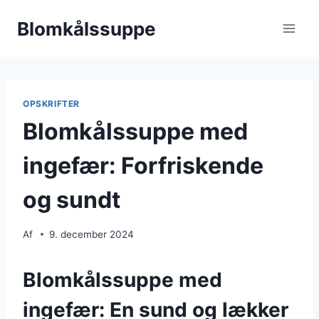
Fortsæt
Blomkålssuppe
til
indhold
OPSKRIFTER
Blomkålssuppe med
ingefær: Forfriskende
og sundt
Af
9. december 2024
Blomkålssuppe med
ingefær: En sund og lækker