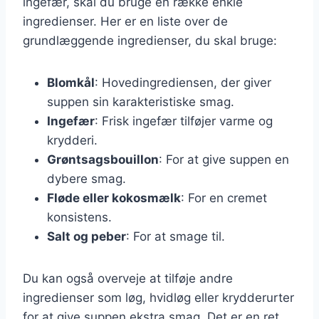
ingefær, skal du bruge en række enkle
ingredienser. Her er en liste over de
grundlæggende ingredienser, du skal bruge:
Blomkål
: Hovedingrediensen, der giver
suppen sin karakteristiske smag.
Ingefær
: Frisk ingefær tilføjer varme og
krydderi.
Grøntsagsbouillon
: For at give suppen en
dybere smag.
Fløde eller kokosmælk
: For en cremet
konsistens.
Salt og peber
: For at smage til.
Du kan også overveje at tilføje andre
ingredienser som løg, hvidløg eller krydderurter
for at give suppen ekstra smag. Det er en ret,