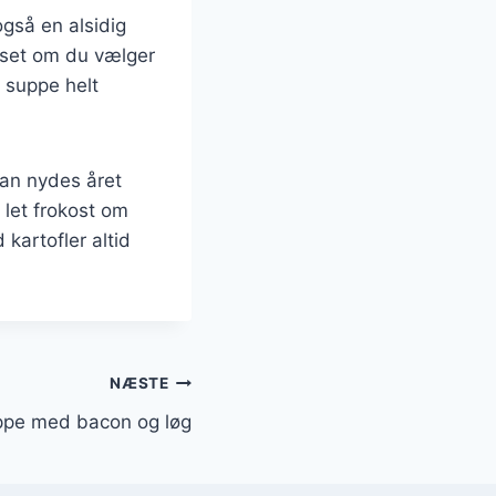
gså en alsidig
anset om du vælger
e suppe helt
kan nydes året
 let frokost om
kartofler altid
NÆSTE
ppe med bacon og løg