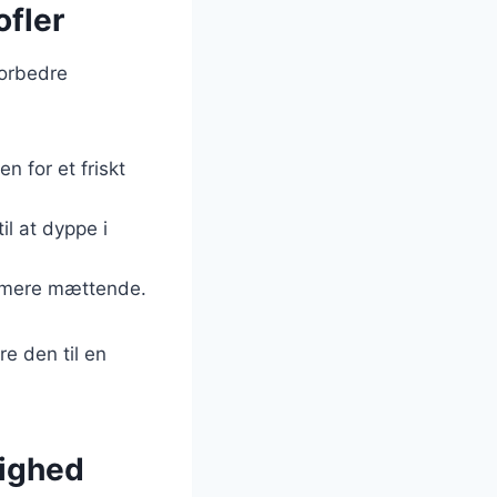
ofler
forbedre
n for et friskt
il at dyppe i
ten mere mættende.
re den til en
lighed