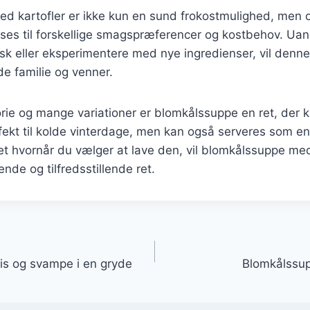
d kartofler er ikke kun en sund frokostmulighed, men o
asses til forskellige smagspræferencer og kostbehov. U
isk eller eksperimentere med nye ingredienser, vil denn
e familie og venner.
orie og mange variationer er blomkålssuppe en ret, der 
fekt til kolde vinterdage, men kan også serveres som en
 hvornår du vælger at lave den, vil blomkålssuppe med 
de og tilfredsstillende ret.
gation
is og svampe i en gryde
Blomkålssu