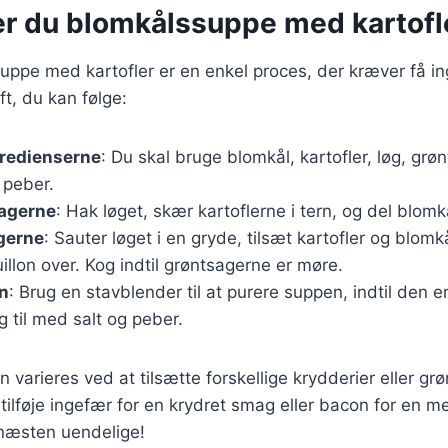
er du blomkålssuppe med kartofl
uppe med kartofler er en enkel proces, der kræver få in
ft, du kan følge:
gredienserne
: Du skal bruge blomkål, kartofler, løg, grø
g peber.
agerne
: Hak løget, skær kartoflerne i tern, og del blomk
gerne
: Sauter løget i en gryde, tilsæt kartofler og blom
llon over. Kog indtil grøntsagerne er møre.
n
: Brug en stavblender til at purere suppen, indtil den er
 til med salt og peber.
 varieres ved at tilsætte forskellige krydderier eller grø
ilføje ingefær for en krydret smag eller bacon for en mer
næsten uendelige!