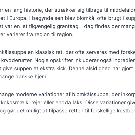
 en lang historie, der strækker sig tilbage til middelald
et i Europa. I begyndelsen blev blomkål ofte brugt i sup
et var en let tilgængelig grøntsag. I dag findes der mang
 varierer fra region til region.
kålssuppe en klassisk ret, der ofte serveres med forske
r krydderurter. Nogle opskrifter inkluderer også ingredi
at give suppen et ekstra kick. Denne alsidighed har gjort
 mange danske hjem.
mange moderne variationer af blomkålssuppe, der inkor
kokosmælk, rejer eller endda laks. Disse variationer giv
g gør det muligt at tilpasse retten til forskellige kostb