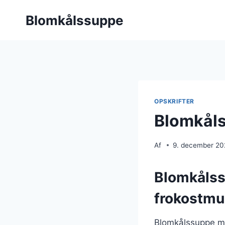
Fortsæt
Blomkålssuppe
til
indhold
OPSKRIFTER
Blomkåls
Af
9. december 2
Blomkålss
frokostmu
Blomkålssuppe med