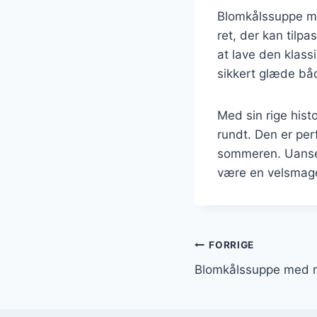
Blomkålssuppe me
ret, der kan tilp
at lave den klass
sikkert glæde båd
Med sin rige hist
rundt. Den er per
sommeren. Uanset
være en velsmagen
Indlægsnavi
FORRIGE
Blomkålssuppe med r