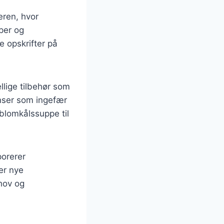
eren, hvor
per og
e opskrifter på
llige tilbehør som
enser som ingefær
 blomkålssuppe til
porerer
er nye
ehov og