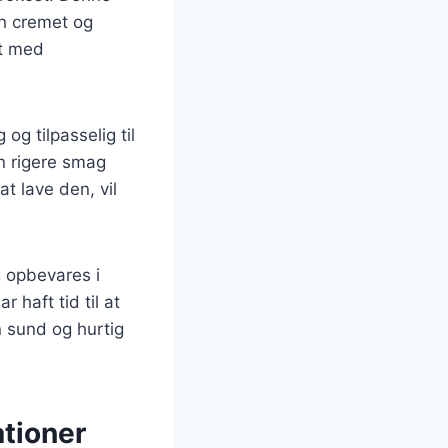
en cremet og
dt med
og tilpasselig til
en rigere smag
at lave den, vil
g opbevares i
haft tid til at
en sund og hurtig
tioner