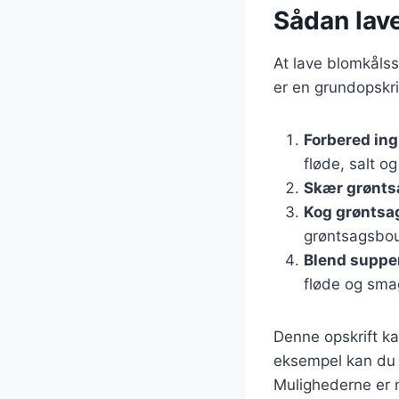
Sådan lav
At lave blomkålss
er en grundopskri
Forbered in
fløde, salt o
Skær grønts
Kog grøntsa
grøntsagsboui
Blend suppe
fløde og smag
Denne opskrift kan
eksempel kan du t
Mulighederne er 