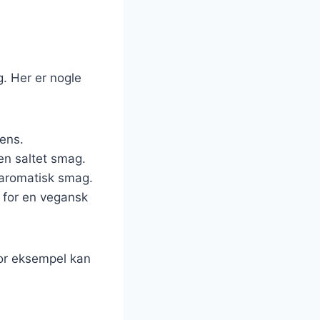
. Her er nogle
tens.
 en saltet smag.
g aromatisk smag.
e for en vegansk
For eksempel kan