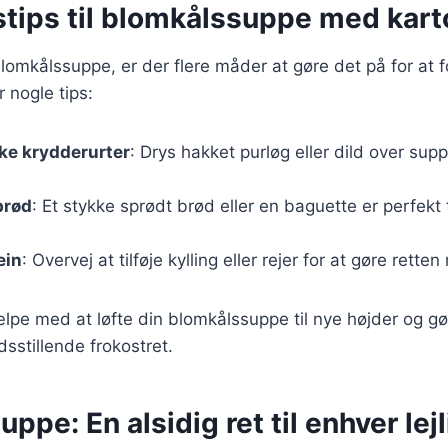
tips til blomkålssuppe med kart
lomkålssuppe, er der flere måder at gøre det på for at 
 nogle tips:
ke krydderurter
: Drys hakket purløg eller dild over suppe
brød
: Et stykke sprødt brød eller en baguette er perfekt t
ein
: Overvej at tilføje kylling eller rejer for at gøre ret
ælpe med at løfte din blomkålssuppe til nye højder og gø
dsstillende frokostret.
ppe: En alsidig ret til enhver lej