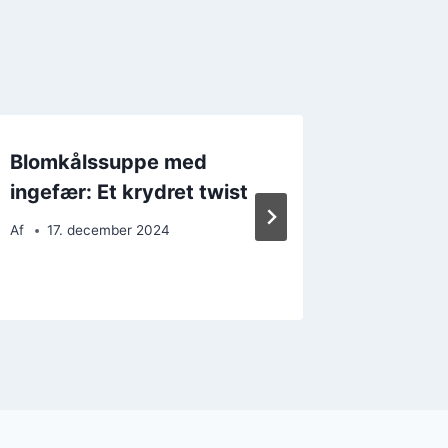
Blomkålssuppe med
Blomkå
ingefær: Et krydret twist
kokosm
lække
Af
17. december 2024
Af
8. d