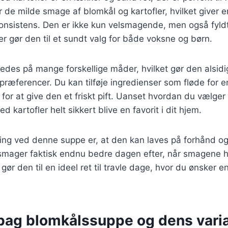
de milde smage af blomkål og kartofler, hvilket giver 
 konsistens. Den er ikke kun velsmagende, men også fyl
er gør den til et sundt valg for både voksne og børn.
edes på mange forskellige måder, hvilket gør den alsidig 
præferencer. Du kan tilføje ingredienser som fløde for 
 for at give den et friskt pift. Uanset hvordan du vælger 
kartofler helt sikkert blive en favorit i dit hjem.
ting ved denne suppe er, at den kan laves på forhånd o
mager faktisk endnu bedre dagen efter, når smagene har 
 gør den til en ideel ret til travle dage, hvor du ønsker 
 bag blomkålssuppe og dens varia