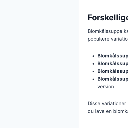
Forskellig
Blomkålssuppe ka
populære variatio
Blomkålssup
Blomkålssu
Blomkålssup
Blomkålssu
version.
Disse variationer
du lave en blomk