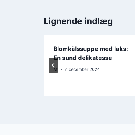
Lignende indlæg
d
Blomkålssuppe med laks:
En sund delikatesse
Af
7. december 2024