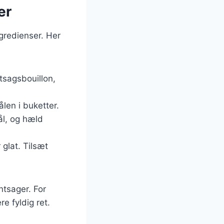
er
gredienser. Her
ntsagsbouillon,
ålen i buketter.
kål, og hæld
 glat. Tilsæt
ntsager. For
e fyldig ret.