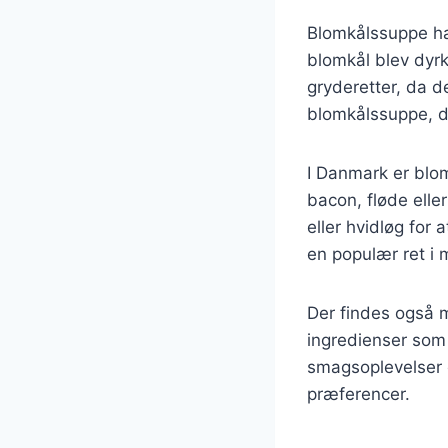
Blomkålssuppe har
blomkål blev dyrk
gryderetter, da d
blomkålssuppe, der
I Danmark er blom
bacon, fløde elle
eller hvidløg for 
en populær ret i
Der findes også 
ingredienser som 
smagsoplevelser o
præferencer.