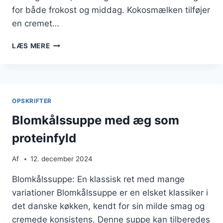
for både frokost og middag. Kokosmælken tilføjer
en cremet…
BLOMKÅLSSUPPE
LÆS MERE
MED
KOKOSMÆLK
FOR
EN
EKSOTISK
OPSKRIFTER
SMAG
Blomkålssuppe med æg som
proteinfyld
Af
12. december 2024
Blomkålssuppe: En klassisk ret med mange
variationer Blomkålssuppe er en elsket klassiker i
det danske køkken, kendt for sin milde smag og
cremede konsistens. Denne suppe kan tilberedes