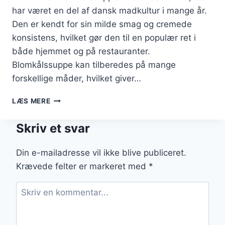
har været en del af dansk madkultur i mange år.
Den er kendt for sin milde smag og cremede
konsistens, hvilket gør den til en populær ret i
både hjemmet og på restauranter.
Blomkålssuppe kan tilberedes på mange
forskellige måder, hvilket giver…
BLOMKÅLSSUPPE
LÆS MERE
MED
LØG:
Skriv et svar
FOR
EKSTRA
SØDME
Din e-mailadresse vil ikke blive publiceret.
Krævede felter er markeret med
*