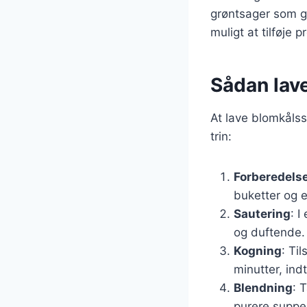
grøntsager som gu
muligt at tilføje 
Sådan lav
At lave blomkåls
trin:
Forberedelse
buketter og e
Sautering
: I
og duftende.
Kogning
: Ti
minutter, ind
Blendning
: 
purere suppen