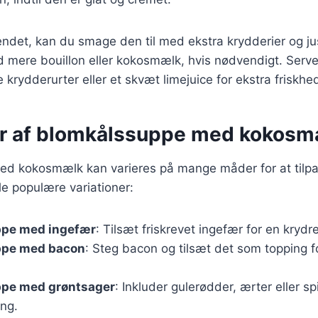
ndet, kan du smage den til med ekstra krydderier og ju
 mere bouillon eller kokosmælk, hvis nødvendigt. Serve
 krydderurter eller et skvæt limejuice for ekstra friskhe
er af blomkålssuppe med kokosm
d kokosmælk kan varieres på mange måder for at tilpas
e populære variationer:
pe med ingefær
: Tilsæt friskrevet ingefær for en krydr
ppe med bacon
: Steg bacon og tilsæt det som topping f
pe med grøntsager
: Inkluder gulerødder, ærter eller sp
ing.