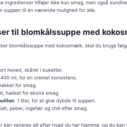
sse ingredienser tilføjer ikke kun smag, men også sund
gør suppen til en nærende mulighed for alle.
ser til blomkålssuppe med koko
ækker blomkålssuppe med kokosmælk, skal du bruge føl
tort hoved, skåret i buketter.
 400 ml, for en cremet konsistens.
, hakket for smag.
ed, hakket for ekstra smag.
uillon
: 1 liter, for at give dybde til suppen.
Salt, peber, ingefær og chili efter smag.
r kan varieres alt efter hvad du har hjemme, og du kan t