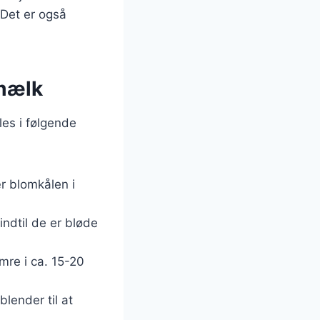
 Det er også
mælk
es i følgende
r blomkålen i
 indtil de er bløde
mre i ca. 15-20
lender til at