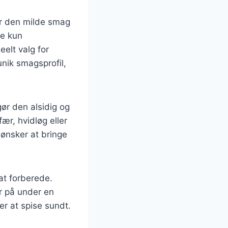
r den milde smag
ke kun
eelt valg for
nik smagsprofil,
gør den alsidig og
ær, hvidløg eller
r ønsker at bringe
at forberede.
r på under en
er at spise sundt.