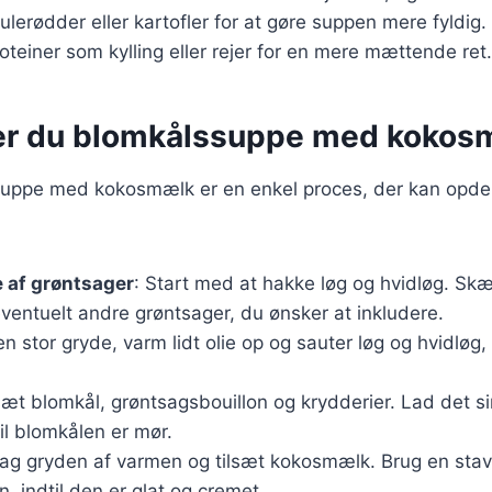
lerødder eller kartofler for at gøre suppen mere fyldig.
proteiner som kylling eller rejer for en mere mættende ret.
er du blomkålssuppe med kokos
suppe med kokosmælk er en enkel proces, der kan opdel
 af grøntsager
: Start med at hakke løg og hvidløg. Skæ
ventuelt andre grøntsager, du ønsker at inkludere.
 en stor gryde, varm lidt olie op og sauter løg og hvidløg,
lsæt blomkål, grøntsagsbouillon og krydderier. Lad det si
til blomkålen er mør.
Tag gryden af varmen og tilsæt kokosmælk. Brug en stavb
, indtil den er glat og cremet.