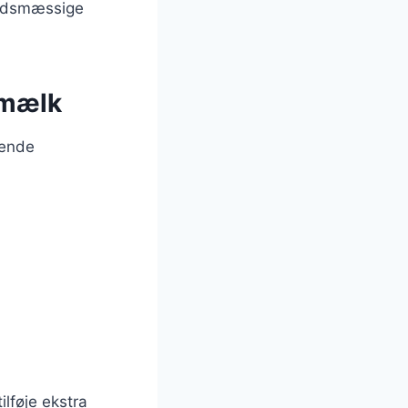
hedsmæssige
smælk
gende
ilføje ekstra