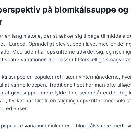
 perspektiv på blomkålssuppe og
r
 en lang historie, der strækker sig tilbage til middelald
et i Europa. Oprindeligt blev suppen lavet med enkle i
fløde. Med tiden har opskrifterne udviklet sig, og nye in
r at skabe variationer, der passer til forskellige smagspr
mkålssuppe en populær ret, især i vintermånederne, hv
il at varme kroppen. Traditionelt set har man ofte tilføj
for at give suppen mere fylde. I de senere år er der do
er, hvilket har ført til en stigning i opskrifter med kok
ngredienser.
 populære variationer inkluderer blomkålssuppe med hvi