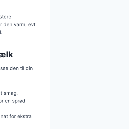
stere
r den varm, evt.
d.
ælk
se den til din
et smag.
or en sprød
inat for ekstra