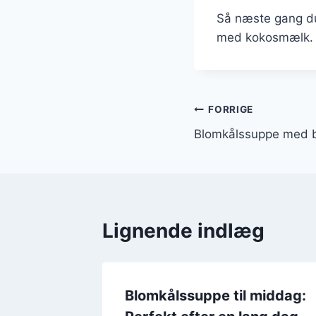
Så næste gang du
med kokosmælk. De
Indlægsnavi
FORRIGE
Blomkålssuppe med b
Lignende indlæg
d porre
Blomkålssuppe til middag: