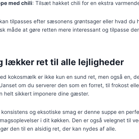
pe med chili
: Tilsæt hakket chili for en ekstra varmende
 kan tilpasses efter sæsonens grøntsager eller hvad du h
isk måde at gøre retten mere interessant og tilpasse den 
 lækker ret til alle lejligheder
d kokosmælk er ikke kun en sund ret, men også en, der 
 Uanset om du serverer den som en forret, til frokost ell
n helt sikkert imponere dine gæster.
konsistens og eksotiske smag er denne suppe en perf
magsoplevelser i dit køkken. Den er også velegnet til v
gør den til en alsidig ret, der kan nydes af alle.