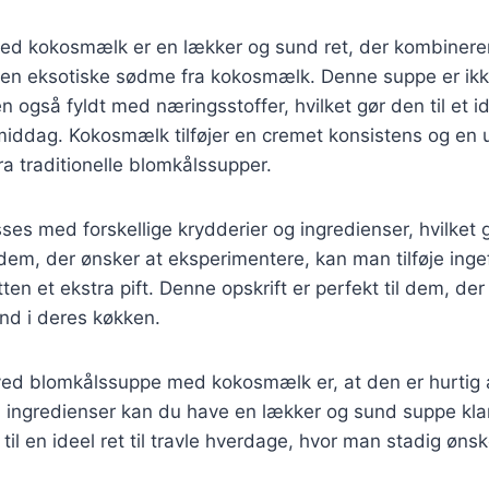
d kokosmælk er en lækker og sund ret, der kombinere
en eksotiske sødme fra kokosmælk. Denne suppe er ik
også fyldt med næringsstoffer, hvilket gør den til et id
iddag. Kokosmælk tilføjer en cremet konsistens og en u
fra traditionelle blomkålssupper.
ses med forskellige krydderier og ingredienser, hvilket 
m, der ønsker at eksperimentere, kan man tilføje ingef
retten et ekstra pift. Denne opskrift er perfekt til dem, de
 ind i deres køkken.
ved blomkålssuppe med kokosmælk er, at den er hurtig 
å ingredienser kan du have en lækker og sund suppe kla
til en ideel ret til travle hverdage, hvor man stadig ønsk