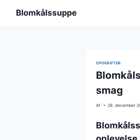
Fortsæt
Blomkålssuppe
til
indhold
OPSKRIFTER
Blomkåls
smag
Af
28. december 
Blomkålss
oplevelse