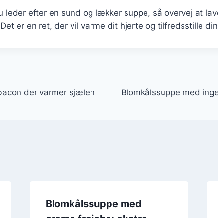
 leder efter en sund og lækker suppe, så overvej at la
t er en ret, der vil varme dit hjerte og tilfredsstille d
gation
acon der varmer sjælen
Blomkålssuppe med ingef
Blomkålssuppe med