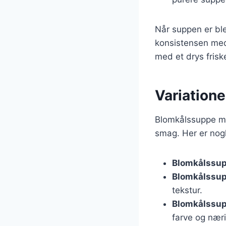
Når suppen er ble
konsistensen med
med et drys friske
Variation
Blomkålssuppe me
smag. Her er nogl
Blomkålssup
Blomkålssu
tekstur.
Blomkålssup
farve og nær