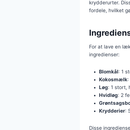
krydderurter. Di
fordele, hvilket 
Ingredien
For at lave en l
ingredienser:
Blomkål
: 1 s
Kokosmælk
:
Løg
: 1 stort
Hvidløg
: 2 f
Grøntsagsbo
Krydderier
: 
Disse ingrediense