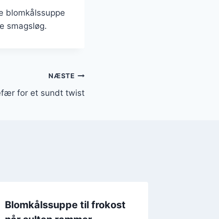
ve blomkålssuppe
ine smagsløg.
NÆSTE
ær for et sundt twist
Blomkålssuppe til frokost
Blomkå