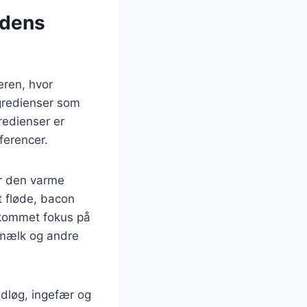
 dens
eren, hvor
ngredienser som
gredienser er
æferencer.
or den varme
et fløde, bacon
g kommet fokus på
osmælk og andre
dløg, ingefær og