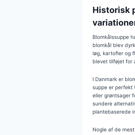
Historisk
variatione
Blomkålssuppe har
blomkål blev dyrk
løg, kartofler og 
blevet tilføjet fo
I Danmark er blo
suppe er perfekt t
eller grøntsager 
sundere alternativ
plantebaserede i
Nogle af de mest