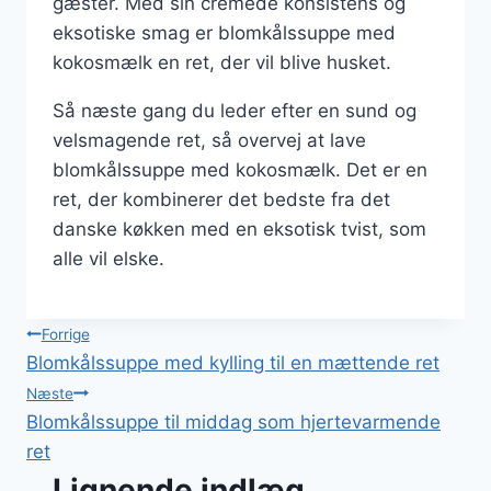
gæster. Med sin cremede konsistens og
eksotiske smag er blomkålssuppe med
kokosmælk en ret, der vil blive husket.
Så næste gang du leder efter en sund og
velsmagende ret, så overvej at lave
blomkålssuppe med kokosmælk. Det er en
ret, der kombinerer det bedste fra det
danske køkken med en eksotisk tvist, som
alle vil elske.
Indlægsnavigation
Forrige
Blomkålssuppe med kylling til en mættende ret
Næste
Blomkålssuppe til middag som hjertevarmende
ret
Lignende indlæg