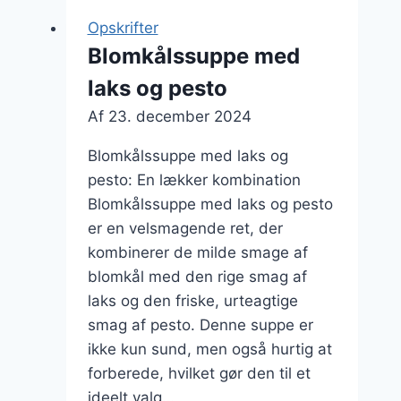
Sådan
Opskrifter
gør
Blomkålssuppe med
du
laks og pesto
Af
23. december 2024
Blomkålssuppe med laks og
pesto: En lækker kombination
Blomkålssuppe med laks og pesto
er en velsmagende ret, der
kombinerer de milde smage af
blomkål med den rige smag af
laks og den friske, urteagtige
smag af pesto. Denne suppe er
ikke kun sund, men også hurtig at
forberede, hvilket gør den til et
ideelt valg…