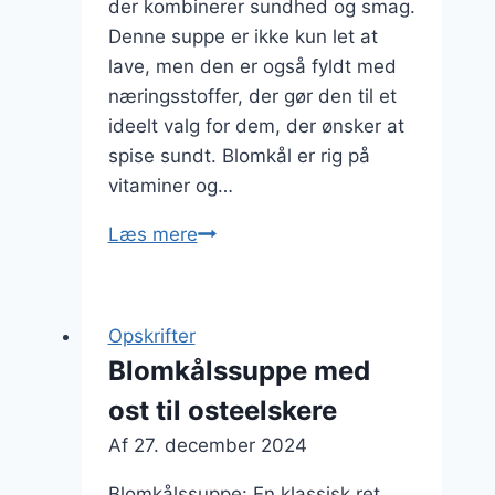
der kombinerer sundhed og smag.
Denne suppe er ikke kun let at
lave, men den er også fyldt med
næringsstoffer, der gør den til et
ideelt valg for dem, der ønsker at
spise sundt. Blomkål er rig på
vitaminer og…
Blomkålssuppe
Læs mere
med
hvidløg:
En
Opskrifter
sund
Blomkålssuppe med
mulighed
ost til osteelskere
Af
27. december 2024
Blomkålssuppe: En klassisk ret