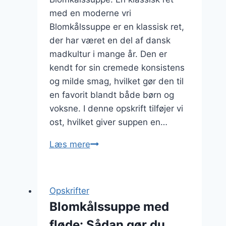
med en moderne vri
Blomkålssuppe er en klassisk ret,
der har været en del af dansk
madkultur i mange år. Den er
kendt for sin cremede konsistens
og milde smag, hvilket gør den til
en favorit blandt både børn og
voksne. I denne opskrift tilføjer vi
ost, hvilket giver suppen en…
Blomkålssuppe
Læs mere
med
ost
til
Opskrifter
osteelskere
Blomkålssuppe med
fløde: Sådan gør du