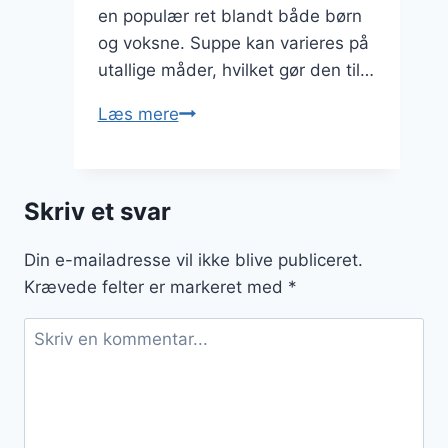
en populær ret blandt både børn
og voksne. Suppe kan varieres på
utallige måder, hvilket gør den til…
Blomkålssuppe
Læs mere
med
hvidløg
der
Skriv et svar
giver
smag
Din e-mailadresse vil ikke blive publiceret.
Krævede felter er markeret med
*