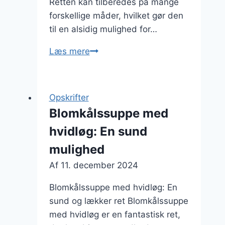
Retten kan tilberedes på mange
forskellige måder, hvilket gør den
til en alsidig mulighed for…
Blomkålssuppe
Læs mere
med
græsk
yoghurt:
Opskrifter
Syrlig
Blomkålssuppe med
og
hvidløg: En sund
lækker
topping
mulighed
Af
11. december 2024
Blomkålssuppe med hvidløg: En
sund og lækker ret Blomkålssuppe
med hvidløg er en fantastisk ret,