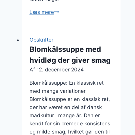
Blomkålssuppe
Læs mere
med
laks
og
Opskrifter
pesto
Blomkålssuppe med
hvidløg der giver smag
Af
12. december 2024
Blomkålssuppe: En klassisk ret
med mange variationer
Blomkålssuppe er en klassisk ret,
der har været en del af dansk
madkultur i mange år. Den er
kendt for sin cremede konsistens
og milde smag, hvilket gør den til