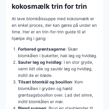
kokosmælk trin for trin
At lave blomkålssuppe med kokosmælk er
en enkel proces, der kan gøres på under en
time. Her er en trin-for-trin guide til at
hjælpe dig i gang:
Forbered grøntsagerne
: Skær
blomkålen i buketter, hak løg og hvidløg.
Sauter løg og hvidløg
: I en stor gryde,
varm lidt olie og sautér løg og hvidløg,
indtil de er bløde.
Tilsæt blomkål og bouillon
: Kom
blomkålen i gryden og hæld
grøntsagsbouillon over. Lad det simre,
indtil blomkålen er mør.
Blend suppen
: Brug en stavblender til