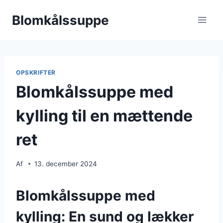
Fortsæt
Blomkålssuppe
til
indhold
OPSKRIFTER
Blomkålssuppe med
kylling til en mættende
ret
Af
13. december 2024
Blomkålssuppe med
kylling: En sund og lækker