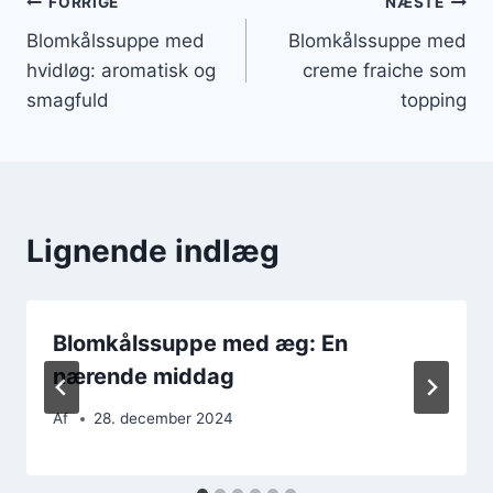
Indlægsnavigation
FORRIGE
NÆSTE
Blomkålssuppe med
Blomkålssuppe med
hvidløg: aromatisk og
creme fraiche som
smagfuld
topping
Lignende indlæg
Blomkålssuppe med æg: En
nærende middag
Af
28. december 2024