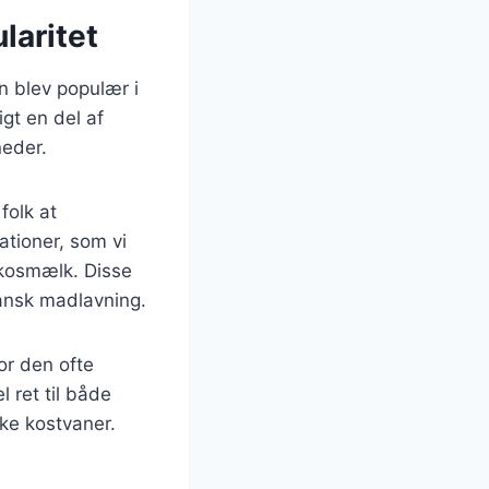
laritet
n blev populær i
gt en del af
neder.
folk at
ationer, som vi
kosmælk. Disse
dansk madlavning.
or den ofte
 ret til både
ske kostvaner.