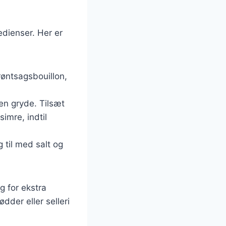
edienser. Her er
grøntsagsbouillon,
 en gryde. Tilsæt
imre, indtil
g til med salt og
g for ekstra
der eller selleri