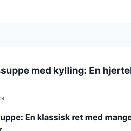
uppe med kylling: En hjerteli
024
uppe: En klassisk ret med mang
r