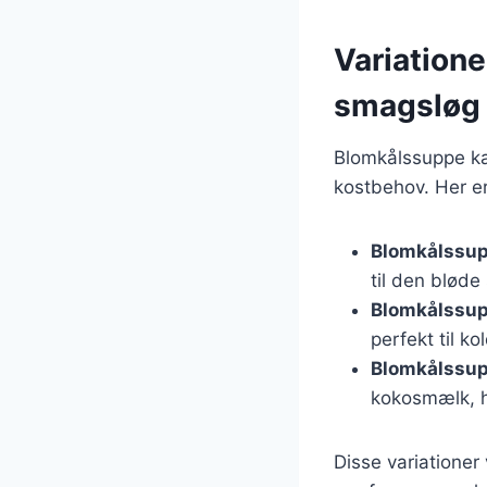
Variatione
smagsløg
Blomkålssuppe kan
kostbehov. Her er
Blomkålssu
til den bløde
Blomkålssup
perfekt til k
Blomkålssu
kokosmælk, h
Disse variationer