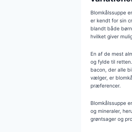
Blomkålssuppe er 
er kendt for sin 
blandt både børn
hvilket giver mu
En af de mest alm
og fylde til rette
bacon, der alle b
vælger, er blomkå
præferencer.
Blomkålssuppe er 
og mineraler, he
grøntsager og pr