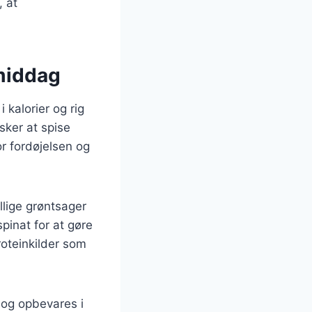
, at
middag
kalorier og rig
sker at spise
or fordøjelsen og
lige grøntsager
pinat for at gøre
roteinkilder som
 og opbevares i