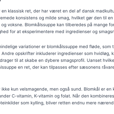
en klassisk ret, der har været en del af dansk madkult
cremede konsistens og milde smag, hvilket gør den til en
 og voksne. Blomkålssuppe kan tilberedes på mange for
lighed for at eksperimentere med ingredienser og smags
indelige variationer er blomkålssuppe med fløde, som ti
n. Andre opskrifter inkluderer ingredienser som hvidløg, k
idrager til at skabe en dybere smagsprofil. Uanset hvilk
lssuppe en ret, der kan tilpasses efter sæsonens råvare
ikke kun velsmagende, men også sund. Blomkål er en kil
runder C-vitamin, K-vitamin og folat. Når den kombiner
oteinkilder som kylling, bliver retten endnu mere nære