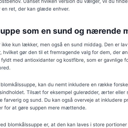
stbehov. Uanset hvilken version du vælger, vil du finde
 en ret, der kan glæde enhver.
suppe som en sund og nærende 
ikke kun lækker, men også en sund middag. Den er lav i 
, hvilket gør den til et fremragende valg for dem, der øn
 fyldt med antioxidanter og kostfibre, som er gavnlige f
bred.
 blomkålssuppe, kan du nemt inkludere en række forskel
sindholdet. Tilsæt for eksempel gulerødder, ærter eller s
 farverig og sund. Du kan også overveje at inkludere p
ner for at gøre suppen mere mættende.
ed blomkålssuppe er, at den kan laves i store portioner