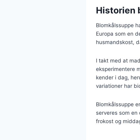
Historien
Blomkålssuppe har
Europa som en del
husmandskost, da 
I takt med at mad
eksperimentere me
kender i dag, he
variationer har b
Blomkålssuppe er 
serveres som en d
frokost og middag