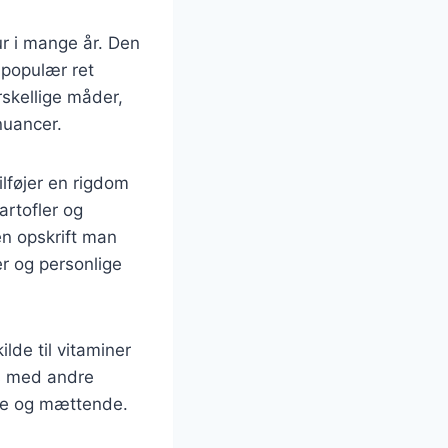
ur i mange år. Den
 populær ret
skellige måder,
nuancer.
lføjer en rigdom
artofler og
en opskrift man
r og personlige
de til vitaminer
es med andre
nde og mættende.