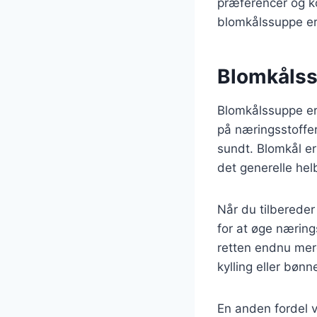
præferencer og ko
blomkålssuppe er
Blomkåls
Blomkålssuppe er 
på næringsstoffer
sundt. Blomkål er
det generelle hel
Når du tilbereder
for at øge næring
retten endnu mere
kylling eller bøn
En anden fordel v