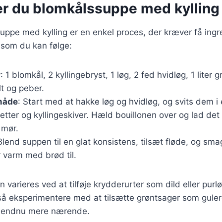
er du blomkålssuppe med kylling
uppe med kylling er en enkel proces, der kræver få ingr
 som du kan følge:
r
: 1 blomkål, 2 kyllingebryst, 1 løg, 2 fed hvidløg, 1 liter 
lt og peber.
måde
: Start med at hakke løg og hvidløg, og svits dem i
etter og kyllingeskiver. Hæld bouillonen over og lad det s
 mør.
Blend suppen til en glat konsistens, tilsæt fløde, og sma
 varm med brød til.
 varieres ved at tilføje krydderurter som dild eller purlø
 eksperimentere med at tilsætte grøntsager som gulerød
en endnu mere nærende.