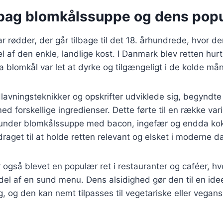
 bag blomkålssuppe og dens popu
 rødder, der går tilbage til det 18. århundrede, hvor de
 af den enkle, landlige kost. I Danmark blev retten hurti
blomkål var let at dyrke og tilgængeligt i de kolde må
lavningsteknikker og opskrifter udviklede sig, begyndte 
d forskellige ingredienser. Dette førte til en række vari
runder blomkålssuppe med bacon, ingefær og endda ko
idraget til at holde retten relevant og elsket i moderne 
også blevet en populær ret i restauranter og caféer, hv
el af en sund menu. Dens alsidighed gør den til en ideel
, og den kan nemt tilpasses til vegetariske eller vegan