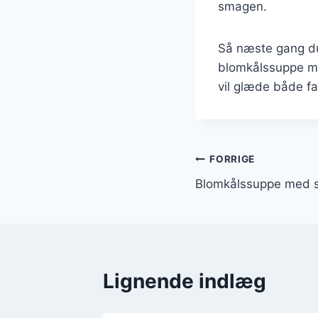
smagen.
Så næste gang du
blomkålssuppe med
vil glæde både fa
Indlægsnavi
FORRIGE
Blomkålssuppe med 
Lignende indlæg