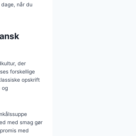
e dage, når du
dansk
kultur, der
ses forskellige
lassiske opskrift
g og
omkålssuppe
dhed med smag gør
ompromis med