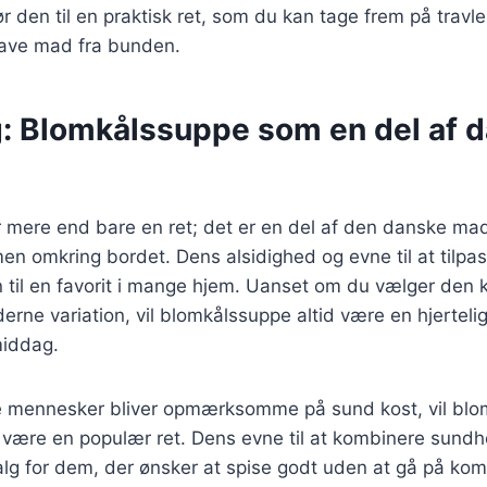
ør den til en praktisk ret, som du kan tage frem på travl
t lave mad fra bunden.
g: Blomkålssuppe som en del af 
 mere end bare en ret; det er en del af den danske mad
en omkring bordet. Dens alsidighed og evne til at tilpas
til en favorit i mange hjem. Uanset om du vælger den k
erne variation, vil blomkålssuppe altid være en hjerteli
middag.
ere mennesker bliver opmærksomme på sund kost, vil bl
 være en populær ret. Dens evne til at kombinere sun
 valg for dem, der ønsker at spise godt uden at gå på k