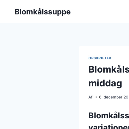
Fortsæt
Blomkålssuppe
til
indhold
OPSKRIFTER
Blomkålss
middag
Af
6. december 2
Blomkålss
variatione