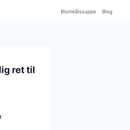
Blomkålssuppe
Blog
g ret til
e