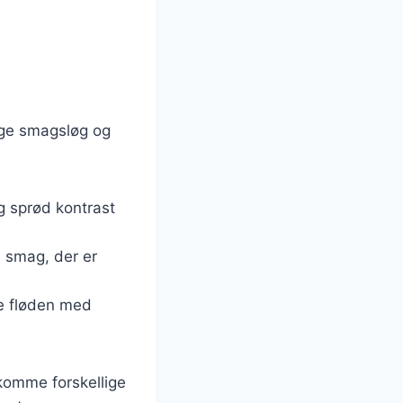
lige smagsløg og
g sprød kontrast
e smag, der er
te fløden med
ekomme forskellige