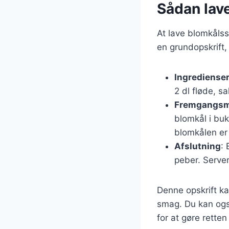
Sådan lav
At lave blomkålss
en grundopskrift,
Ingrediense
2 dl fløde, sa
Fremgangs
blomkål i buk
blomkålen er
Afslutning
: 
peber. Server
Denne opskrift kan
smag. Du kan også
for at gøre rett