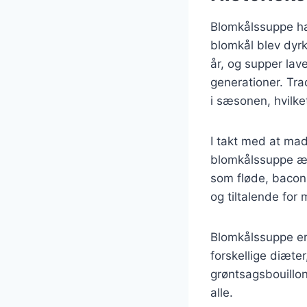
Blomkålssuppe har
blomkål blev dyr
år, og supper lav
generationer. Tra
i sæsonen, hvilke
I takt med at mad
blomkålssuppe ænd
som fløde, bacon,
og tiltalende fo
Blomkålssuppe er
forskellige diæte
grøntsagsbouillon 
alle.