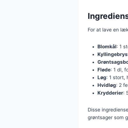
Ingrediens
For at lave en læ
Blomkål
: 1 s
Kyllingebrys
Grøntsagsbo
Fløde
: 1 dl,
Løg
: 1 stort,
Hvidløg
: 2 f
Krydderier
: 
Disse ingrediense
grøntsager som g