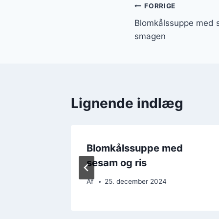
Indlægsnavi
FORRIGE
Blomkålssuppe med se
smagen
Lignende indlæg
d
Blomkålssuppe med
er
sesam og ris
Af
25. december 2024