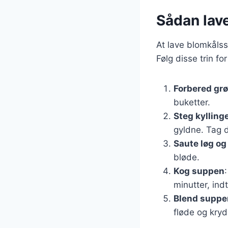
Sådan lav
At lave blomkålss
Følg disse trin fo
Forbered gr
buketter.
Steg kylling
gyldne. Tag 
Saute løg og
bløde.
Kog suppen
minutter, ind
Blend suppe
fløde og kryd