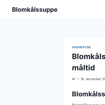
Fortsæt
Blomkålssuppe
til
indhold
OPSKRIFTER
Blomkåls
måltid
Af
16. december 2
Blomkålss