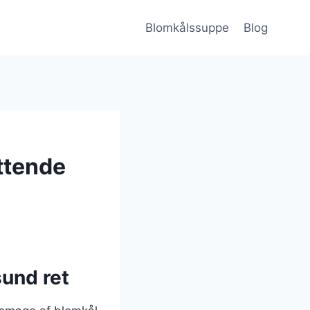
Blomkålssuppe
Blog
ttende
und ret