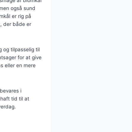
 smage af blomkål
, men også sund
mkål er rig på
t, der både er
og tilpasselig til
tsager for at give
s eller en mere
bevares i
ft tid til at
hverdag.