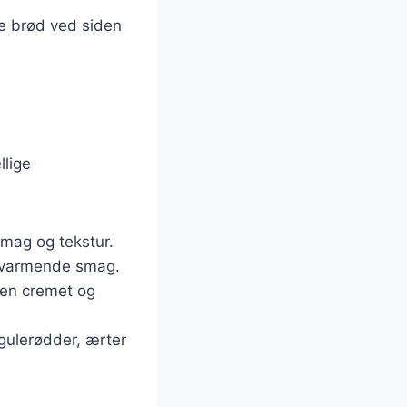
ke brød ved siden
llige
smag og tekstur.
og varmende smag.
 en cremet og
 gulerødder, ærter