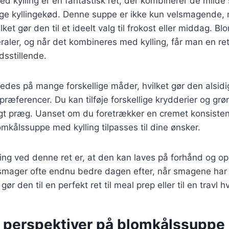
d kylling er en fantastisk ret, der kombinerer de milde
ige kyllingekød. Denne suppe er ikke kun velsmagende
et gør den til et ideelt valg til frokost eller middag. Blo
raler, og når det kombineres med kylling, får man en re
dsstillende.
edes på mange forskellige måder, hvilket gør den alsidig 
præferencer. Du kan tilføje forskellige krydderier og grøn
igt præg. Uanset om du foretrækker en cremet konsisten
omkålssuppe med kylling tilpasses til dine ønsker.
ing ved denne ret er, at den kan laves på forhånd og op
mager ofte endnu bedre dagen efter, når smagene har ha
gør den til en perfekt ret til meal prep eller til en travl 
e perspektiver på blomkålssuppe