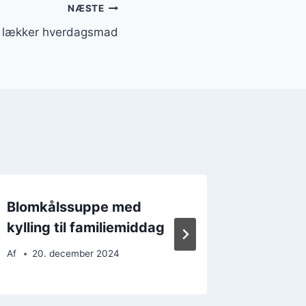
NÆSTE
il lækker hverdagsmad
Blomkålssuppe med
Blomkå
kylling til familiemiddag
kartofl
Af
20. december 2024
Af
21. 