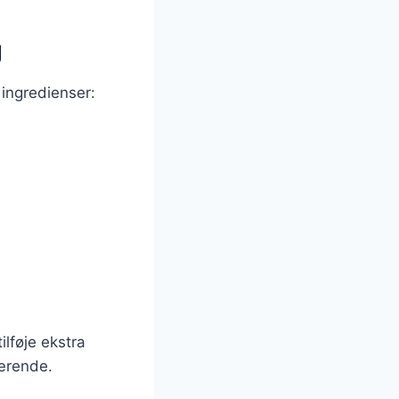
g
 ingredienser:
ilføje ekstra
nærende.