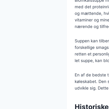
Blomkålssuppe me
med det proteinr
og mættende, hvilk
vitaminer og mine
nærende og tilfre
Suppen kan tilber
forskellige smags
retten et personl
let suppe, kan bl
En af de bedste t
køleskabet. Den s
udvikle sig. Dette 
Historisk