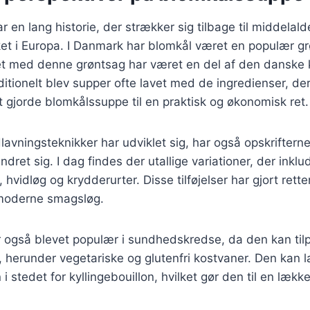
 en lang historie, der strækker sig tilbage til middelald
ket i Europa. I Danmark har blomkål været en populær g
et med denne grøntsag har været en del af den danske k
ditionelt blev supper ofte lavet med de ingredienser, der
t gjorde blomkålssuppe til en praktisk og økonomisk ret.
lavningsteknikker har udviklet sig, har også opskriftern
ret sig. I dag findes der utallige variationer, der inklu
 hvidløg og krydderurter. Disse tilføjelser har gjort ret
r moderne smagsløg.
 også blevet populær i sundhedskredse, da den kan tilp
r, herunder vegetariske og glutenfri kostvaner. Den kan
i stedet for kyllingebouillon, hvilket gør den til en lækk