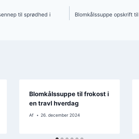
gation
nnep til sprødhed i
Blomkålssuppe opskrift t
Blomkålssuppe til frokost i
en travl hverdag
Af
26. december 2024