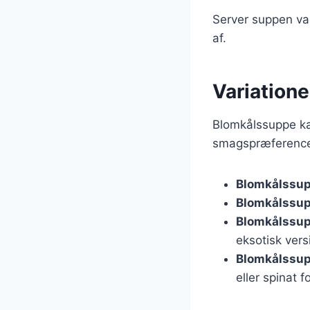
Server suppen var
af.
Variation
Blomkålssuppe kan
smagspræferencer.
Blomkålssu
Blomkålssup
Blomkålssu
eksotisk vers
Blomkålssup
eller spinat 