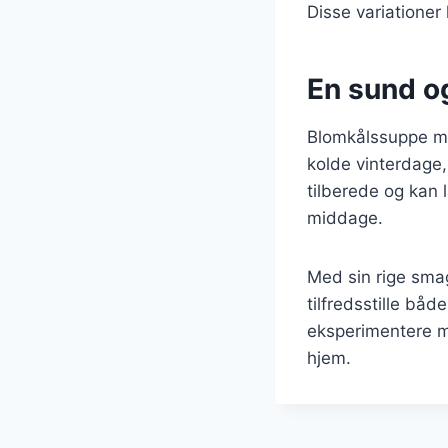
Disse variationer
En sund og
Blomkålssuppe med
kolde vinterdage,
tilberede og kan l
middage.
Med sin rige sma
tilfredsstille bå
eksperimentere me
hjem.