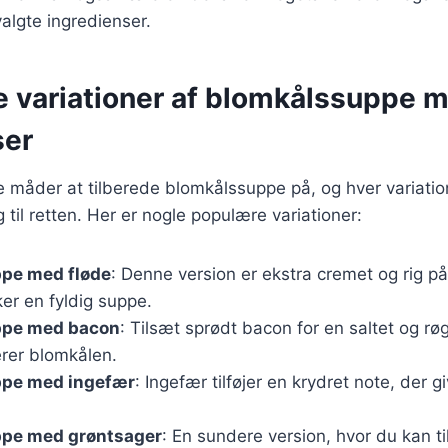
algte ingredienser.
ge variationer af blomkålssuppe 
ser
ge måder at tilberede blomkålssuppe på, og hver variatio
til retten. Her er nogle populære variationer:
pe med fløde
: Denne version er ekstra cremet og rig på
er en fyldig suppe.
ppe med bacon
: Tilsæt sprødt bacon for en saltet og rø
rer blomkålen.
pe med ingefær
: Ingefær tilføjer en krydret note, der 
pe med grøntsager
: En sundere version, hvor du kan til