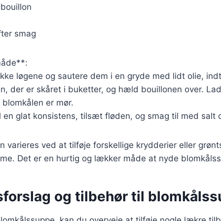
sbouillon
fter smag
åde**:
kke løgene og sautere dem i en gryde med lidt olie, indt
n, der er skåret i buketter, og hæld bouillonen over. Lad
il blomkålen er mør.
l en glat konsistens, tilsæt fløden, og smag til med salt 
 varieres ved at tilføje forskellige krydderier eller grønts
me. Det er en hurtig og lækker måde at nyde blomkåls
forslag og tilbehør til blomkåls
lomkålssuppe, kan du overveje at tilføje nogle lækre tilb