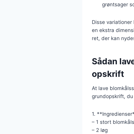
grøntsager s
Disse variationer
en ekstra dimensi
ret, der kan nyde
Sådan lav
opskrift
At lave blomkålss
grundopskrift, du
1. **Ingredienser
– 1 stort blomkå
– 2 løg