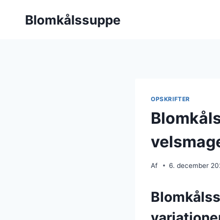
Fortsæt
Blomkålssuppe
til
indhold
OPSKRIFTER
Blomkåls
velsmag
Af
6. december 2
Blomkålss
variatione