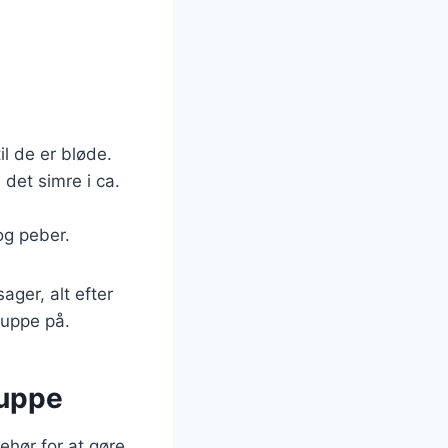
il de er bløde.
 det simre i ca.
og peber.
ager, alt efter
suppe på.
suppe
ehør for at gøre