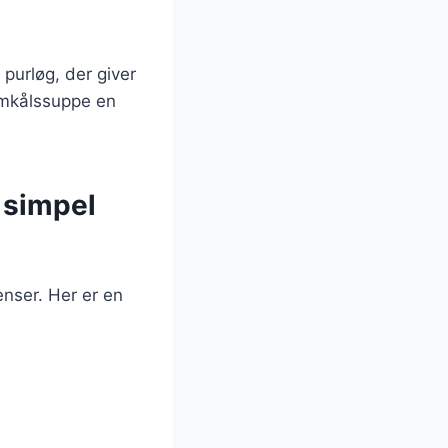
 purløg, der giver
omkålssuppe en
 simpel
enser. Her er en