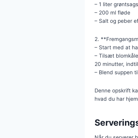
– 1 liter grøntsag
– 200 ml fløde
– Salt og peber e
2. **Fremgangsm
– Start med at ha
– Tilsæt blomkåle
20 minutter, indt
– Blend suppen ti
Denne opskrift kan
hvad du har hjem
Serverings
Når du serverer b