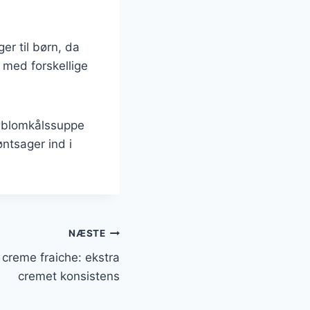
r til børn, da
 med forskellige
r blomkålssuppe
øntsager ind i
NÆSTE
creme fraiche: ekstra
cremet konsistens