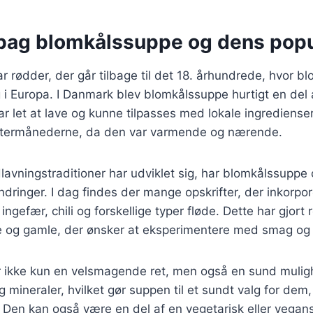
 bag blomkålssuppe og dens popu
 rødder, der går tilbage til det 18. århundrede, hvor bl
i Europa. I Danmark blev blomkålssuppe hurtigt en del 
r let at lave og kunne tilpasses med lokale ingrediense
vintermånederne, da den var varmende og nærende.
lavningstraditioner har udviklet sig, har blomkålssuppe
dringer. I dag findes der mange opskrifter, der inkorp
ngefær, chili og forskellige typer fløde. Dette har gjort
 og gamle, der ønsker at eksperimentere med smag og 
 ikke kun en velsmagende ret, men også en sund mulig
g mineraler, hvilket gør suppen til et sundt valg for dem
 Den kan også være en del af en vegetarisk eller vegans