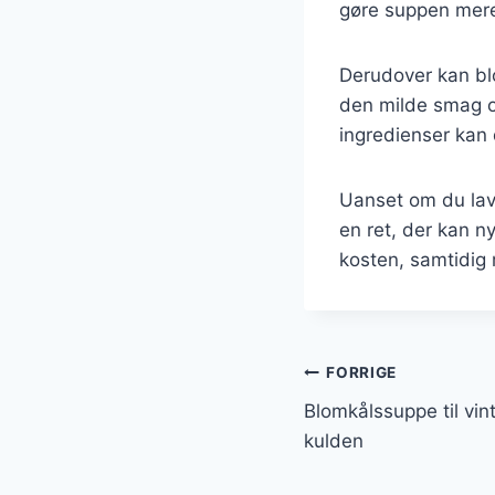
gøre suppen mer
Derudover kan bl
den milde smag o
ingredienser kan 
Uanset om du lave
en ret, der kan ny
kosten, samtidig
Indlægsnavi
FORRIGE
Blomkålssuppe til vi
kulden