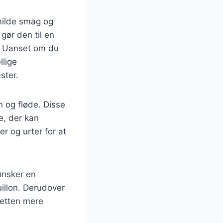
 milde smag og
gør den til en
v. Uanset om du
llige
ster.
n og fløde. Disse
e, der kan
er og urter for at
ønsker en
illon. Derudover
 retten mere