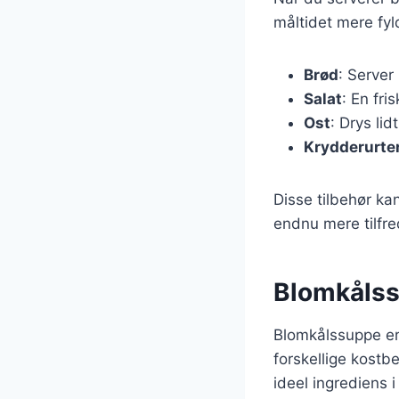
måltidet mere fyld
Brød
: Server
Salat
: En fri
Ost
: Drys li
Krydderurte
Disse tilbehør kan
endnu mere tilfred
Blomkålssu
Blomkålssuppe er 
forskellige kostbe
ideel ingrediens i