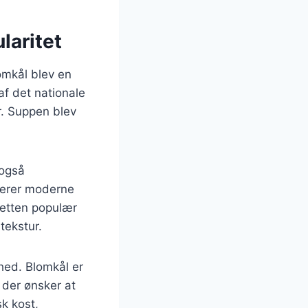
laritet
omkål blev en
af det nationale
r. Suppen blev
 også
orerer moderne
 retten populær
tekstur.
hed. Blomkål er
, der ønsker at
k kost,