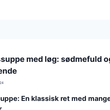
suppe med løg: sødmefuld o
ende
024
uppe: En klassisk ret med mang
r