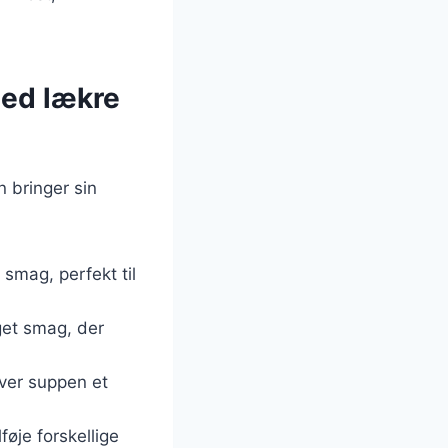
med lækre
n bringer sin
 smag, perfekt til
get smag, der
giver suppen et
føje forskellige