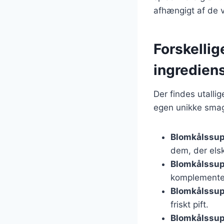
afhængigt af de v
Forskelli
ingredien
Der findes utalli
egen unikke smag 
Blomkålssup
dem, der elsk
Blomkålssu
komplemente
Blomkålssup
friskt pift.
Blomkålssup