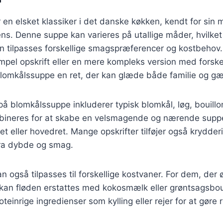
en elsket klassiker i det danske køkken, kendt for sin
s. Denne suppe kan varieres på utallige måder, hvilket 
kan tilpasses forskellige smagspræferencer og kostbeho
mpel opskrift eller en mere kompleks version med forske
blomkålssuppe en ret, der kan glæde både familie og gæ
på blomkålssuppe inkluderer typisk blomkål, løg, bouillo
bineres for at skabe en velsmagende og nærende supp
t eller hovedret. Mange opskrifter tilføjer også krydderi
ra dybde og smag.
 også tilpasses til forskellige kostvaner. For dem, der 
 kan fløden erstattes med kokosmælk eller grøntsagsbou
oteinrige ingredienser som kylling eller rejer for at gøre