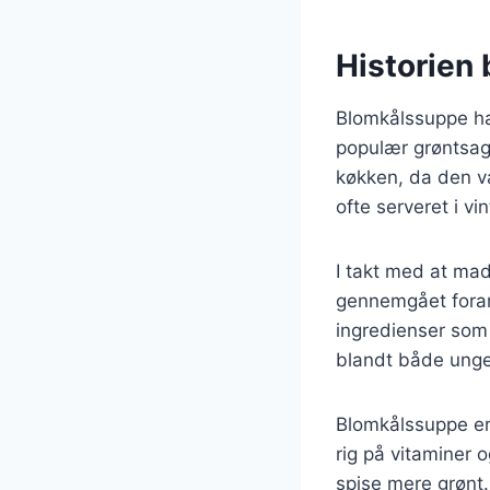
Historien
Blomkålssuppe har
populær grøntsag 
køkken, da den va
ofte serveret i 
I takt med at mad
gennemgået foran
ingredienser som i
blandt både unge
Blomkålssuppe er
rig på vitaminer o
spise mere grønt.