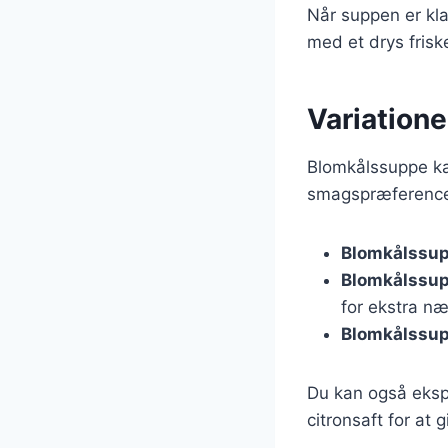
Når suppen er kla
med et drys frisk
Variatione
Blomkålssuppe ka
smagspræferencer 
Blomkålssu
Blomkålssup
for ekstra næ
Blomkålssup
Du kan også eksp
citronsaft for at 