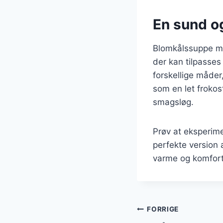
En sund og
Blomkålssuppe me
der kan tilpasses
forskellige måder
som en let frokost
smagsløg.
Prøv at eksperime
perfekte version 
varme og komfort
Indlægsnavi
FORRIGE