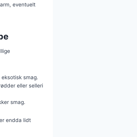
varm, eventuelt
pe
lige
g eksotisk smag.
dder eller selleri
ækker smag.
r endda lidt