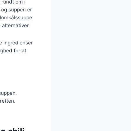
 rundt om i
 og suppen er
 blomkålssuppe
alternativer.
e ingredienser
ighed for at
 suppen.
 retten.