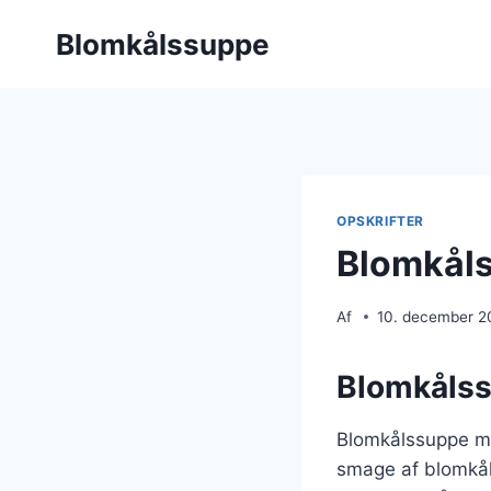
Fortsæt
Blomkålssuppe
til
indhold
OPSKRIFTER
Blomkåls
Af
10. december 2
Blomkålss
Blomkålssuppe me
smage af blomkål