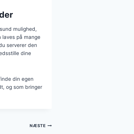
eder
 sund mulighed,
an laves på mange
 du serverer den
edsstille dine
finde din egen
dt, og som bringer
NÆSTE