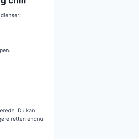
 chili
edienser:
ppen.
berede. Du kan
 gøre retten endnu