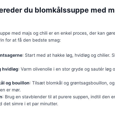
bereder du blomkålssuppe med m
uppe med majs og chili er en enkel proces, der kan gør
trin for at få den bedste smag:
øntsagerne
: Start med at hakke løg, hvidløg og chilier.
g hvidløg
: Varm olivenolie i en stor gryde og sautér løg o
ål og bouillon
: Tilsæt blomkål og grøntsagsbouillon, og
len er mør.
n
: Brug en stavblender til at purere suppen, indtil den e
ad det simre i et par minutter.