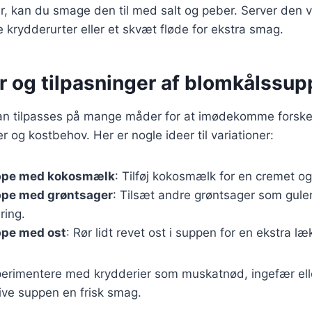
r, kan du smage den til med salt og peber. Server den 
e krydderurter eller et skvæt fløde for ekstra smag.
r og tilpasninger af blomkålssup
n tilpasses på mange måder for at imødekomme forskel
og kostbehov. Her er nogle ideer til variationer:
ppe med kokosmælk
: Tilføj kokosmælk for en cremet o
pe med grøntsager
: Tilsæt andre grøntsager som gulerø
ring.
pe med ost
: Rør lidt revet ost i suppen for en ekstra l
erimentere med krydderier som muskatnød, ingefær elle
give suppen en frisk smag.