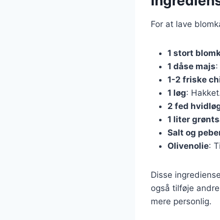
Ingrediens
For at lave blomk
1 stort blom
1 dåse majs
:
1-2 friske chi
1 løg
: Hakket
2 fed hvidlø
1 liter grønt
Salt og pebe
Olivenolie
: T
Disse ingrediense
også tilføje andr
mere personlig.