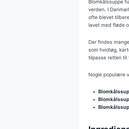
Blomkålssuppe har
verden. I Danmar
ofte blevet tilbe
lavet med fløde o
Der findes mange 
som hvidløg, kart
tilpasse retten t
Nogle populære va
Blomkålssup
Blomkålssu
Blomkålssup