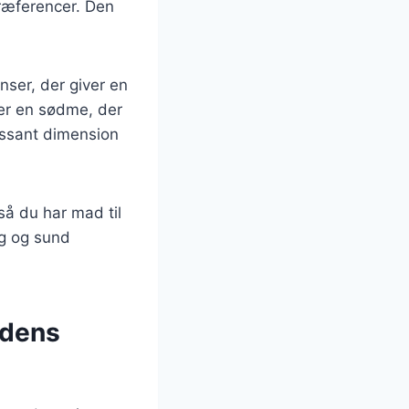
præferencer. Den
nser, der giver en
jer en sødme, der
essant dimension
så du har mad til
ig og sund
 dens