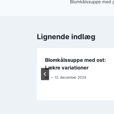
Blomkålssuppe med 
Lignende indlæg
d
Blomkålssuppe med ost:
og
Lækre variationer
Af
12. december 2024