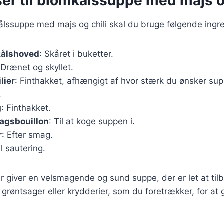
er til blomkålssuppe med majs og
ålssuppe med majs og chili skal du bruge følgende ingr
kålshoved
: Skåret i buketter.
 Drænet og skyllet.
lier
: Finthakket, afhængigt af hvor stærk du ønsker su
.
g
: Finthakket.
sagsbouillon
: Til at koge suppen i.
r
: Efter smag.
il sautering.
r giver en velsmagende og sund suppe, der er let at til
e grøntsager eller krydderier, som du foretrækker, for at