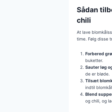
Sådan til
chili
At lave blomkålss
time. Følg disse 
Forbered gr
buketter.
Sauter løg o
de er bløde.
Tilsæt blomk
indtil blomkå
Blend suppe
og chili, og l