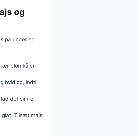
ajs og
es på under en
 Skær blomkålen i
g hvidløg, indtil
 lad det simre,
r glat. Tilsæt majs