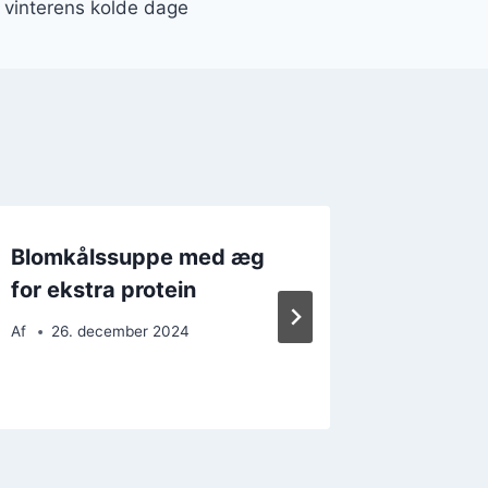
 vinterens kolde dage
Blomkålssuppe med æg
Blomkå
for ekstra protein
parmes
fornøje
Af
26. december 2024
Af
17. 