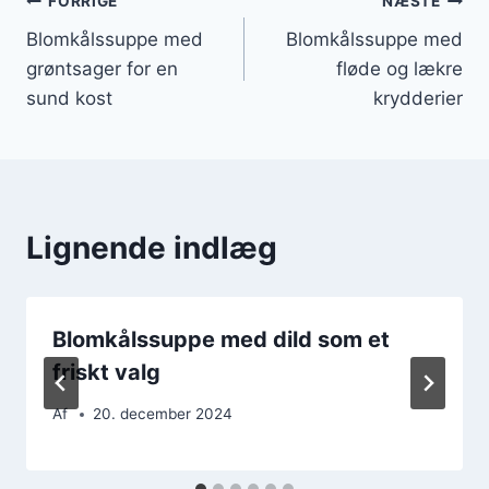
Indlægsnavigation
FORRIGE
NÆSTE
Blomkålssuppe med
Blomkålssuppe med
grøntsager for en
fløde og lækre
sund kost
krydderier
Lignende indlæg
Blomkålssuppe med dild som et
friskt valg
Af
20. december 2024