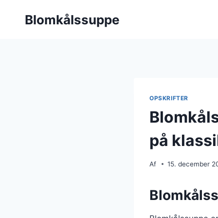
Fortsæt
Blomkålssuppe
til
indhold
OPSKRIFTER
Blomkål
på klass
Af
15. december 2
Blomkålssu