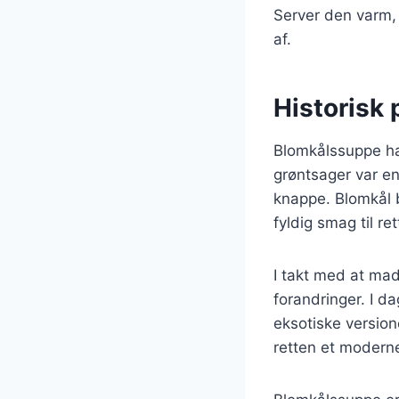
Server den varm, 
af.
Historisk
Blomkålssuppe har
grøntsager var en
knappe. Blomkål b
fyldig smag til re
I takt med at ma
forandringer. I da
eksotiske version
retten et modern