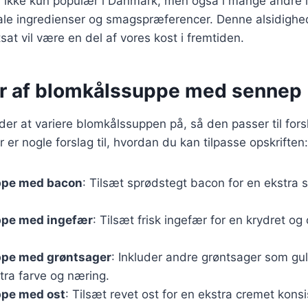
 ikke kun populær i Danmark, men også i mange andre 
kale ingredienser og smagspræferencer. Denne alsidighed
rtsat vil være en del af vores kost i fremtiden.
er af blomkålssuppe med sennep
r at variere blomkålssuppen på, så den passer til fors
 er nogle forslag til, hvordan du kan tilpasse opskriften:
ppe med bacon
: Tilsæt sprødstegt bacon for en ekstra 
pe med ingefær
: Tilsæt frisk ingefær for en krydret o
pe med grøntsager
: Inkluder andre grøntsager som gul
stra farve og næring.
pe med ost
: Tilsæt revet ost for en ekstra cremet kons