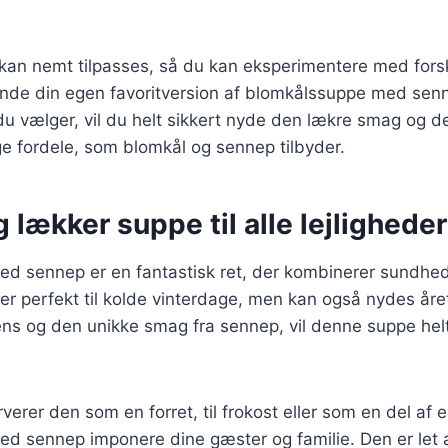
.
 kan nemt tilpasses, så du kan eksperimentere med forsk
finde din egen favoritversion af blomkålssuppe med sen
 du vælger, vil du helt sikkert nyde den lækre smag og d
fordele, som blomkål og sennep tilbyder.
 lækker suppe til alle lejligheder
d sennep er en fantastisk ret, der kombinerer sundhe
r perfekt til kolde vinterdage, men kan også nydes åre
s og den unikke smag fra sennep, vil denne suppe helt 
erer den som en forret, til frokost eller som en del af e
d sennep imponere dine gæster og familie. Den er let a