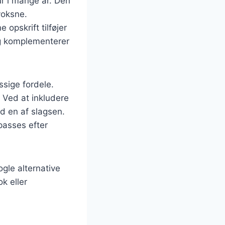
ur i mange år. Den
voksne.
opskrift tilføjer
ag komplementerer
sige fordele.
 Ved at inkludere
d en af slagsen.
passes efter
ogle alternative
k eller