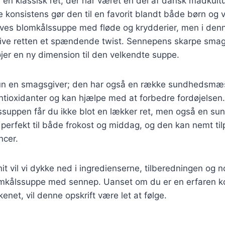
en klassisk ret, der har været en del af dansk madkult
konsistens gør den til en favorit blandt både børn og 
laves blomkålssuppe med fløde og krydderier, men i denne 
 give retten et spændende twist. Sennepens skarpe sm
øjer en ny dimension til den velkendte suppe.
un en smagsgiver; den har også en række sundhedsmæs
tioxidanter og kan hjælpe med at forbedre fordøjelsen.
suppen får du ikke blot en lækker ret, men også en sun
 perfekt til både frokost og middag, og den kan nemt til
ncer.
it vil vi dykke ned i ingredienserne, tilberedningen og n
lomkålssuppe med sennep. Uanset om du er en erfaren ko
enet, vil denne opskrift være let at følge.