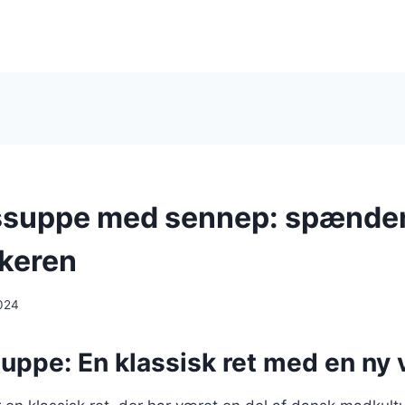
ssuppe med sennep: spænden
ikeren
024
ppe: En klassisk ret med en ny 