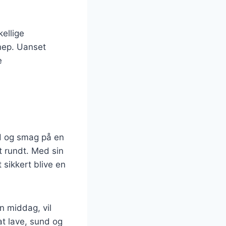
ellige
nep. Uanset
e
d og smag på en
t rundt. Med sin
sikkert blive en
n middag, vil
t lave, sund og