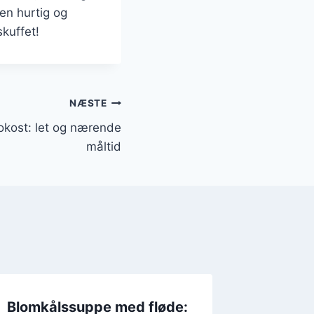
en hurtig og
kuffet!
NÆSTE
rokost: let og nærende
måltid
Blomkålssuppe med fløde:
Blomkå