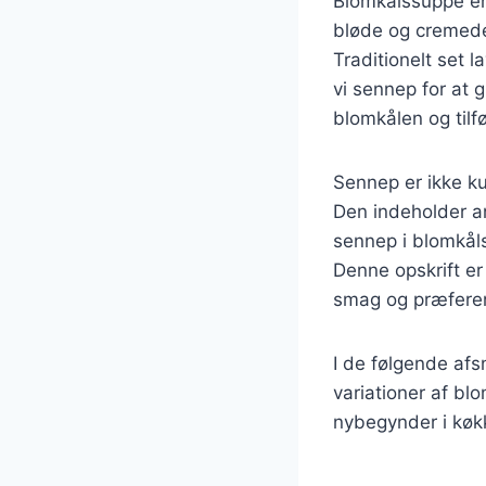
Blomkålssuppe er 
bløde og cremede 
Traditionelt set 
vi sennep for at
blomkålen og tilf
Sennep er ikke k
Den indeholder an
sennep i blomkåls
Denne opskrift er
smag og præfere
I de følgende afsn
variationer af b
nybegynder i køkk