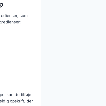
p
redienser, som
ngredienser:
el kan du tilføje
sidig opskrift, der