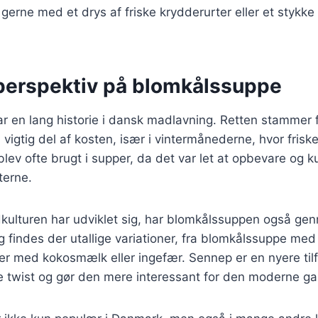
gerne med et drys af friske krydderurter eller et stykk
 perspektiv på blomkålssuppe
 en lang historie i dansk madlavning. Retten stammer fr
 vigtig del af kosten, især i vintermånederne, hvor friske
lev ofte brugt i supper, da det var let at opbevare og 
tterne.
dkulturen har udviklet sig, har blomkålssuppen også g
g findes der utallige variationer, fra blomkålssuppe med 
er med kokosmælk eller ingefær. Sennep er en nyere tilfø
e twist og gør den mere interessant for den moderne ga