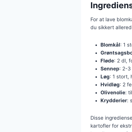
Ingredien
For at lave blom
du sikkert allere
Blomkål
: 1 s
Grøntsagsbo
Fløde
: 2 dl,
Sennep
: 2-3
Løg
: 1 stort,
Hvidløg
: 2 f
Olivenolie
: t
Krydderier
: 
Disse ingrediense
kartofler for ekst