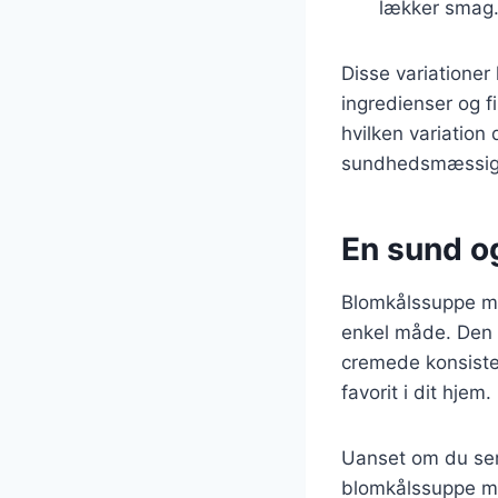
lækker smag
Disse variationer
ingredienser og 
hvilken variation
sundhedsmæssige 
En sund og
Blomkålssuppe me
enkel måde. Den e
cremede konsisten
favorit i dit hjem.
Uanset om du serv
blomkålssuppe me