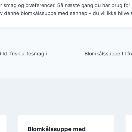
er smag og præferencer. Så næste gang du har brug for 
øv denne blomkålssuppe med sennep – du vil ikke blive s
gation
ld: frisk urtesmag i
Blomkålssuppe til f
Blomkålssuppe med