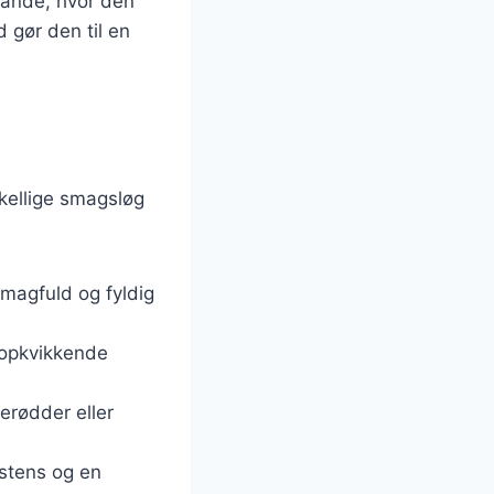
lande, hvor den
 gør den til en
kellige smagsløg
smagfuld og fyldig
g opkvikkende
erødder eller
istens og en