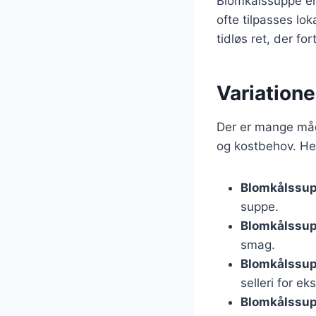
Blomkålssuppe er
ofte tilpasses lo
tidløs ret, der fo
Variation
Der er mange måde
og kostbehov. Her
Blomkålssu
suppe.
Blomkålssup
smag.
Blomkålssup
selleri for ek
Blomkålssup