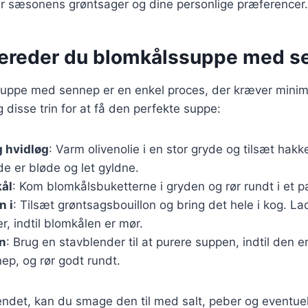
ter sæsonens grøntsager og dine personlige præferencer.
bereder du blomkålssuppe med s
suppe med sennep er en enkel proces, der kræver minima
 disse trin for at få den perfekte suppe:
g hvidløg
: Varm olivenolie i en stor gryde og tilsæt hakk
 de er bløde og let gyldne.
kål
: Kom blomkålsbuketterne i gryden og rør rundt i et pa
n i
: Tilsæt grøntsagsbouillon og bring det hele i kog. Lad
r, indtil blomkålen er mør.
n
: Brug en stavblender til at purere suppen, indtil den er
ep, og rør godt rundt.
ndet, kan du smage den til med salt, peber og eventuel