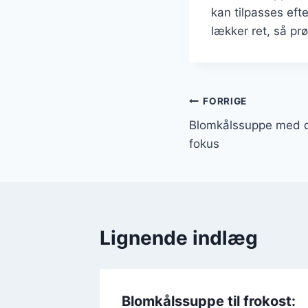
kan tilpasses eft
lækker ret, så pr
Indlægsnavi
FORRIGE
Blomkålssuppe med di
fokus
Lignende indlæg
d
Blomkålssuppe til frokost: