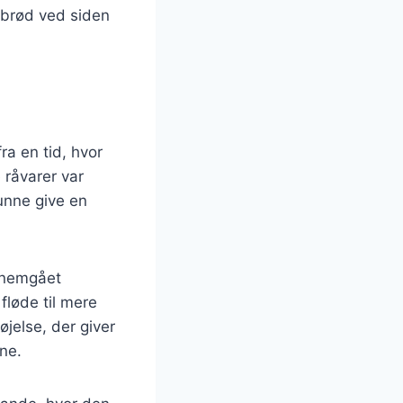
e brød ved siden
a en tid, hvor
 råvarer var
kunne give en
ennemgået
fløde til mere
jelse, der giver
ne.