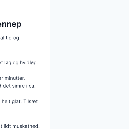
ennep
l tid og
et løg og hvidløg.
r minutter.
 det simre i ca.
 helt glat. Tilsæt
t lidt muskatnød.