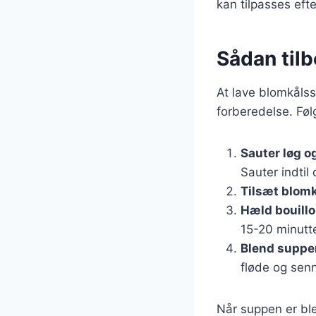
kan tilpasses ef
Sådan til
At lave blomkåls
forberedelse. Følg
Sauter løg o
Sauter indtil
Tilsæt blom
Hæld bouillo
15-20 minutte
Blend suppe
fløde og senn
Når suppen er ble