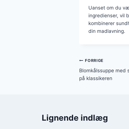
Uanset om du væl
ingredienser, vil 
kombinerer sundh
din madlavning.
Indlægsnavi
FORRIGE
Blomkålssuppe med 
på klassikeren
Lignende indlæg