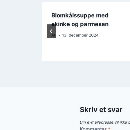
d
Blomkålssuppe med
er
skinke og parmesan
Af
13. december 2024
Skriv et svar
Din e-mailadresse vil ikke b
Kommentar
*