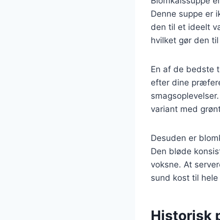
Blomkålssuppe er 
Denne suppe er ik
den til et ideelt 
hvilket gør den ti
En af de bedste t
efter dine præfere
smagsoplevelser.
variant med grøn
Desuden er blomk
Den bløde konsis
voksne. At server
sund kost til hele
Historisk