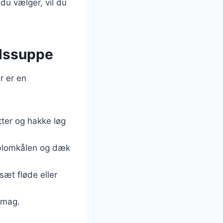
du vælger, vil du
ålssuppe
r er en
tter og hakke løg
t blomkålen og dæk
sæt fløde eller
smag.