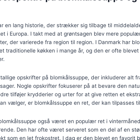
 en lang historie, der strækker sig tilbage til middelald
et i Europa. I takt med at grøntsagen blev mere populæ
fter, der varierede fra region til region. I Danmark har 
et traditionelle køkken i mange år, og den er ofte blevet
r.
tallige opskrifter på blomkålssuppe, der inkluderer alt f
tsager. Nogle opskrifter fokuserer på at bevare den natu
e tilføjer krydderier og urter for at give retten et ekstr
man vælger, er blomkålssuppe en ret, der kan tilpasses t
r blomkålssuppe også været en populær ret i vintermåne
nde. Den har ofte været serveret som en del af en st
kt som en let frokostret. I dag er den blevet en favorit 