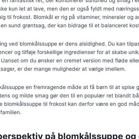
en fantastisk ret, der kombinerer sundhed og smag i en
ke kun let at lave, men den er også fyldt med næringsst
valg til frokost. Blomkål er rig på vitaminer, mineraler og 
l en sund grøntsag, der kan bidrage til et balanceret kos
ing ved blomkålssuppe er dens alsidighed. Du kan tilpa
ncer og tilføje forskellige ingredienser for at skabe uni
 Uanset om du ønsker en cremet version med fløde eller
tsager, er der mange muligheder at vælge imellem.
ålssuppe en fremragende måde at få børn til at spise g
tens og milde smag gør den til en populær ret blandt b
e blomkålssuppe til frokost kan derfor være en god måd
 familien.
 perspektiv på blomkålssuppe og