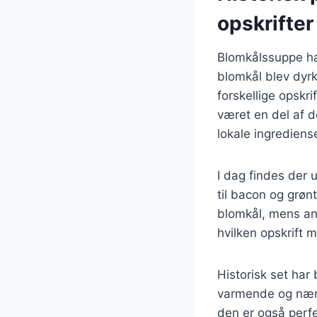
opskrifter
Blomkålssuppe har
blomkål blev dyrk
forskellige opskri
været en del af d
lokale ingrediense
I dag findes der u
til bacon og grøn
blomkål, mens andr
hvilken opskrift 
Historisk set ha
varmende og nære
den er også perfe