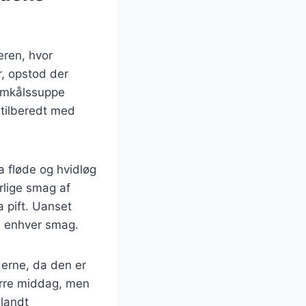
eren, hvor
r, opstod der
blomkålssuppe
 tilberedt med
ra fløde og hvidløg
rlige smag af
a pift. Uanset
il enhver smag.
derne, da den er
ørre middag, men
blandt