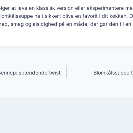
ger at lave en klassisk version eller eksperimentere m
blomkålssuppe helt sikkert blive en favorit i dit køkken. D
ed, smag og alsidighed på en måde, der gør den til en 
gation
sennep: spændende twist
Blomkålssuppe ti