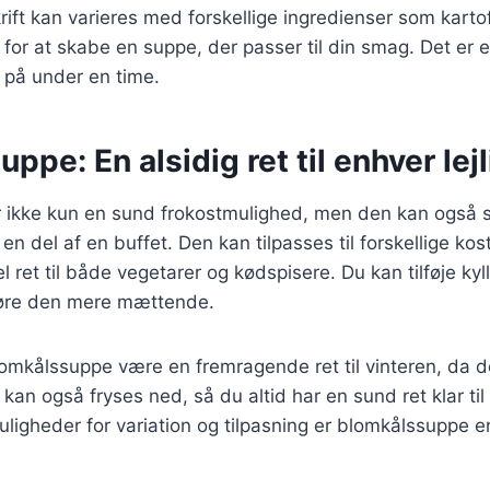
ft kan varieres med forskellige ingredienser som kartof
r for at skabe en suppe, der passer til din smag. Det er 
s på under en time.
ppe: En alsidig ret til enhver lej
 ikke kun en sund frokostmulighed, men den kan også se
n del af en buffet. Den kan tilpasses til forskellige kos
el ret til både vegetarer og kødspisere. Du kan tilføje kylli
gøre den mere mættende.
omkålssuppe være en fremragende ret til vinteren, da 
an også fryses ned, så du altid har en sund ret klar til 
gheder for variation og tilpasning er blomkålssuppe en 