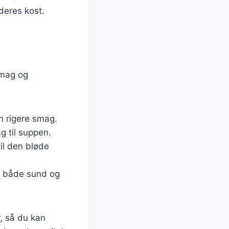
deres kost.
smag og
en rigere smag.
g til suppen.
il den bløde
er både sund og
r, så du kan