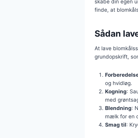
skabe din egen un
finde, at blomkål
Sådan lav
At lave blomkålss
grundopskrift, so
Forberedelse
og hvidløg.
Kogning
: Sa
med grøntsag
Blendning
: 
mælk for en 
Smag til
: Kr