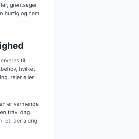
ler, grøntsager
en hurtig og nem
lighed
rveres til
tbehov, hvilket
ng, rejer eller
den er varmende
en travl dag.
ret, der aldrig