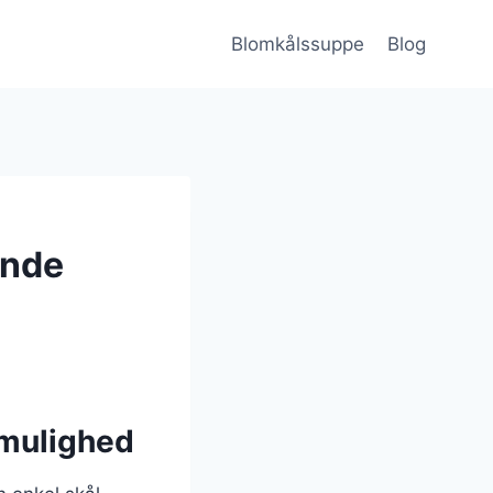
Blomkålssuppe
Blog
ende
tmulighed