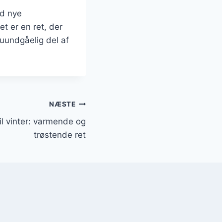
ed nye
et er en ret, der
uundgåelig del af
NÆSTE
l vinter: varmende og
trøstende ret