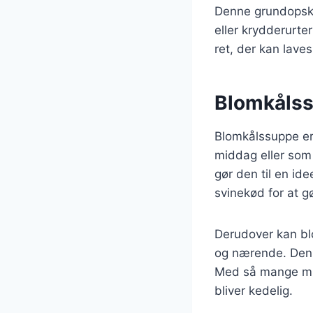
Denne grundopskri
eller krydderurte
ret, der kan lave
Blomkålssu
Blomkålssuppe er
middag eller som e
gør den til en ide
svinekød for at 
Derudover kan bl
og nærende. Den k
Med så mange muli
bliver kedelig.