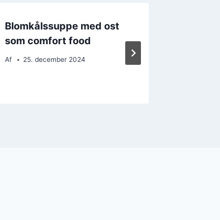
Blomkålssuppe med ost
Blomkå
som comfort food
bacon o
tomats
Af
25. december 2024
Af
6. d