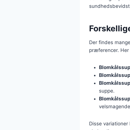
sundhedsbevidste 
Forskellig
Der findes mange 
præferencer. Her 
Blomkålssup
Blomkålssup
Blomkålssu
suppe.
Blomkålssup
velsmagende
Disse variationer 