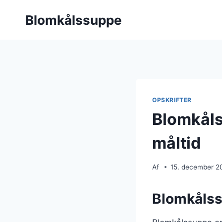
Fortsæt
Blomkålssuppe
til
indhold
OPSKRIFTER
Blomkåls
måltid
Af
15. december 2
Blomkålss