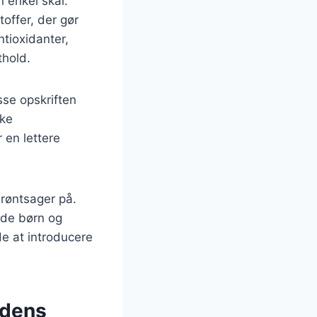
 enkel skål.
offer, der gør
antioxidanter,
thold.
sse opskriften
kke
 en lettere
røntsager på.
åde børn og
e at introducere
 dens