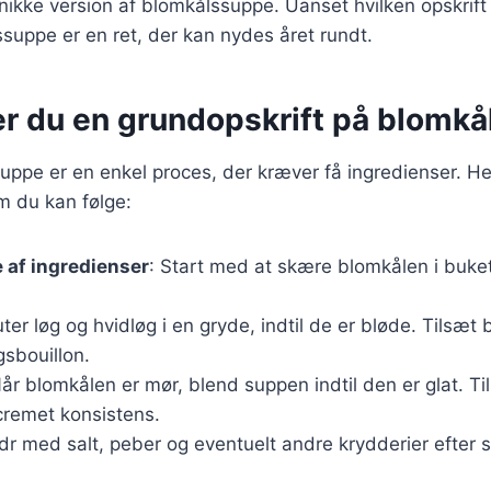
ikke version af blomkålssuppe. Uanset hvilken opskrift 
ssuppe er en ret, der kan nydes året rundt.
er du en grundopskrift på blomk
uppe er en enkel proces, der kræver få ingredienser. He
m du kan følge:
 af ingredienser
: Start med at skære blomkålen i buke
uter løg og hvidløg i en gryde, indtil de er bløde. Tilsæ
sbouillon.
Når blomkålen er mør, blend suppen indtil den er glat. Til
cremet konsistens.
ydr med salt, peber og eventuelt andre krydderier efter 